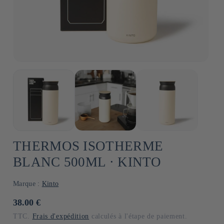
THERMOS ISOTHERME
BLANC 500ML ⋅ KINTO
Marque :
Kinto
Prix
38.00 €
habituel
TTC.
Frais d'expédition
calculés à l'étape de paiement.