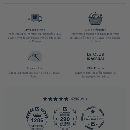
Livraison offerte
10% de réduction
*dès 50€ en point relais en Francedès 85€ à
*sur votre prochaine commande en vous
domicile en Franceà partir de 90€ à domicile
inscrivant à notre newsletter (hors articles
en Europe
exclus)
Espace dédié
Club Fidélité
à la cuisine japonaise au 40 rue du Louvre,
achats et missions récompensés &
Paris 1
récompenses exclusives
4286 avis
290
4286