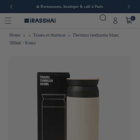
 en Europe
🍙 Restaurants, boutique & café à Paris
0
Home
Tasses et thermos
Thermos isotherme blanc
500ml ⋅ Kinto