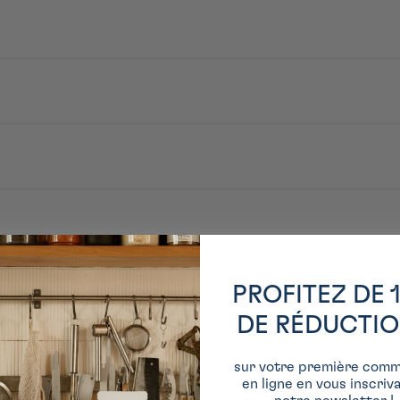
ku Foods, Inc. trouve ses origines dans le commerce de saké et de sauce so
ù les okonomiyaki gagnent en popularité au Japon. Il s’agit aujourd’hui d
ure : Refermer hermétiquement.
 distillé, purée de tomate, épaississant E1414, E415, purée d'oignon, épices,
tré, oignon en poudre.
PROFITEZ DE 
DE RÉDUCTI
sur votre première com
en ligne en vous inscriv