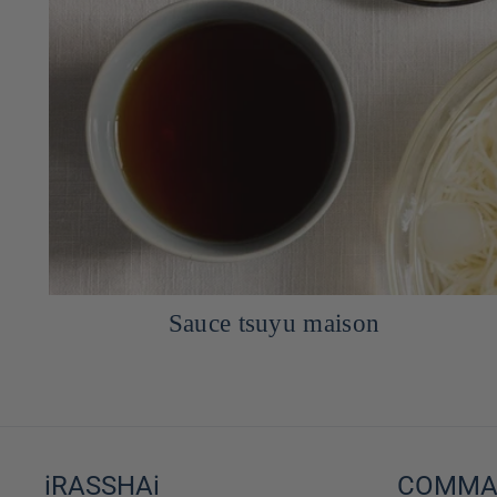
Sauce Dip Miso Mayonnaise
iRASSHAi
COMMAN