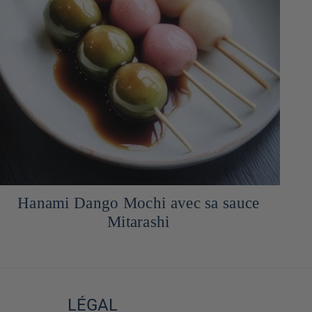
Asperges Blanches à la Sauce Miso et
Yuzu
LÉGAL