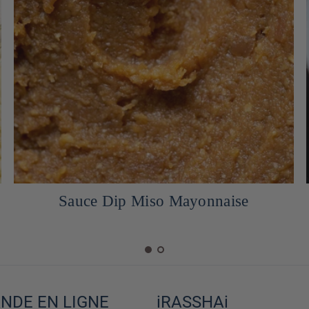
Hanami Dango Mochi avec sa sauce
Mitarashi
DE EN LIGNE
iRASSHAi