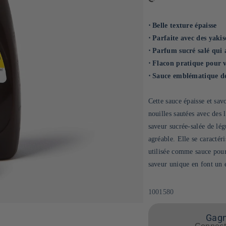
⋅ Belle texture épaisse
⋅ Parfaite avec des yakis
⋅ Parfum sucré salé qui 
⋅ Flacon pratique pour v
⋅ Sauce emblématique d
Cette sauce épaisse et sav
nouilles sautées avec des 
saveur sucrée-salée de lég
agréable. Elle se caractér
utilisée comme sauce pour l
saveur unique en font un e
SKU:
1001580
Gagne