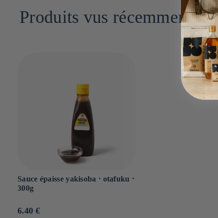
Dont sucres : g
Produits vus récemment
Sel : 1.06g
Sauce épaisse yakisoba ⋅ otafuku ⋅
300g
Prix
6.40 €