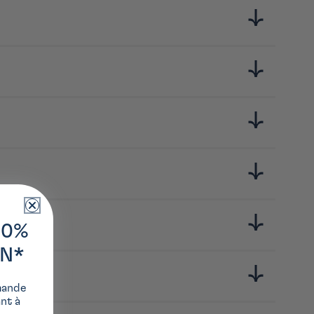
ja. L’entreprise lance successivement, dans les années 50,
e l’un des principaux fabricants de sauces d’assaisonnement
 extrait de levure, purée de pomme, extrait de carotte, extrait
10%
ON*
mande
ant à