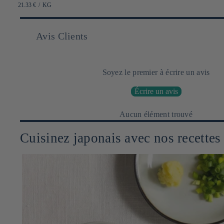
habituel
PRIX
PAR
21.33 €
/
KG
UNITAIRE
Avis Clients
Soyez le premier à écrire un avis
Écrire un avis
Aucun élément trouvé
Cuisinez japonais avec nos recettes