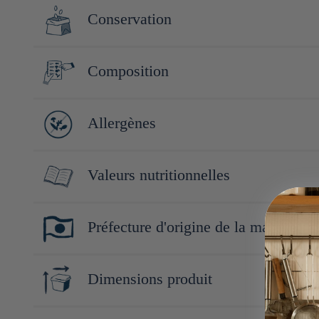
Fondée à Hiroshima en 1922 sous le nom de Sasaki Shoten, Otafu
Conservation
une sauce Worcestershire et une sauce okonomiyaki, au moment o
japonaises.
Conserver à l'abri de la lumière et de la chaleur. Après ouvert
Composition
sirop de glucose-fructose, sucre, sel, sauce soja, vinaigre blanc
Allergènes
d'oignon, shiitaké en poudre, ail en poudre, jus de datte concen
Soja
Valeurs nutritionnelles
Pour 36g (2 CS) :
Préfecture d'origine de la marque
Énergie : 45kcal/188kj
Protéines : 1g
Hiroshima
Lipides : 0g
Dimensions produit
Dont acides gras saturés : g
Glucides : 11g
19cm x 7cm x 5cm