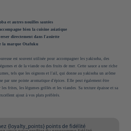
oba et autres nouilles sautées
accompagne bien la cuisine asiatique
erser directement dans l'assiette
e la marque Otafuku
oureuse est souvent utilisée pour accompagner les yakisoba, des
légumes et de la viande ou des fruits de mer. Cette sauce a une riche
umes, tels que les oignons et l'ail, qui donne au yakisoba un arôme
ise par une pointe aromatique d'épices. Elle peut également être
es frites, les légumes grillés et les viandes. Sa texture épaisse et sa
xcellent ajout à vos plats préférés.
z {loyalty_points} points de fidélité