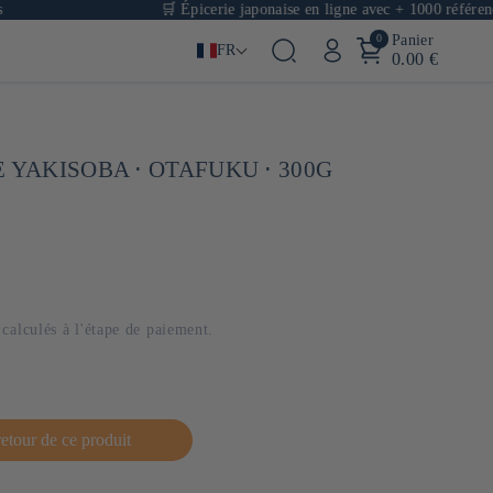
🛒 Épicerie japonaise en ligne avec + 1000 références
0
Panier
FR
0.00 €
 YAKISOBA ⋅ OTAFUKU ⋅ 300G
calculés à l'étape de paiement.
retour de ce produit