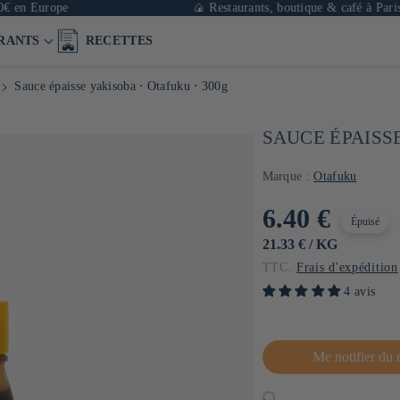
urope
🍙 Restaurants, boutique & café à Paris
RANTS
RECETTES
Sauce épaisse yakisoba ⋅ Otafuku ⋅ 300g
SAUCE ÉPAISSE
Marque :
Otafuku
Prix
6.40 €
Épuisé
habituel
PRIX
PAR
21.33 €
/
KG
UNITAIRE
TTC.
Frais d'expédition
4 avis
Me notifier du 