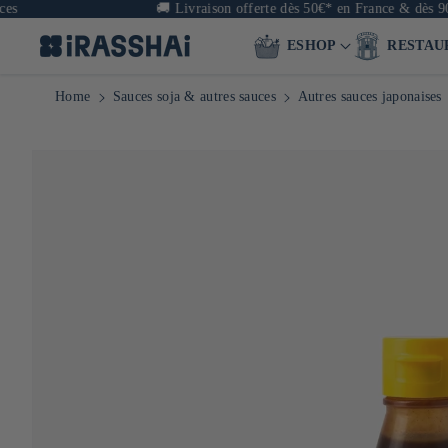
🚚
Livraison offerte dès 50€* en France & dès 90€ en E
ESHOP
RESTAU
Home
Sauces soja & autres sauces
Autres sauces japonaises