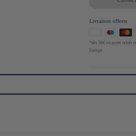
Connecte
Livraison offerte
Moyens
de
*dès 50€ en point relais 
paiement
Europe