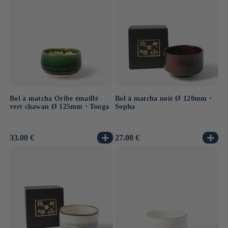
Bol à matcha Oribe émaillé
Bol à matcha noir Ø 120mm ⋅
vert chawan Ø 125mm ⋅ Touga
Sopha
Prix
33.00 €
Prix
27.00 €
habituel
habituel