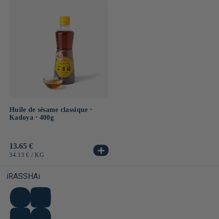
UNITAIRE
UNITAIRE
Huile de sésame classique ⋅
Kadoya ⋅ 400g
Prix
13.65 €
habituel
PRIX
PAR
34.13 €
/
KG
UNITAIRE
iRASSHAi