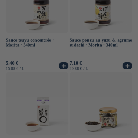
frais, récoltés dans les eaux claires de la mer intérieure
de Seto.
Sauce tsuyu concentrée ⋅
Sauce ponzu au yuzu & agrume
Morita ⋅ 340ml
sudachi ⋅ Morita ⋅ 340ml
Prix
5.40 €
Prix
7.10 €
habituel
habituel
PRIX
PAR
PRIX
PAR
15.88 €
/
L
20.88 €
/
L
UNITAIRE
UNITAIRE