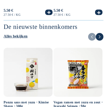
50
Normale
5.50 €
No
6.
Normale
5.50 €
prijs
pr
prijs
EENHEIDSPRIJS
PER
EE
EENHEIDSPRIJS
PER
27.50 €
/
KG
12
27.50 €
/
KG
De nieuwste binnenkomers
Alles bekijken
Ponzu saus met yuzu ⋅ Kimise
Vegan ramen met yuzu en zout ⋅
Ve
Shoyu ⋅ 300g
Igarashi Seimen ⋅ 98g
Hi