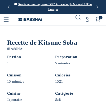
dan 1000
🚚
Gratis verzending vanaf 50€* in Frankrijk & vanaf 90€ in
Europa
0
Recette de Kitsune Soba
iRASSHAi
Portion
Préparation
1
5 minutes
Cuisson
Calories
15 minutes
1521
Cuisine
Catégorie
Japonaise
Salé