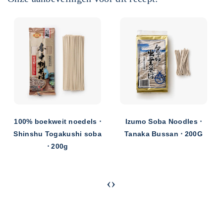
Izumo Soba Noodles ⋅
Noodles Soba 100%
Tanaka Bussan ⋅ 200G
Premium Sandain ⋅ Honda
Shoten ⋅ 180G
‹
›