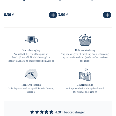
10
Normale
6.50 €
Normale
3.90 €
No
3.
prijs
prijs
pr
Gratis bezorging
10% vermindering
*vanaf 50€ bij een afhaalpunt in
*op uw volgende bestelling bij inschrijving
Frankrijkvanaf 85€ thuisbezorgd in
op onze nieuwsbrief (exclusief exclusieve
Frankrijkvanaf 90€ thuisbezorgd in Europa
artikelen)
Toegewijd gebied
Loyaliteitsclub
In de Japanse keuken op 40 Rue du Louvre,
aankopen en beloonde opdrachten &
Parijs 1
exclusieve beloningen
4284 beoordelingen