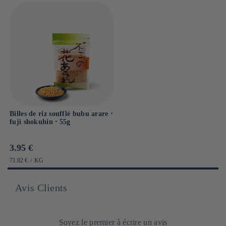
Billes de riz soufflé bubu arare ⋅
fuji shokuhin ⋅ 55g
Prix
3.95 €
habituel
PRIX
PAR
71.82 €
/
KG
UNITAIRE
Avis Clients
Soyez le premier à écrire un avis