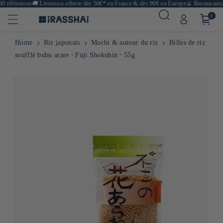
 références
🚚
Livraison offerte dès 50€* en France & dès 90€ en Europe
🍙 Restaurants, 
0
Home
Riz japonais
Mochi & autour du riz
Billes de riz
soufflé bubu arare ⋅ Fuji Shokuhin ⋅ 55g