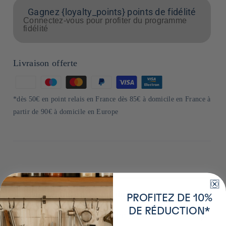
Gagnez {loyalty_points} points de fidélité
Connectez-vous pour profiter du programme
fidélité
Livraison offerte
Moyens
de
*dès 50€ en point relais en France dès 85€ à domicile en France à
paiement
partir de 90€ à domicile en Europe
Plus de détails sur ce produit
PROFITEZ DE 10%
DE RÉDUCTION*
En savoir plus sur le producteur