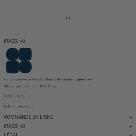
‹
›
iRASSHAi
Le rendez-vous des amateurs de cuisine japonaise
40 rue du Louvre, 75001 Paris
01 84 74 35 30
hello@irasshai.co
COMMANDE EN LIGNE
iRASSHAi
Centre d'aide & FAQ
Livraison et frais de port en France & Europe
LÉGAL
Les horaires du 40 rue du Louvre, Paris