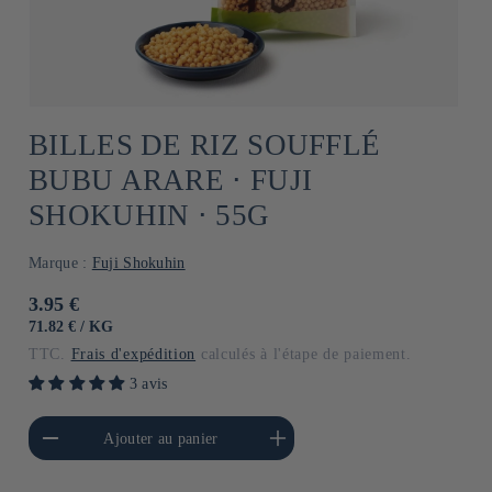
BILLES DE RIZ SOUFFLÉ
BUBU ARARE ⋅ FUJI
SHOKUHIN ⋅ 55G
Marque :
Fuji Shokuhin
Prix
3.95 €
habituel
PRIX
PAR
71.82 €
/
KG
UNITAIRE
TTC.
Frais d'expédition
calculés à l'étape de paiement.
3 avis
a quantité de Default
Augmenter la quantité de
Ajouter au panier
Title
Default Title