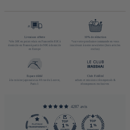
Livraison offerte
10% de réduction
*dès 50€ en point relais en Francedès 85€ à
*sur votre prochaine commande en vous
domicile en Franceà partir de 90€ à domicile
inscrivant à notre newsletter (hors articles
en Europe
exclus)
Espace dédié
Club Fidélité
à la cuisine japonaise au 40 rue du Louvre,
achats et missions récompensés &
Paris 1
récompenses exclusives
4287 avis
290