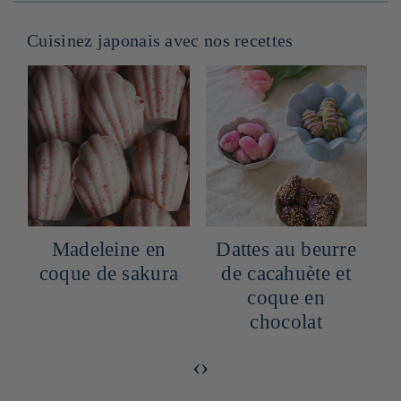
Cuisinez japonais avec nos recettes
n
Madeleine en
Dattes au beurre
coque de sakura
de cacahuète et
coque en
chocolat
‹
›