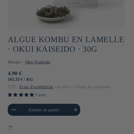
ALGUE KOMBU EN LAMELLE
⋅ OKUI KAISEIDO ⋅ 30G
Marque :
Okui Kaiseido
Prix
4.90 €
habituel
PRIX
PAR
163.33 €
/
KG
UNITAIRE
TTC.
Frais d'expédition
calculés à l'étape de paiement.
5 avis
a quantité de Default
Augmenter la quantité de
Ajouter au panier
Title
Default Title