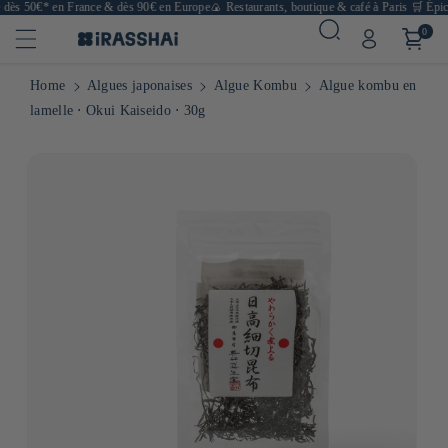
dès 50€* en France & dès 90€ en Europe
🍙 Restaurants, boutique & café à Paris
🛒 Épicer
0
Home
Algues japonaises
Algue Kombu
Algue kombu en
lamelle ⋅ Okui Kaiseido ⋅ 30g