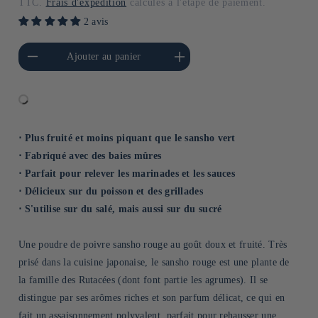
TTC.
Frais d'expédition
calculés à l'étape de paiement.
2 avis
a quantité de Default
Augmenter la quantité de
Ajouter au panier
Title
Default Title
⋅ Plus fruité et moins piquant que le sansho vert
⋅ Fabriqué avec des baies mûres
⋅ Parfait pour relever les marinades et les sauces
⋅ Délicieux sur du poisson et des grillades
⋅ S'utilise sur du salé, mais aussi sur du sucré
Une poudre de poivre sansho rouge au goût doux et fruité. Très
prisé dans la cuisine japonaise, le sansho rouge est une plante de
la famille des Rutacées (dont font partie les agrumes). Il se
distingue par ses arômes riches et son parfum délicat, ce qui en
fait un assaisonnement polyvalent, parfait pour rehausser une