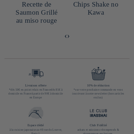
Recette de
Chips Shake no
Saumon Grillé
Kawa
au miso rouge
‹
›
Livraison offerte
10% de réduction
*dès 50€ en point relais en Francedès 85€ à
*sur votre prochaine commande en vous
domicile en Franceà partir de 90€ à domicile
inscrivant à notre newsletter (hors articles
en Europe
exclus)
Espace dédié
Club Fidélité
à la cuisine japonaise au 40 rue du Louvre,
achats et missions récompensés &
Paris 1
récompenses exclusives