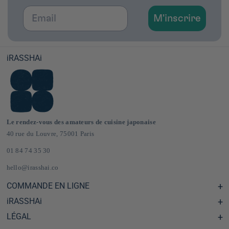
Email
M'inscrire
iRASSHAi
Le rendez-vous des amateurs de cuisine japonaise
40 rue du Louvre, 75001 Paris
01 84 74 35 30
hello@irasshai.co
COMMANDE EN LIGNE
iRASSHAi
Centre d'aide & FAQ
Livraison et frais de port en France & Europe
LÉGAL
Les horaires du 40 rue du Louvre, Paris
Épicerie japonaise en ligne
Le concept iRASSHAi