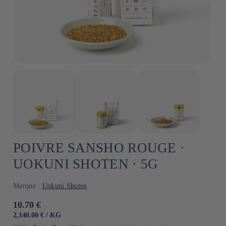
POIVRE SANSHO ROUGE ⋅
UOKUNI SHOTEN ⋅ 5G
Marque :
Uokuni Shoten
Prix
10.70 €
habituel
PRIX
PAR
2,140.00 €
/
KG
UNITAIRE