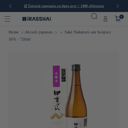
🛒 Épicerie japonaise en ligne avec + 1000 références
🚚
Livrai
0
Home
Alcools japonais
Saké Nakanori-san honjozo ⋅
16% ⋅ 720ml