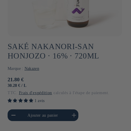
SAKÉ NAKANORI-SAN
HONJOZO ⋅ 16% ⋅ 720ML
Marque :
Nakazen
Prix
21.80 €
habituel
PRIX
PAR
30.28 €
/
L
UNITAIRE
TTC.
Frais d'expédition
calculés à l'étape de paiement.
1 avis
a quantité de Default
Augmenter la quantité de
Ajouter au panier
Title
Default Title