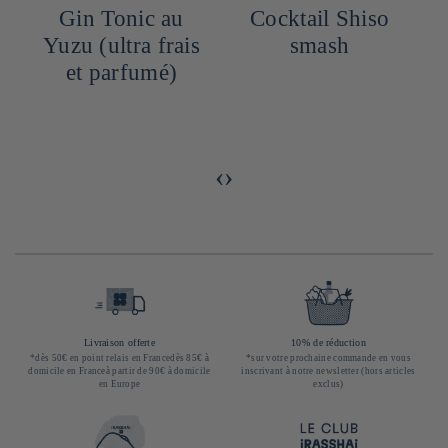
Gin Tonic au
Cocktail Shiso
Yuzu (ultra frais
smash
et parfumé)
‹
›
Livraison offerte
10% de réduction
*dès 50€ en point relais en Francedès 85€ à
*sur votre prochaine commande en vous
domicile en Franceà partir de 90€ à domicile
inscrivant à notre newsletter (hors articles
en Europe
exclus)