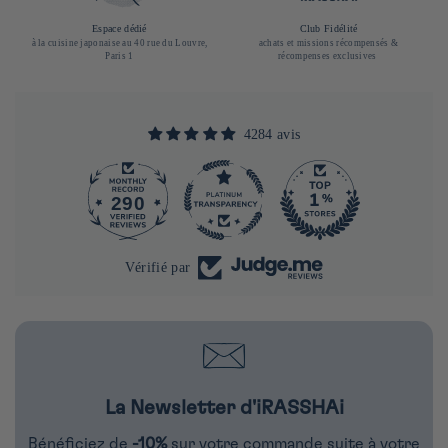
Espace dédié
Club Fidélité
à la cuisine japonaise au 40 rue du Louvre,
achats et missions récompensés &
Paris 1
récompenses exclusives
4284 avis
290
Vérifié par
La Newsletter d'iRASSHAi
Bénéficiez de
-10%
sur votre commande suite à votre