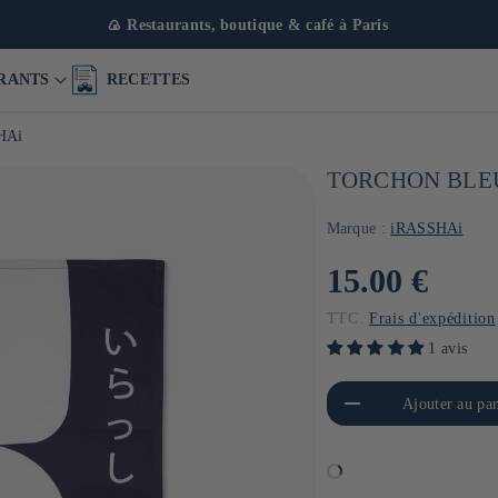
🍙 Restaurants, bo
RANTS
RECETTES
HAi
TORCHON BLEU
Marque :
iRASSHAi
Prix
15.00 €
habituel
TTC.
Frais d'expédition
1 avis
Réduire la quantité de Default
Aug
Ajouter au pan
Title