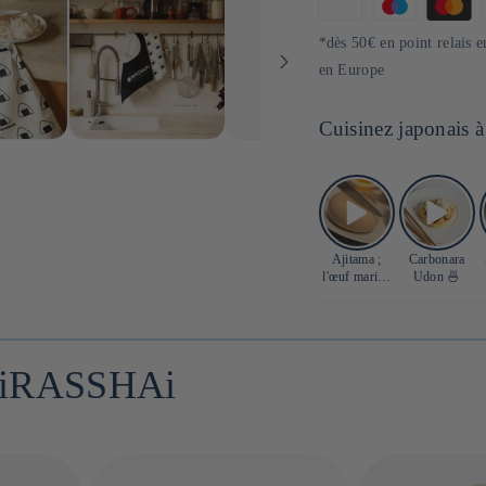
Moyens
de
*dès 50€ en point relais e
paiement
en Europe
Cuisinez japonais à
Ajitama ;
Carbonara
l'œuf mariné
Udon 🍜
parfait 🥚
s iRASSHAi