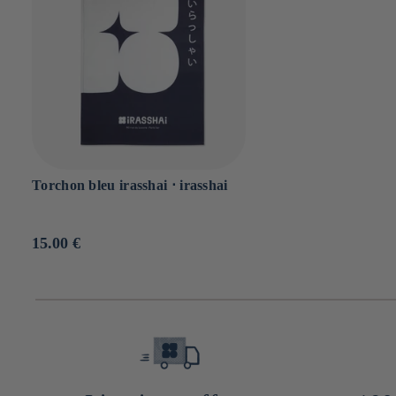
Torchon bleu irasshai ⋅ irasshai
Prix
15.00 €
habituel