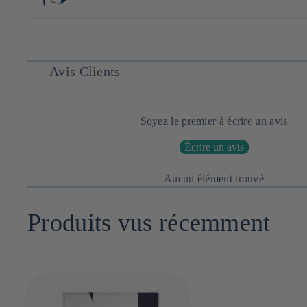
imprimé et confectionné en France
instructions de lavage : laver en machine à 30°C. Ne pas utiliser 
3cm x 10cm x 20cm
Avis Clients
Soyez le premier à écrire un avis
Écrire un avis
Aucun élément trouvé
Produits vus récemment