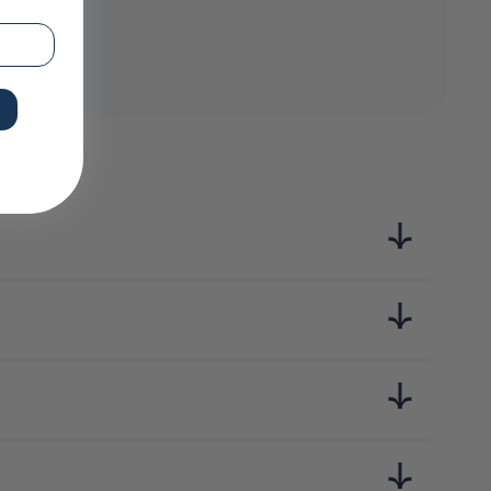
 de produits japonais, soigneusement sourcés et terriblement
e soja, riz, dashi, miso… 10 essentiels pour explorer les
mple, leur qualité et leur goût authentique.