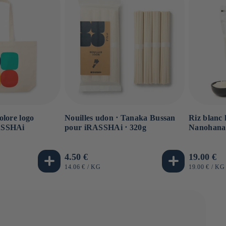
olore logo
Nouilles udon ⋅ Tanaka Bussan
Riz blanc 
ASSHAi
pour iRASSHAi ⋅ 320g
Nanohana
Prix
4.50 €
Prix
19.00 €
habituel
habituel
PRIX
PAR
PRIX
PA
14.06 €
/
KG
19.00 €
/
KG
UNITAIRE
UNITAIRE