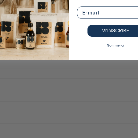
Email
M’INSCRIRE
Non merci
ne : iRASSHAi s’invite dans les cuisines françaises avec sa première gamme
on d’une dizaine de produits incontournables de la cuisine japonaise. Sauc
 plats du quotidien, à travers des produits choisis pour leur composition si
de chlore. Repasser à fer très chaud, sauf l'étiquette et la lichette