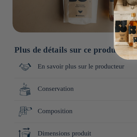
Plus de détails sur ce produit
En savoir plus sur le producteur
Une collection inédite qui rend accessible la gastronomie nippo
Conservation
gourmands. Cette première gamme signature comprend une sélecti
saveurs du Japon, ou simplement ajouter une touche nippone à ses
instructions de lavage : laver en machine à 30°C. Ne pas utiliser 
Composition
100% coton
Dimensions produit