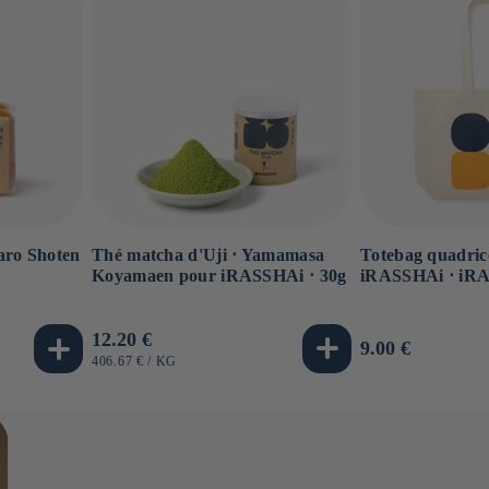
Thé matcha d'Uji ⋅ Yamamasa
Totebag quadric
aro Shoten
Koyamaen pour iRASSHAi ⋅ 30g
iRASSHAi ⋅ iR
g
Prix
12.20 €
Prix
9.00 €
habituel
PRIX
PAR
406.67 €
/
KG
habituel
UNITAIRE