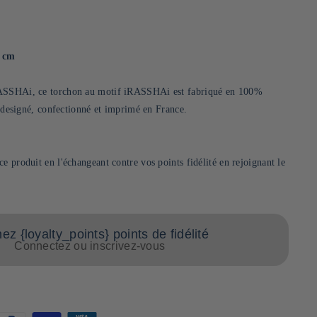
5 cm
RASSHAi, ce torchon au motif iRASSHAi est fabriqué en 100%
té designé, confectionné et imprimé en France.
e produit en l'échangeant contre vos points fidélité en rejoignant le
z {loyalty_points} points de fidélité
Connectez ou inscrivez-vous