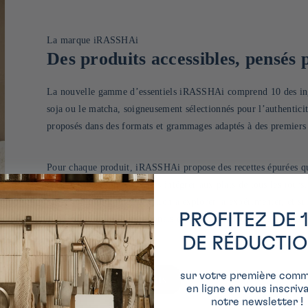
La marque iRASSHAi
Des produits accessibles, pensés 
La nouvelle gamme d’essentiels iRASSHAi comprend 10 des ingrédi
soja ou le matcha, soigneusement sélectionnés pour l’authenticité
proposés dans des formats et grammages adaptés à des premiers 
Pour chaque produit, iRASSHAi propose des recettes épurées qui 
d’utilisation simple pour les intégrer aux plats de tous les jour
suggestions sont une invitation à explorer, à expérimenter, et 
PROFITEZ DE 
la préparation de plats japonais en une expérience fluide, rapide
saveurs.
DE RÉDUCTI
sur votre première com
Voir tous les produits
en ligne en vous inscriv
notre newsletter !