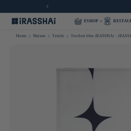
 dès 90€ en Europe
ESHOP
RESTAU
Home
Maison
Textile
Torchon bleu iRASSHAi ⋅ iRASS