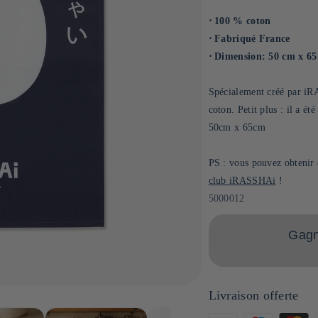
⋅ 100 % coton
⋅ Fabriqué France
⋅ Dimension: 50 cm x 6
Spécialement créé par i
coton. Petit plus : il a é
50cm x 65cm
PS : vous pouvez obtenir c
club iRASSHAi
!
SKU:
5000012
Gagne
Livraison offerte