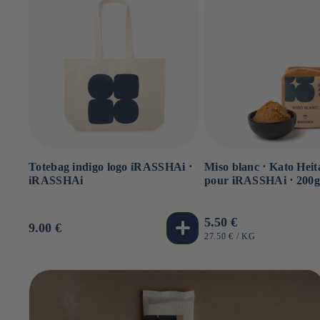
Totebag indigo logo iRASSHAi ⋅
Miso blanc ⋅ Kato Heit
iRASSHAi
pour iRASSHAi ⋅ 200
Prix
5.50 €
Prix
9.00 €
habituel
PRIX
PAR
27.50 €
/
KG
habituel
UNITAIRE