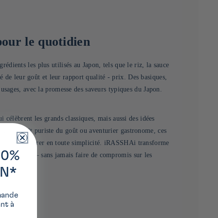
pour le quotidien
ents les plus utilisés au Japon, tels que le riz, la sauce
 de leur goût et leur rapport qualité - prix. Des basiques,
usages, avec la promesse des saveurs typiques du Japon.
célèbrent les grands classiques, mais aussi des idées
s. Qu’on soit puriste du goût ou aventurier gastronome, ces
surtout à savourer en toute simplicité. iRASSHAi transforme
10%
 et intuitive – sans jamais faire de compromis sur les
ON*
mande
ant à