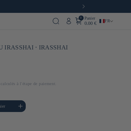
utique & café à Paris
0
Panier
FR
0.00 €
 IRASSHAI ⋅ IRASSHAI
calculés à l'étape de paiement.
menter la quantité de
ier
Default Title