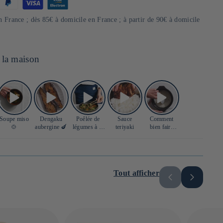
n France ; dès 85€ à domicile en France ; à partir de 90€ à domicile
 la maison
Soupe miso
Dengaku
Poêlée de
Sauce
Comment
🍲
aubergine 🍆
légumes à la
teriyaki
bien faire
sauce soja 🍲
cuire son riz
japonais ? 🍚
Tout afficher