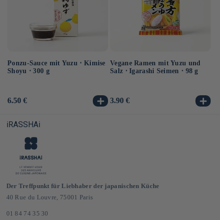
Ponzu-Sauce mit Yuzu ⋅ Kimise
Vegane Ramen mit Yuzu und
Ve
Shoyu ⋅ 300 g
Salz ⋅ Igarashi Seimen ⋅ 98 g
Hi
10
Normaler
6.50 €
Normaler
3.90 €
No
3.
Preis
Preis
Pr
iRASSHAi
Der Treffpunkt für Liebhaber der japanischen Küche
40 Rue du Louvre, 75001 Paris
01 84 74 35 30