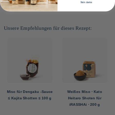
avant service.
Nein danke
Unsere Empfehlungen für dieses Rezept:
Miso für Dengaku -Sauce
Weißes Miso ⋅ Kato
≤ Kajita Shotten ≤ 100 g
Heitaro Shoten für
iRASSHAi ⋅ 200 g