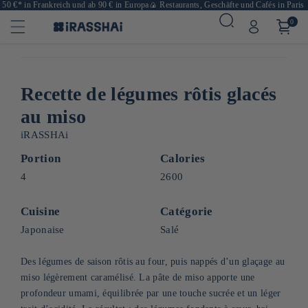
 €* in Frankreich und ab 90 € in Europa
🍙 Restaurants, Geschäfte und Cafés in Paris
🛒 
0
Recette de légumes rôtis glacés
au miso
iRASSHAi
Portion
Calories
4
2600
Cuisine
Catégorie
Japonaise
Salé
Des légumes de saison rôtis au four, puis nappés d’un glaçage au
miso légèrement caramélisé. La pâte de miso apporte une
profondeur umami, équilibrée par une touche sucrée et un léger