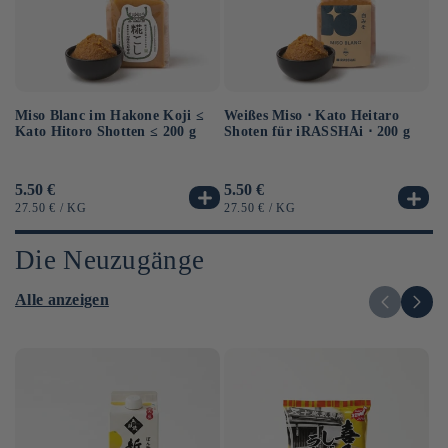
Miso Blanc im Hakone Koji ≤
Au
Weißes Miso ⋅ Kato Heitaro
Kato Hitoro Shotten ≤ 200 g
So
Shoten für iRASSHAi ⋅ 200 g
Sh
Normaler
5.50 €
No
6.
Normaler
5.50 €
Preis
Pr
Preis
GRUNDPREIS
PRO
G
GRUNDPREIS
PRO
27.50 €
/
KG
12
27.50 €
/
KG
Die Neuzugänge
Alle anzeigen