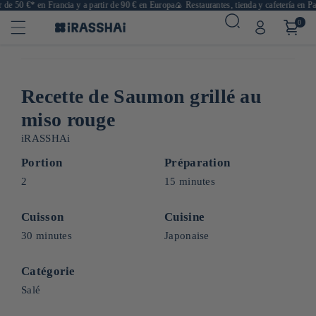
e 50 €* en Francia y a partir de 90 € en Europa
🍙 Restaurantes, tienda y cafetería en Parí
0
Recette de Saumon grillé au
miso rouge
iRASSHAi
Portion
Préparation
2
15 minutes
Cuisson
Cuisine
30 minutes
Japonaise
Catégorie
Salé