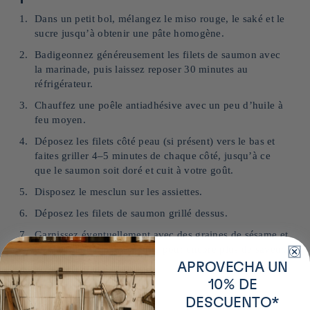
Dans un petit bol, mélangez le miso rouge, le saké et le
sucre jusqu’à obtenir une pâte homogène.
Badigeonnez généreusement les filets de saumon avec
la marinade, puis laissez reposer 30 minutes au
réfrigérateur.
Chauffez une poêle antiadhésive avec un peu d’huile à
feu moyen.
Déposez les filets côté peau (si présent) vers le bas et
faites griller 4–5 minutes de chaque côté, jusqu’à ce
que le saumon soit doré et cuit à votre goût.
Disposez le mesclun sur les assiettes.
Déposez les filets de saumon grillé dessus.
Garnissez éventuellement avec des graines de sésame et
un filet de marinade réduite pour encore plus de saveur.
APROVECHA UN
10% DE
DESCUENTO*