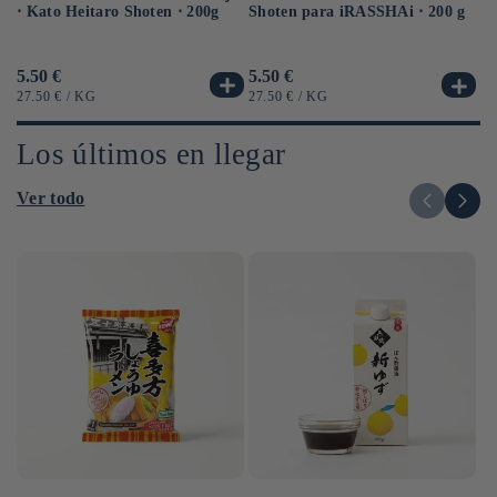
⋅ Kato Heitaro Shoten ⋅ 200g
eq
Shoten para iRASSHAi ⋅ 200 g
⋅ 
Precio
5.50 €
Pr
6.
Precio
5.50 €
habitual
ha
habitual
PRECIO
POR
PR
PRECIO
POR
27.50 €
/
KG
12
27.50 €
/
KG
UNITARIO
UN
UNITARIO
Los últimos en llegar
Ver todo