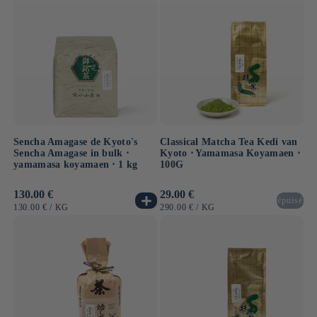
Sencha Amagase de Kyoto's
Classical Matcha Tea Kedi van
Sencha Amagase in bulk ⋅
Kyoto ⋅ Yamamasa Koyamaen ⋅
yamamasa koyamaen ⋅ 1 kg
100G
Normale
130.00 €
Normale
29.00 €
épuisé
prijs
prijs
EENHEIDSPRIJS
PER
EENHEIDSPRIJS
PER
130.00 €
/
KG
290.00 €
/
KG