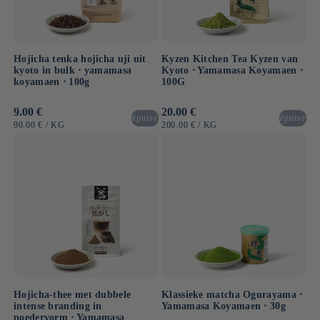
Hojicha tenka hojicha uji uit
Kyzen Kitchen Tea Kyzen van
kyoto in bulk ⋅ yamamasa
Kyoto ⋅ Yamamasa Koyamaen ⋅
koyamaen ⋅ 100g
100G
Normale
9.00 €
Normale
20.00 €
épuisé
épuisé
prijs
prijs
EENHEIDSPRIJS
PER
EENHEIDSPRIJS
PER
90.00 €
/
KG
200.00 €
/
KG
Hojicha-thee met dubbele
Klassieke matcha Ogurayama ⋅
intense branding in
Yamamasa Koyamaen ⋅ 30g
poedervorm ⋅ Yamamasa