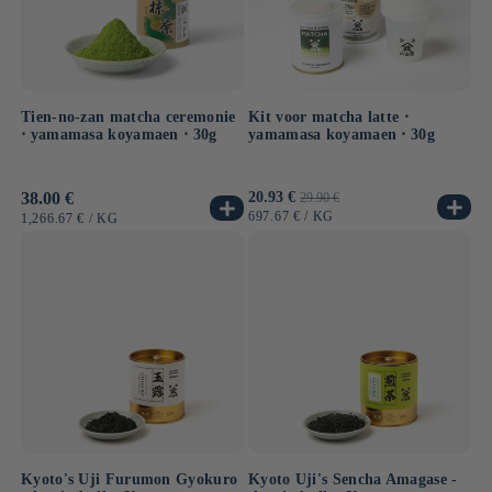
Kit voor matcha latte ⋅
Tien-no-zan matcha ceremonie
yamamasa koyamaen ⋅ 30g
⋅ yamamasa koyamaen ⋅ 30g
Aanbiedingsprijs
20.93 €
Normale
Normale
38.00 €
29.90 €
prijs
prijs
EENHEIDSPRIJS
PER
697.67 €
/
KG
EENHEIDSPRIJS
PER
1,266.67 €
/
KG
Kyoto's Uji Furumon Gyokuro
Kyoto Uji's Sencha Amagase -