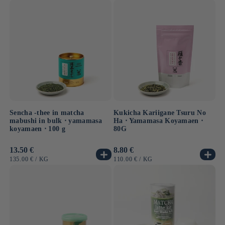
Sencha -thee in matcha
Kukicha Kariigane Tsuru No
mabushi in bulk ⋅ yamamasa
Ha ⋅ Yamamasa Koyamaen ⋅
koyamaen ⋅ 100 g
80G
Normale
13.50 €
Normale
8.80 €
prijs
prijs
EENHEIDSPRIJS
PER
EENHEIDSPRIJS
PER
135.00 €
/
KG
110.00 €
/
KG