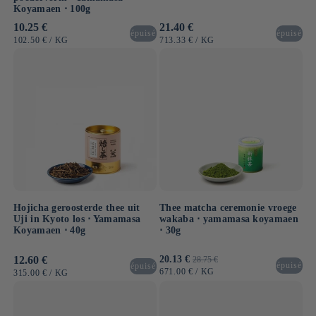
Koyamaen ⋅ 100g
Normale
10.25 €
Normale
21.40 €
épuisé
épuisé
prijs
prijs
EENHEIDSPRIJS
PER
EENHEIDSPRIJS
PER
102.50 €
/
KG
713.33 €
/
KG
Hojicha geroosterde thee uit
Thee matcha ceremonie vroege
Uji in Kyoto los ⋅ Yamamasa
wakaba ⋅ yamamasa koyamaen
Koyamaen ⋅ 40g
⋅ 30g
Normale
12.60 €
Aanbiedingsprijs
20.13 €
Normale
28.75 €
épuisé
épuisé
prijs
prijs
EENHEIDSPRIJS
PER
671.00 €
/
KG
EENHEIDSPRIJS
PER
315.00 €
/
KG