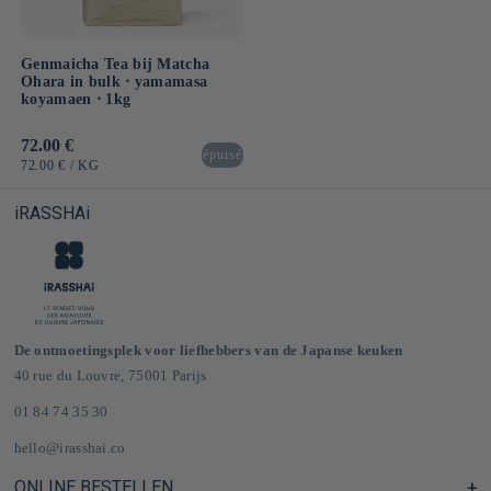
Genmaicha Tea bij Matcha
Ohara in bulk ⋅ yamamasa
koyamaen ⋅ 1kg
Normale
72.00 €
épuisé
prijs
EENHEIDSPRIJS
PER
72.00 €
/
KG
iRASSHAi
De ontmoetingsplek voor liefhebbers van de Japanse keuken
40 rue du Louvre, 75001 Parijs
01 84 74 35 30
hello@irasshai.co
ONLINE BESTELLEN