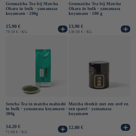
Genmaicha Tea bij Matcha
Genmaicha Tea bij Matcha
Ohara in bulk ⋅ yamamasa
Ohara in bulk ⋅ yamamasa
koyamaen ⋅ 200g
koyamaen ⋅ 100 g
Normale
15.90 €
Normale
13.90 €
prijs
prijs
EENHEIDSPRIJS
PER
EENHEIDSPRIJS
PER
79.50 €
/
KG
139.00 €
/
KG
Sencha Tea in matcha mabushi
Matcha theekit met een zeef en
in bulk ⋅ yamamasa koyamaen ⋅
een spatel ⋅ yamamasa
200g
koyamaen
Normale
14.20 €
Normale
12.80 €
prijs
prijs
EENHEIDSPRIJS
PER
71.00 €
/
KG