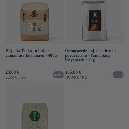
Hojicha Tenka in bulk ⋅
Geroosterde hojicha-thee in
yamamasa koyamaen ⋅ 400G
poedervorm ⋅ Yamamasa
Koyamaen ⋅ 1kg
Normale
24.00 €
Normale
105.00 €
épuisé
épuisé
prijs
prijs
EENHEIDSPRIJS
PER
EENHEIDSPRIJS
PER
60.00 €
/
KG
105.00 €
/
KG