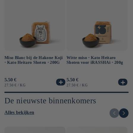
Miso Blanc bij de Hakone Koji
Ge
Witte miso ⋅ Kato Heitaro
⋅ Kato Heitaro Shoten ⋅ 200G
so
Shoten voor iRASSHAi ⋅ 200g
50
Normale
5.50 €
No
6.
Normale
5.50 €
prijs
pr
prijs
EENHEIDSPRIJS
PER
EE
EENHEIDSPRIJS
PER
27.50 €
/
KG
12
27.50 €
/
KG
De nieuwste binnenkomers
Alles bekijken