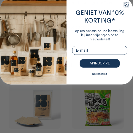
directement sur les nouilles (bukkake signifie “verser
dessus”).
GENIET VAN 10%
Réhydrater les algues wakame
KORTING*
Ajoutez les garnitures de votre choix et servez
op uw eerste online bestelling
immédiatement.
bij inschrijving op onze
nieuwsbrief!
Email
M’INSCRIRE
Onze aanbevelingen voor dit recept:
Nee bedankt