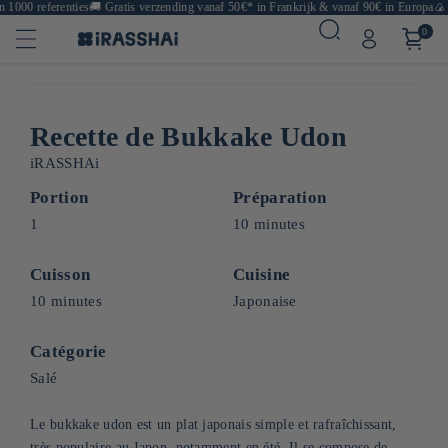
000 referenties
🚚
Gratis verzending vanaf 50€* in Frankrijk & vanaf 90€ in Europa
🍙 Re
0
Recette de Bukkake Udon
iRASSHAi
Portion
Préparation
1
10 minutes
Cuisson
Cuisine
10 minutes
Japonaise
Catégorie
Salé
Le bukkake udon est un plat japonais simple et rafraîchissant,
très populaire au Japon, notamment en été. Il se compose de