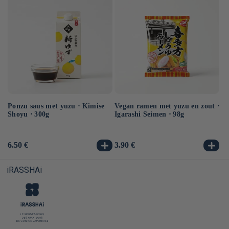
Ponzu saus met yuzu ⋅ Kimise
Vegan ramen met yuzu en zout ⋅
Ve
Shoyu ⋅ 300g
Igarashi Seimen ⋅ 98g
Hi
10
Normale
6.50 €
Normale
3.90 €
No
3.
prijs
prijs
pr
iRASSHAi