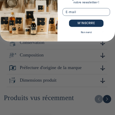
notre newsletter !
Email
Plus de détails sur ce produit
M’INSCRIRE
Instructions
Non merci
Conservation
Pour une tasse de matcha traditionnel : 2 g pour 75 ml d'eau
à 70℃. Versez l'eau sur votre matcha et remuez
vigoureusement avec un fouet à matcha "chasen". Lorsque de
Composition
Conserver à l'abri de la lumière et de la chaleur. Après
la mousse se forme à la surface, vous pouvez déguster.
ouverture : Refermer hermétiquement.
Préfecture d'origine de la marque
Thé vert 100%
Niigata
Dimensions produit
7cm x 7cm x 7cm
Produits vus récemment