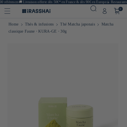
0 références
🚚
Livraison offerte dès 50€* en France & dès 90€ en Europe
🍙 Restaurants,
0
Home
Thés & infusions
Thé Matcha japonais
Matcha
classique Faune ⋅ KURA-GE ⋅ 30g