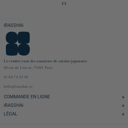
‹
›
iRASSHAi
Le rendez-vous des amateurs de cuisine japonaise
40 rue du Louvre, 75001 Paris
01 84 74 35 30
hello@irasshai.co
COMMANDE EN LIGNE
iRASSHAi
Centre d'aide & FAQ
Livraison et frais de port en France & Europe
LÉGAL
Les horaires du 40 rue du Louvre, Paris
Épicerie japonaise en ligne
Le concept iRASSHAi
CGV