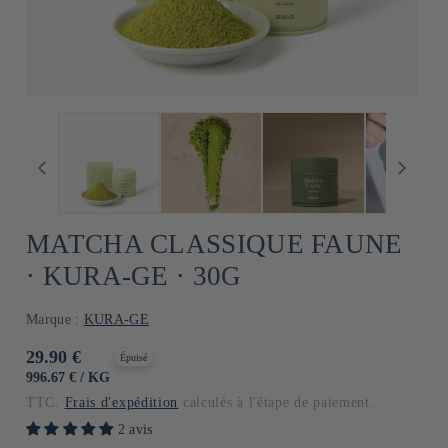
MATCHA CLASSIQUE FAUNE
⋅ KURA-GE ⋅ 30G
Marque :
KURA-GE
Prix
29.90 €
Épuisé
habituel
PRIX
PAR
996.67 €
/
KG
UNITAIRE
TTC.
Frais d'expédition
calculés à l'étape de paiement.
2 avis