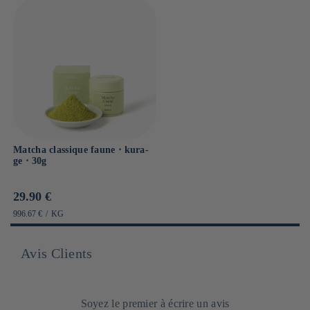
Matcha classique faune ⋅ kura-
ge ⋅ 30g
Prix
29.90 €
habituel
PRIX
PAR
996.67 €
/
KG
UNITAIRE
Avis Clients
Soyez le premier à écrire un avis