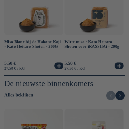
Miso Blanc bij de Hakone Koji
Ge
Witte miso ⋅ Kato Heitaro
⋅ Kato Heitaro Shoten ⋅ 200G
so
Shoten voor iRASSHAi ⋅ 200g
50
Normale
5.50 €
No
6.
Normale
5.50 €
prijs
pr
prijs
EENHEIDSPRIJS
PER
EE
EENHEIDSPRIJS
PER
27.50 €
/
KG
12
27.50 €
/
KG
De nieuwste binnenkomers
Alles bekijken