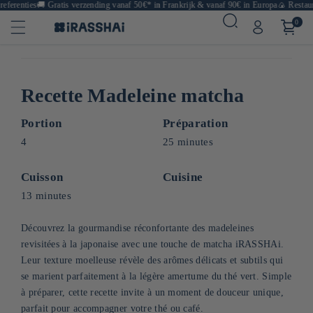
erenties
🚚
Gratis verzending vanaf 50€* in Frankrijk & vanaf 90€ in Europa
🍙 Restaurant
0
Recette Madeleine matcha
Portion
Préparation
4
25 minutes
Cuisson
Cuisine
13 minutes
Découvrez la gourmandise réconfortante des madeleines
revisitées à la japonaise avec une touche de matcha iRASSHAi.
Leur texture moelleuse révèle des arômes délicats et subtils qui
se marient parfaitement à la légère amertume du thé vert. Simple
à préparer, cette recette invite à un moment de douceur unique,
parfait pour accompagner votre thé ou café.