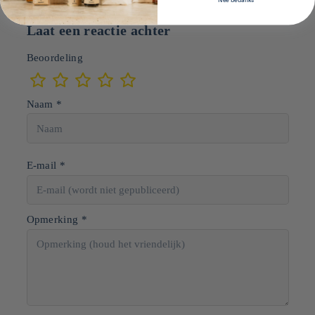
Laat een reactie achter
Beoordeling
Naam *
E-mail *
Opmerking *