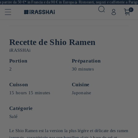
artire da 50 €* in Francia e da 90 € in Europa
🍙 Ristoranti, negozi e caffetterie a Parigi
🛒
0
Recette de Shio Ramen
iRASSHAi
Portion
Préparation
2
30 minutes
Cuisson
Cuisine
15 hours 15 minutes
Japonaise
Catégorie
Salé
Le Shio Ramen est la version la plus légère et délicate des ramen
japonais, caractérisée par son bouillon clair à base de sel et