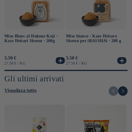
Miso Blanc al Hakone Koji ⋅
Sa
Miso bianco ⋅ Kato Heitaro
Kato Heitari Shoten ⋅ 200g
eq
Shoten per iRASSHAi ⋅ 200 g
⋅ 
Prezzo
5.50 €
Pr
6.
Prezzo
5.50 €
di
di
di
PREZZO
PER
P
PREZZO
PER
27.50 €
/
KG
12
27.50 €
/
KG
listino
li
listino
UNITARIO
UN
UNITARIO
Gli ultimi arrivati
Visualizza tutto