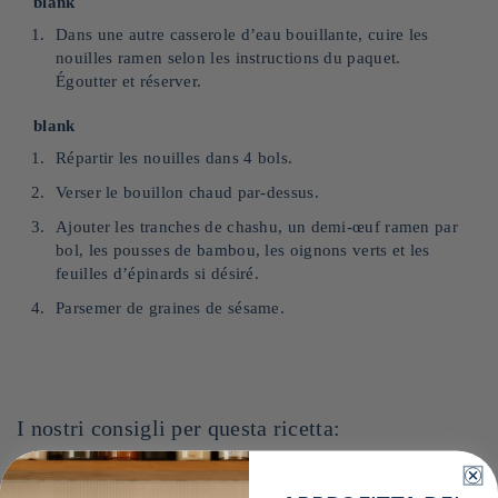
blank
Dans une autre casserole d’eau bouillante, cuire les
nouilles ramen selon les instructions du paquet.
Égoutter et réserver.
blank
Répartir les nouilles dans 4 bols.
Verser le bouillon chaud par-dessus.
Ajouter les tranches de chashu, un demi-œuf ramen par
bol, les pousses de bambou, les oignons verts et les
feuilles d’épinards si désiré.
Parsemer de graines de sésame.
I nostri consigli per questa ricetta: