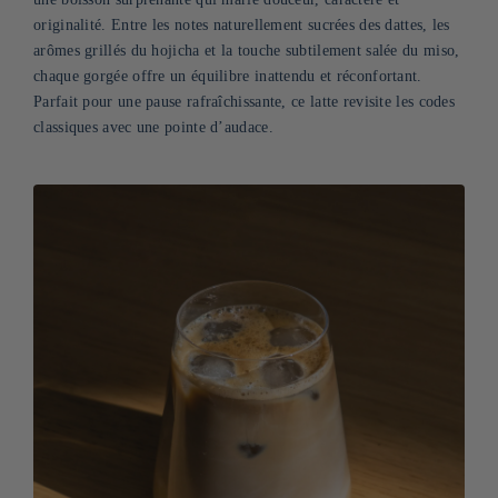
originalité. Entre les notes naturellement sucrées des dattes, les
arômes grillés du hojicha et la touche subtilement salée du miso,
chaque gorgée offre un équilibre inattendu et réconfortant.
Parfait pour une pause rafraîchissante, ce latte revisite les codes
classiques avec une pointe d’audace.