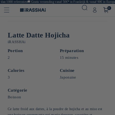
n 1000 referenties
🚚
Gratis verzending vanaf 50€* in Frankrijk & vanaf 90€ in Europa
🍙
0
Latte Datte Hojicha
iRASSHAi
Portion
Préparation
2
15 minutes
Calories
Cuisine
3
Japonaise
Catégorie
Boisson
Ce latte froid aux dattes, à la poudre de hojicha et au miso est
une boisson surprenante qui marie douceur, caractère et