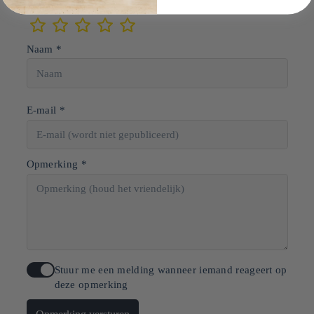
Beoordeling
Naam *
E-mail *
Opmerking *
Stuur me een melding wanneer iemand reageert op
deze opmerking