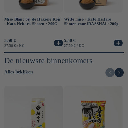
Miso Blanc bij de Hakone Koji
Ge
Witte miso ⋅ Kato Heitaro
⋅ Kato Heitaro Shoten ⋅ 200G
so
Shoten voor iRASSHAi ⋅ 200g
50
Normale
5.50 €
No
6.
Normale
5.50 €
prijs
pr
prijs
EENHEIDSPRIJS
PER
EE
EENHEIDSPRIJS
PER
27.50 €
/
KG
12
27.50 €
/
KG
De nieuwste binnenkomers
Alles bekijken