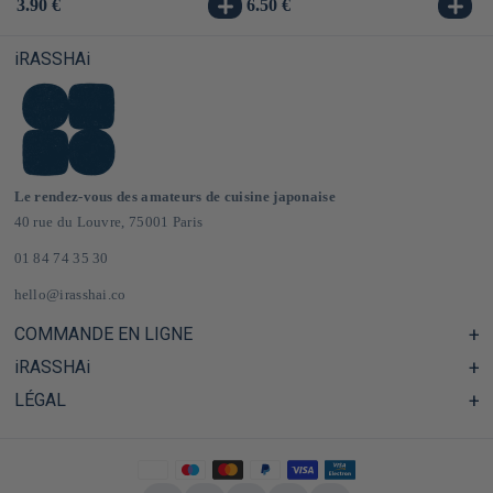
Prix
3.90 €
Prix
6.50 €
Pr
3.
habituel
habituel
ha
iRASSHAi
Le rendez-vous des amateurs de cuisine japonaise
40 rue du Louvre, 75001 Paris
01 84 74 35 30
hello@irasshai.co
COMMANDE EN LIGNE
iRASSHAi
Centre d'aide & FAQ
Livraison et frais de port en France & Europe
LÉGAL
Les horaires du 40 rue du Louvre, Paris
Épicerie japonaise en ligne
Le concept iRASSHAi
CGV
Le programme de fidélité
Mentions Légales
Privatisation
Politique de confidentialité