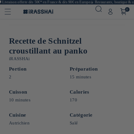
Livraison offerte dès 50€* en France & dès 90€ en Europe
🍙 Restaurants, boutique & caf
0
Recette de Schnitzel
croustillant au panko
iRASSHAi
Portion
Préparation
2
15 minutes
Cuisson
Calories
10 minutes
170
Cuisine
Catégorie
Autrichien
Salé