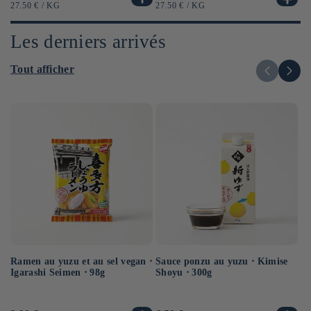
habituel
ha
habituel
PRIX
PAR
PR
PRIX
PAR
27.50 €
/
KG
12
27.50 €
/
KG
UNITAIRE
UN
UNITAIRE
Les derniers arrivés
Tout afficher
Ramen au yuzu et au sel vegan ⋅
Sauce ponzu au yuzu ⋅ Kimise
Ra
Igarashi Seimen ⋅ 98g
Shoyu ⋅ 300g
ve