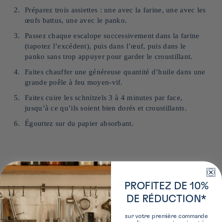
Préparez trois assiettes : une avec la farine, une avec les
œufs battus, une avec le panko.
Passez chaque escalope successivement dans la farine
(tapotez l’excédent), puis dans l’œuf, puis dans le
panko sans trop appuyer pour garder le croustillant.
Faites chauffer une généreuse quantité d’huile dans une
grande poêle à feu moyen-vif.
Faites cuire les schnitzels 3 à 4 minutes par face,
jusqu’à ce qu’ils soient bien dorés et croustillants.
Égouttez sur du papier absorbant.
Nos recommandations pour cette recette :
PROFITEZ DE 10%
DE RÉDUCTION*
sur votre première commande