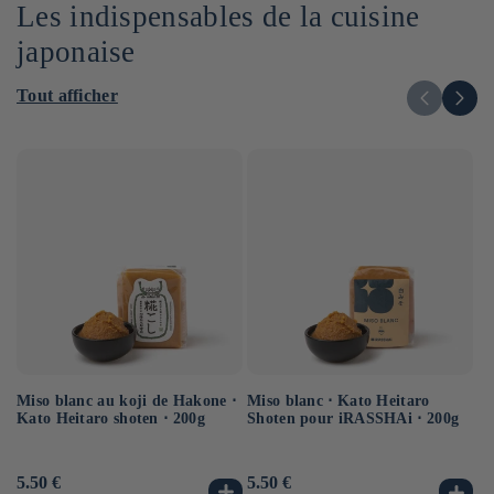
Les indispensables de la cuisine
japonaise
Tout afficher
Miso blanc au koji de Hakone ⋅
Sa
Miso blanc ⋅ Kato Heitaro
Kato Heitaro shoten ⋅ 200g
⋅ 
Shoten pour iRASSHAi ⋅ 200g
Prix
5.50 €
Pr
6.
Prix
5.50 €