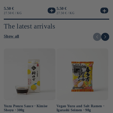
Usual
5.50 €
Us
6.
Usual
5.50 €
price
pr
price
UNIT
BY
UN
UNIT
BY
27.50 €
/
KG
12
27.50 €
/
KG
PRICE
PR
PRICE
The latest arrivals
Show all
Yuzu Ponzu Sauce ⋅ Kimise
Vegan Yuzu and Salt Ramen ⋅
Ve
Shoyu ⋅ 300g
Igarashi Seimen ⋅ 98g
⋅ 