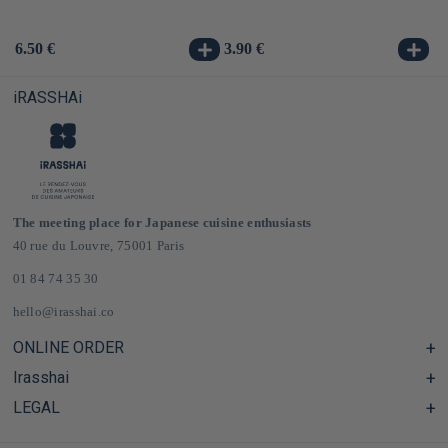
Usual
6.50 €
Usual
3.90 €
Us
3.
price
price
pr
iRASSHAi
The meeting place for Japanese cuisine enthusiasts
40 rue du Louvre, 75001 Paris
01 84 74 35 30
hello@irasshai.co
ONLINE ORDER
Irasshai
Help Center & FAQ
Shipping and Delivery in France & Europe
LEGAL
Hours at 40 Rue du Louvre, Paris
Online Japanese Grocery Store
The iRASSHAi Concept
Legal terms