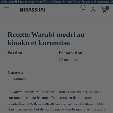
1000 items
🚚
Free delivery from €50* in France & from €90 in Europe
🍙 Restaurants, sho
0
Recette Warabi mochi au
kinako et kuromitsu
Portion
Préparation
4
10 minutes
Cuisson
20 minutes
Le
warabi mochi
est un dessert japonais traditionnel, souvent
consommé pendant les mois d'été en raison de sa texture
rafraîchissante et de sa douceur subtile. Contrairement au mochi
classique, qui est fait de riz gluant, le warabi mochi est préparé à