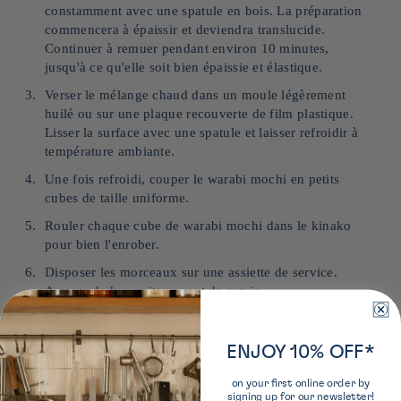
constamment avec une spatule en bois. La préparation
commencera à épaissir et deviendra translucide.
Continuer à remuer pendant environ 10 minutes,
jusqu'à ce qu'elle soit bien épaissie et élastique.
Verser le mélange chaud dans un moule légèrement
huilé ou sur une plaque recouverte de film plastique.
Lisser la surface avec une spatule et laisser refroidir à
température ambiante.
Une fois refroidi, couper le warabi mochi en petits
cubes de taille uniforme.
Rouler chaque cube de warabi mochi dans le kinako
pour bien l'enrober.
Disposer les morceaux sur une assiette de service.
Arroser de kuromitsu avant de servir.
ENJOY 10% OFF*
on your first online order by
Our recommendations for this recipe:
signing up for our newsletter!