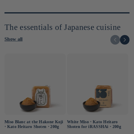
The essentials of Japanese cuisine
Show all
Miso Blanc at the Hakone Koji
Ba
White Miso ⋅ Kato Heitaro
⋅ Kato Heitaro Shoten ⋅ 200g
as
Shoten for iRASSHAi ⋅ 200g