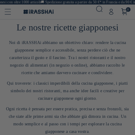
on oltre 1000 articoli
🚚
Spedizione gratuita a partire da 50 €* in Francia e da 90 € in Eur
0
Le nostre ricette giapponesi
Noi di iRASSHAi abbiamo un obiettivo chiaro: rendere la cucina
giapponese semplice e accessibile, senza perdere ciò che ne
caratterizza il gusto e il fascino. Tra i nostri ristoranti e il nostro
negozio di alimentari (in negozio o online), abbiamo raccolto le
ricette che amiamo davvero cucinare e condividere.
Qui troverete: i classici imperdibili della cucina giapponese, i piatti
simbolo dei nostri ristoranti, ma anche idee facili e creative per
cucinare giapponese ogni giorno.
Ogni ricetta è pensata per essere pratica, precisa e senza fronzoli, sia
che siate alle prime armi sia che abbiate già dimora in cucina. Un
modo semplice e al passo con i tempi per esplorare la cucina
giapponese a casa vostra.