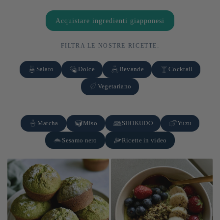
Acquistare ingredienti giapponesi
FILTRA LE NOSTRE RICETTE:
Salato
Dolce
Bevande
Cocktail
Vegetariano
Matcha
Miso
SHOKUDO
Yuzu
Sesamo nero
Ricette in video