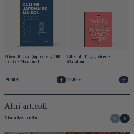
Libro di casa giapponese, 100
Libro di Tokyo, ricette ⋅
Ra
ricette ⋅ Marabout
Marabout
no
sa
Prezzo
29.00 €
Prezzo
10.90 €
Pr
14
di
di
di
listino
listino
li
Altri articoli
Visualizza tutto