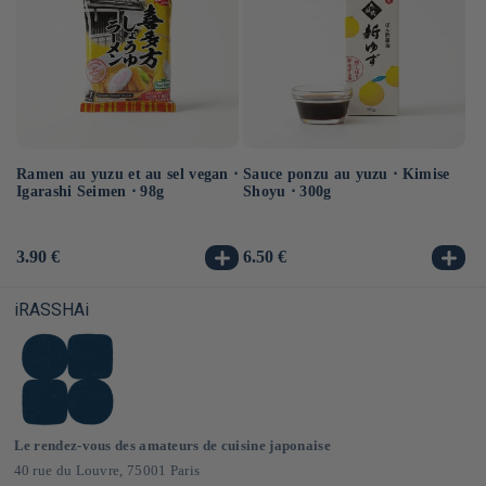
Ramen au yuzu et au sel vegan ⋅
Sauce ponzu au yuzu ⋅ Kimise
Ra
Igarashi Seimen ⋅ 98g
Shoyu ⋅ 300g
ve
Prix
3.90 €
Prix
6.50 €
Pr
3.
habituel
habituel
ha
iRASSHAi
Le rendez-vous des amateurs de cuisine japonaise
40 rue du Louvre, 75001 Paris