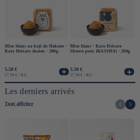
Miso blanc au koji de Hakone ⋅
Sa
Miso blanc ⋅ Kato Heitaro
Kato Heitaro shoten ⋅ 200g
⋅ 
Shoten pour iRASSHAi ⋅ 200g
Prix
5.50 €
Pr
6.
Prix
5.50 €
habituel
ha
habituel
PRIX
PAR
PR
PRIX
PAR
27.50 €
/
KG
12
27.50 €
/
KG
UNITAIRE
UN
UNITAIRE
Les derniers arrivés
Tout afficher