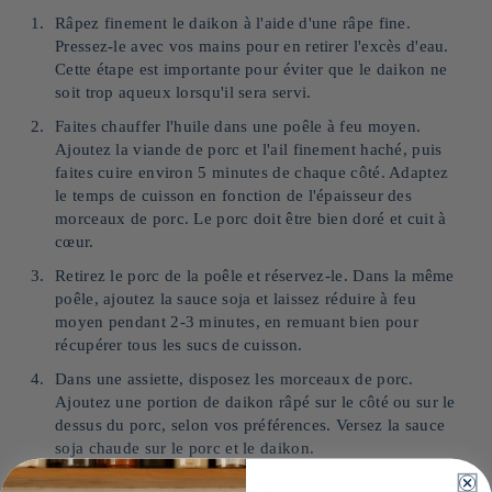
Râpez finement le daikon à l'aide d'une râpe fine.
Pressez-le avec vos mains pour en retirer l'excès d'eau.
Cette étape est importante pour éviter que le daikon ne
soit trop aqueux lorsqu'il sera servi.
Faites chauffer l'huile dans une poêle à feu moyen.
Ajoutez la viande de porc et l'ail finement haché, puis
faites cuire environ 5 minutes de chaque côté. Adaptez
le temps de cuisson en fonction de l'épaisseur des
morceaux de porc. Le porc doit être bien doré et cuit à
cœur.
Retirez le porc de la poêle et réservez-le. Dans la même
poêle, ajoutez la sauce soja et laissez réduire à feu
moyen pendant 2-3 minutes, en remuant bien pour
récupérer tous les sucs de cuisson.
Dans une assiette, disposez les morceaux de porc.
Ajoutez une portion de daikon râpé sur le côté ou sur le
dessus du porc, selon vos préférences. Versez la sauce
soja chaude sur le porc et le daikon.
Servez immédiatement votre porc au daikon