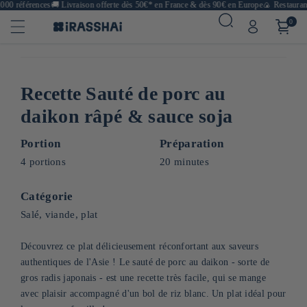
00 références
🚚
Livraison offerte dès 50€* en France & dès 90€ en Europe
🍙 Restaurants
0
Recette Sauté de porc au
daikon râpé & sauce soja
Portion
Préparation
4 portions
20 minutes
Catégorie
Salé, viande, plat
Découvrez ce plat délicieusement réconfortant aux saveurs
authentiques de l'Asie ! Le sauté de porc au daikon - sorte de
gros radis japonais - est une recette très facile, qui se mange
avec plaisir accompagné d'un bol de riz blanc. Un plat idéal pour