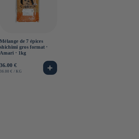
Mélange de 7 épices
shichimi gros format ⋅
Amari ⋅ 1kg
Prix
36.00 €
habituel
PRIX
PAR
36.00 €
/
KG
UNITAIRE