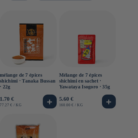
mélange de 7 épices
Mélange de 7 épices
shichimi ⋅ Tanaka Bussan
shichimi en sachet ⋅
⋅ 22g
Yawataya Isogoro ⋅ 35g
Prix
1.70 €
Prix
5.60 €
habituel
habituel
PRIX
PAR
PRIX
PAR
77.27 €
/
KG
160.00 €
/
KG
UNITAIRE
UNITAIRE