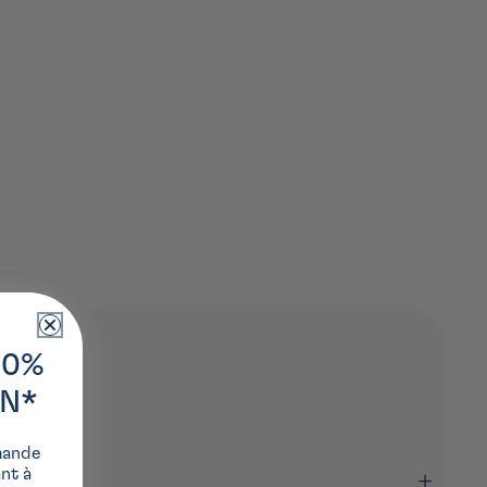
10%
ON*
mande
ant à