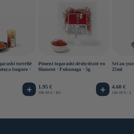
garashi torréfié
Piment togarashi déshydraté en
Sel au yuz
taya Isogoro ⋅
filament ⋅ Fukunaga ⋅ 5g
25ml
Prix
1.95 €
Prix
4.60 €
habituel
habituel
PRIX
PAR
PRIX
P
390.00 €
/
KG
184.00 €
/
L
UNITAIRE
UNITAIRE