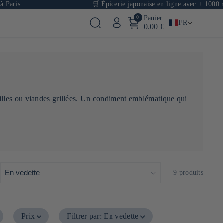
is
🛒 Épicerie japonaise en ligne avec + 1000 référen
0
Panier
FR
0.00 €
illes ou viandes grillées. Un condiment emblématique qui
:
9 produits
Prix
Filtrer par
:
En vedette