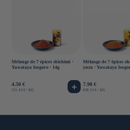
Mélange de 7 épices shichimi ⋅
Mélange de 7 épices sh
Yawataya Isogoro ⋅ 14g
yuzu ⋅ Yawataya Isogor
Prix
4.50 €
Prix
7.90 €
habituel
habituel
PRIX
PAR
PRIX
PAR
321.43 €
/
KG
658.33 €
/
KG
UNITAIRE
UNITAIRE