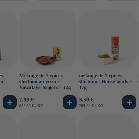
es
Mélange de 7 épices
mélange de 7 épices
ya
shichimi au yuzu ⋅
shichimi ⋅ House foods ⋅
Yawataya Isogoro ⋅ 12g
17g
Prix
7.90 €
Prix
3.50 €
habituel
habituel
PRIX
PAR
PRIX
PAR
658.33 €
/
KG
205.88 €
/
KG
UNITAIRE
UNITAIRE