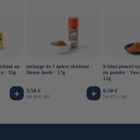
ichimi au
mélange de 7 épices shichimi ⋅
Ichimi piment to
o ⋅ 12g
House foods ⋅ 17g
en poudre ⋅ Yawa
12g
Prix
3.50 €
Prix
6.50 €
habituel
habituel
PRIX
PAR
PRIX
PAR
205.88 €
/
KG
541.67 €
/
KG
UNITAIRE
UNITAIRE