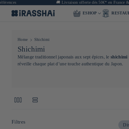
ces
🚚
Livraison offerte dès 50€* en France & dès 
ESHOP
RESTAU
Home
Shichimi
C
Shichimi
o
Mélange traditionnel japonais aux sept épices, le
shichimi
réveille chaque plat d’une touche authentique du Japon.
l
l
e
c
t
i
o
Filtres
Dis