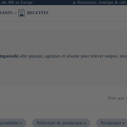
90€ en Europe
🍙 Restaurants, boutique & café à Par
RANTS
RECETTES
 togarashi
allie piquant, agrumes et sésame pour relever soupes, nou
Trier par 
ponibilité
Préfecture de production
Producteur