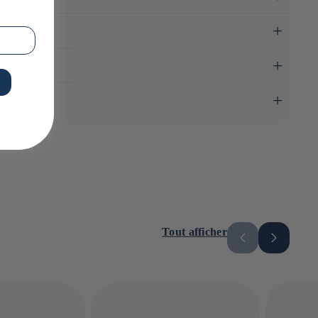
e graines de sésame, d’écorces d’agrumes (orange ou yuzu),
uement japonais offre un équilibre parfait entre chaleur, fraîcheur
tempura) que des aliments : œufs, avocats, viandes grillées ou
nous proposons des Shichimi doux, équilibrés ou forts, afin que
.
Tout afficher