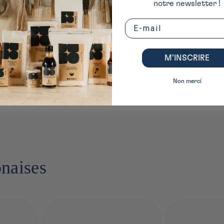
notre newsletter !
aponaises », est un assaisonnement traditionnel composé de
piment rouge, d
Email
re ou de pavot, et de gingembre ou shiso séché
. Ce mélange d’épices typiq
avant de servir. Il sublime aussi bien les plats japonais (ramen, yakitori, 
M’INSCRIRE
if. Selon les mélanges, il peut être plus ou moins relevé. Chez iRASSHAi, 
Non merci
 100 % naturel composé uniquement d’épices, de graines et d’écorces séchées
onaises