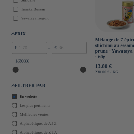
Suridane
Tanaka Bussan
Yawataya Isogoro
PRIX
Mélange de 7 épic
shichimi au sésame
€
€
–
prune ⋅ Yawataya 
⋅ 60g
1.70 €
36.00 €
Prix
13.80 €
habituel
PRIX
PAR
230.00 €
/
KG
UNITAIRE
FILTRER PAR
En vedette
Les plus pertinents
Meilleures ventes
Alphabétique, de A à Z
Alphabétique, de Z à A