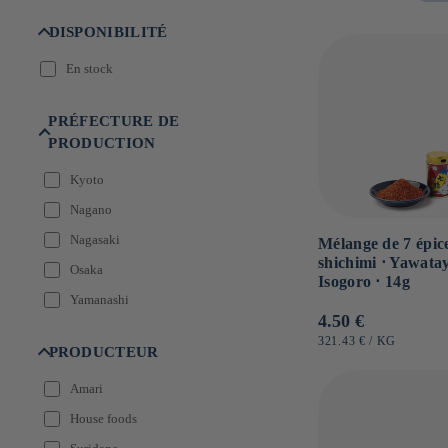
n
:
DISPONIBILITÉ
En stock
PRÉFECTURE DE
PRODUCTION
Kyoto
Nagano
Nagasaki
Mélange de 7 épic
shichimi ⋅ Yawata
Osaka
Isogoro ⋅ 14g
Yamanashi
Prix
4.50 €
habituel
PRIX
PAR
321.43 €
/
KG
PRODUCTEUR
UNITAIRE
Amari
House foods