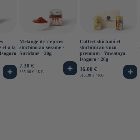
es
Mélange de 7 épices
Coffret shichimi et
 et à la
shichimi au sésame ⋅
shichimi au yuzu
Isogoro
Suridane ⋅ 20g
premium ⋅ Yawataya
Isogoro ⋅ 26g
Prix
7.30 €
Prix
16.00 €
habituel
PRIX
PAR
365.00 €
/
KG
habituel
PRIX
PAR
615.38 €
/
KG
UNITAIRE
UNITAIRE