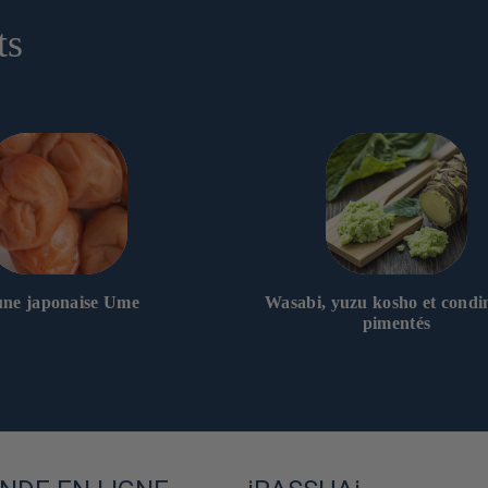
ts
une japonaise Ume
Wasabi, yuzu kosho et condi
pimentés