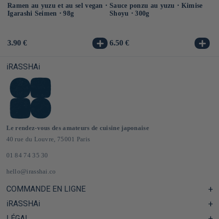
Ramen au yuzu et au sel vegan ⋅
Sauce ponzu au yuzu ⋅ Kimise
Ra
Igarashi Seimen ⋅ 98g
Shoyu ⋅ 300g
ve
Prix
3.90 €
Prix
6.50 €
Pr
3.
habituel
habituel
ha
iRASSHAi
Le rendez-vous des amateurs de cuisine japonaise
40 rue du Louvre, 75001 Paris
01 84 74 35 30
hello@irasshai.co
COMMANDE EN LIGNE
iRASSHAi
Centre d'aide & FAQ
Livraison et frais de port en France & Europe
LÉGAL
Les horaires du 40 rue du Louvre, Paris