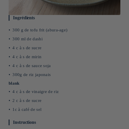
Ingrédients
300 g de tofu frit (abura-age)
300 ml de dashi
4 c à s de sucre
4 c à s de mirin
4 c à s de sauce soja
300g de riz japonais
blank
4 c à s de vinaigre de riz
2 c à s de sucre
1c à café de sel
Instructions