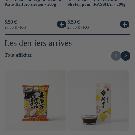
Kato Heitaro shoten ⋅ 200g
⋅ 
Shoten pour iRASSHAi ⋅ 200g
Prix
5.50 €
Pr
6.
Prix
5.50 €
habituel
ha
habituel
PRIX
PAR
PR
PRIX
PAR
27.50 €
/
KG
12
27.50 €
/
KG
UNITAIRE
UN
UNITAIRE
Les derniers arrivés
Tout afficher