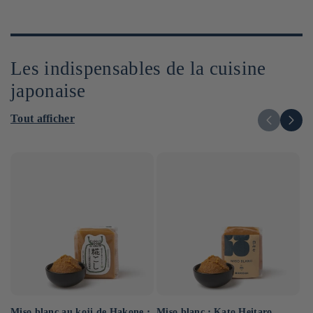
Les indispensables de la cuisine
japonaise
Tout afficher
Miso blanc au koji de Hakone ⋅
Sa
Miso blanc ⋅ Kato Heitaro