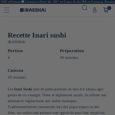
000 références
🚚
Livraison offerte dès 50€* en France & dès 90€ en Europe
🍙 Restaurant
0
Recette Inari sushi
iRASSHAi
Portion
Préparation
4
30 minutes
Cuisson
10 minutes
Les
Inari Sushi
sont de petits pochons de tofu frit (abura-age)
garnis de riz vinaigré. Doux et légèrement sucrés, ils offrent une
alternative végétarienne aux sushis classiques.
Traditionnellement consommés lors des pique-niques ou des
fêtes, ces sushis sans poisson sont appréciés pour leur simplicité