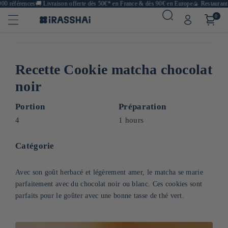
0 références
🚚
Livraison offerte dès 50€* en France & dès 90€ en Europe
🍙 Restaurants,
0
Recette Cookie matcha chocolat
noir
Portion
Préparation
4
1 hours
Catégorie
Avec son goût herbacé et légèrement amer, le matcha se marie
parfaitement avec du chocolat noir ou blanc. Ces cookies sont
parfaits pour le goûter avec une bonne tasse de thé vert.