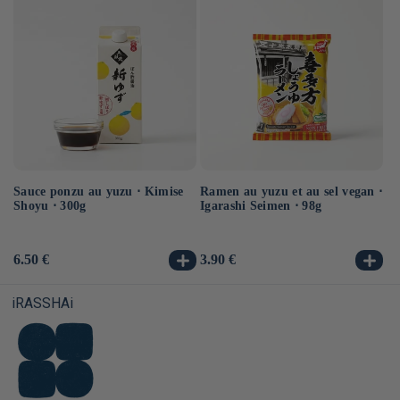
Sauce ponzu au yuzu ⋅ Kimise
Ramen au yuzu et au sel vegan ⋅
Ra
Shoyu ⋅ 300g
Igarashi Seimen ⋅ 98g
ve
Prix
6.50 €
Prix
3.90 €
Pr
3.
habituel
habituel
ha
iRASSHAi