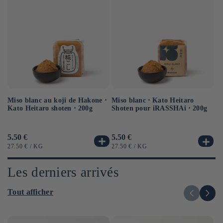
Miso blanc au koji de Hakone ⋅
Sa
Miso blanc ⋅ Kato Heitaro
Kato Heitaro shoten ⋅ 200g
⋅ 
Shoten pour iRASSHAi ⋅ 200g
Prix
5.50 €
Pr
6.
Prix
5.50 €
habituel
ha
habituel
PRIX
PAR
PR
PRIX
PAR
27.50 €
/
KG
12
27.50 €
/
KG
UNITAIRE
UN
UNITAIRE
Les derniers arrivés
Tout afficher