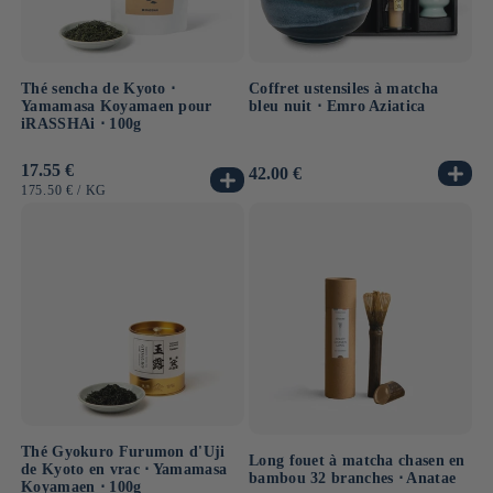
Thé sencha de Kyoto ⋅
Coffret ustensiles à matcha
Yamamasa Koyamaen pour
bleu nuit ⋅ Emro Aziatica
iRASSHAi ⋅ 100g
Prix
17.55 €
Prix
42.00 €
habituel
habituel
PRIX
PAR
175.50 €
/
KG
UNITAIRE
Thé Gyokuro Furumon d'Uji
Long fouet à matcha chasen en
de Kyoto en vrac ⋅ Yamamasa
bambou 32 branches ⋅ Anatae
Koyamaen ⋅ 100g