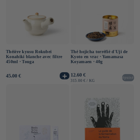
Théière kyusu Rokubei
Thé hojicha torréfié d'Uji de
Konahiki blanche avec filtre
Kyoto en vrac ⋅ Yamamasa
450ml ⋅ Touga
Koyamaen ⋅ 40g
Prix
12.60 €
Prix
45.00 €
épuisé
habituel
habituel
PRIX
PAR
315.00 €
/
KG
UNITAIRE