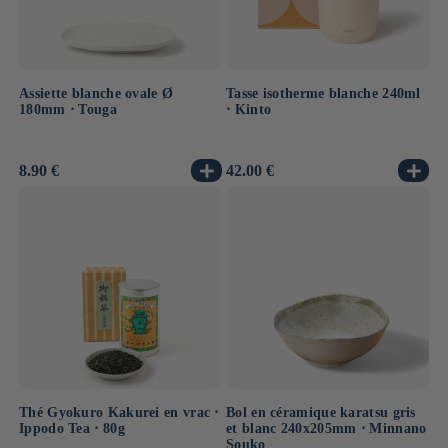
Tasse isotherme blanche 240ml
Assiette blanche ovale Ø
⋅ Kinto
180mm ⋅ Touga
Prix
42.00 €
Prix
8.90 €
habituel
habituel
Thé Gyokuro Kakurei en vrac ⋅
Bol en céramique karatsu gris
Ippodo Tea ⋅ 80g
et blanc 240x205mm ⋅ Minnano
Souko