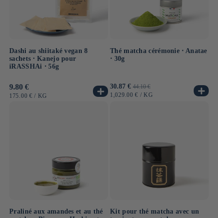
Dashi au shiitaké vegan 8
Thé matcha cérémonie ⋅ Anatae
sachets ⋅ Kanejo pour
⋅ 30g
iRASSHAi ⋅ 56g
Prix
9.80 €
Prix
30.87 €
Prix
44.10 €
habituel
promotionnel
habituel
PRIX
PAR
1,029.00 €
/
KG
PRIX
PAR
175.00 €
/
KG
UNITAIRE
UNITAIRE
Praliné aux amandes et au thé
Kit pour thé matcha avec un