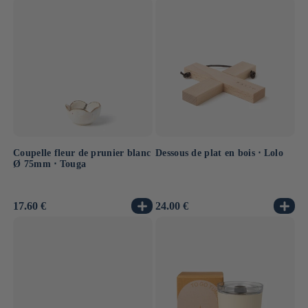
Coupelle fleur de prunier blanc
Dessous de plat en bois ⋅ Lolo
Ø 75mm ⋅ Touga
Prix
17.60 €
Prix
24.00 €
habituel
habituel