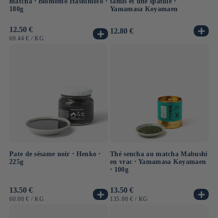
matcha ⋅ Biomomo Hashimoto ⋅
tamis et une spatule ⋅
180g
Yamamasa Koyamaen
Prix
12.50 €
Prix
12.80 €
habituel
habituel
PRIX
PAR
69.44 €
/
KG
UNITAIRE
Pate de sésame noir ⋅ Henko ⋅
Thé sencha au matcha Mabushi
225g
en vrac ⋅ Yamamasa Koyamaen
⋅ 100g
Prix
13.50 €
Prix
13.50 €
habituel
habituel
PRIX
PAR
PRIX
PAR
60.00 €
/
KG
135.00 €
/
KG
UNITAIRE
UNITAIRE