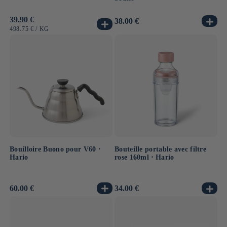
Prix
39.90 €
Prix
38.00 €
habituel
habituel
PRIX
PAR
498.75 €
/
KG
UNITAIRE
Bouilloire Buono pour V60 ⋅
Bouteille portable avec filtre
Hario
rose 160ml ⋅ Hario
Prix
60.00 €
Prix
34.00 €
habituel
habituel