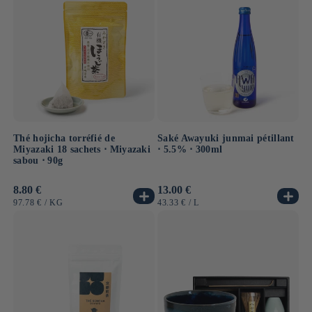
Thé hojicha torréfié de
Saké Awayuki junmai pétillant
Miyazaki 18 sachets ⋅ Miyazaki
⋅ 5.5% ⋅ 300ml
sabou ⋅ 90g
Prix
8.80 €
Prix
13.00 €
habituel
habituel
PRIX
PAR
PRIX
PAR
97.78 €
/
KG
43.33 €
/
L
UNITAIRE
UNITAIRE