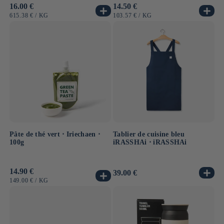
Prix
16.00 €
Prix
14.50 €
habituel
habituel
PRIX
PAR
PRIX
PAR
615.38 €
/
KG
103.57 €
/
KG
UNITAIRE
UNITAIRE
Pâte de thé vert ⋅ Iriechaen ⋅
Tablier de cuisine bleu
100g
iRASSHAi ⋅ iRASSHAi
Prix
14.90 €
Prix
39.00 €
habituel
habituel
PRIX
PAR
149.00 €
/
KG
UNITAIRE