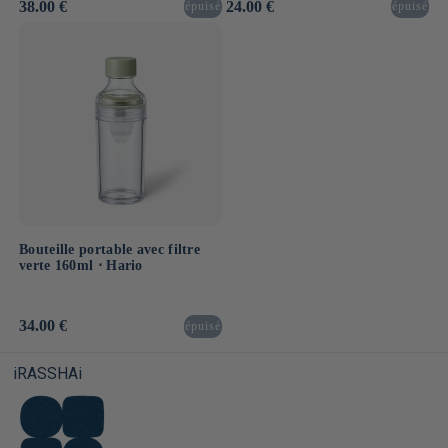
Prix
38.00 €
Prix
24.00 €
épuisé
épuisé
habituel
habituel
Bouteille portable avec filtre
verte 160ml ⋅ Hario
Prix
34.00 €
épuisé
habituel
iRASSHAi