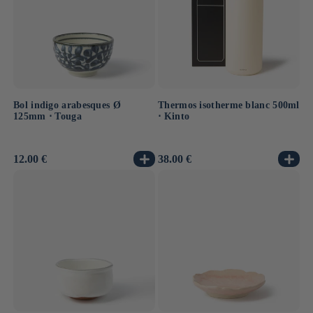
Bol indigo arabesques Ø
Thermos isotherme blanc 500ml
125mm ⋅ Touga
⋅ Kinto
Prix
12.00 €
Prix
38.00 €
habituel
habituel