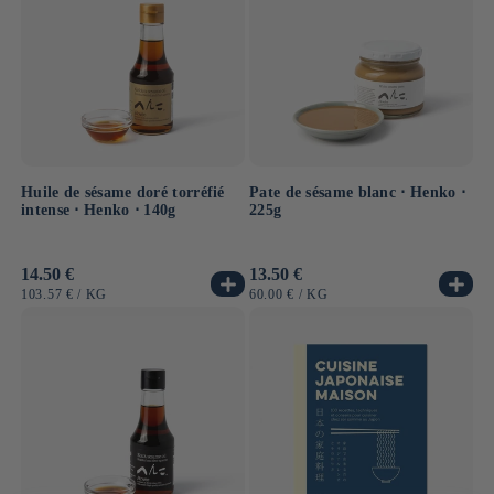
Huile de sésame doré torréfié
Pate de sésame blanc ⋅ Henko ⋅
intense ⋅ Henko ⋅ 140g
225g
Prix
14.50 €
Prix
13.50 €
habituel
habituel
PRIX
PAR
PRIX
PAR
103.57 €
/
KG
60.00 €
/
KG
UNITAIRE
UNITAIRE