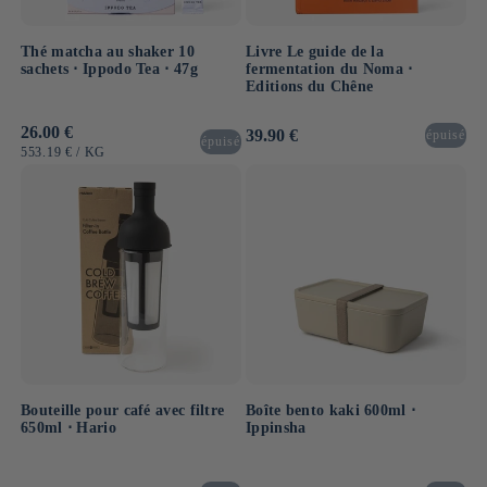
Thé matcha au shaker 10
Livre Le guide de la
sachets ⋅ Ippodo Tea ⋅ 47g
fermentation du Noma ⋅
Editions du Chêne
Prix
26.00 €
Prix
39.90 €
épuisé
épuisé
habituel
habituel
PRIX
PAR
553.19 €
/
KG
UNITAIRE
Bouteille pour café avec filtre
Boîte bento kaki 600ml ⋅
650ml ⋅ Hario
Ippinsha