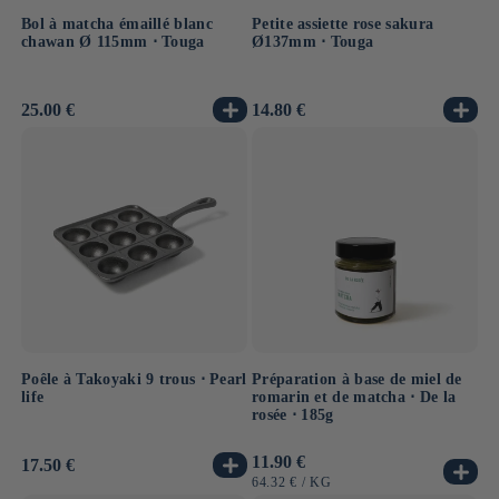
Bol à matcha émaillé blanc
Petite assiette rose sakura
chawan Ø 115mm ⋅ Touga
Ø137mm ⋅ Touga
Prix
25.00 €
Prix
14.80 €
habituel
habituel
Poêle à Takoyaki 9 trous ⋅ Pearl
Préparation à base de miel de
life
romarin et de matcha ⋅ De la
rosée ⋅ 185g
Prix
11.90 €
Prix
17.50 €
habituel
habituel
PRIX
PAR
64.32 €
/
KG
UNITAIRE