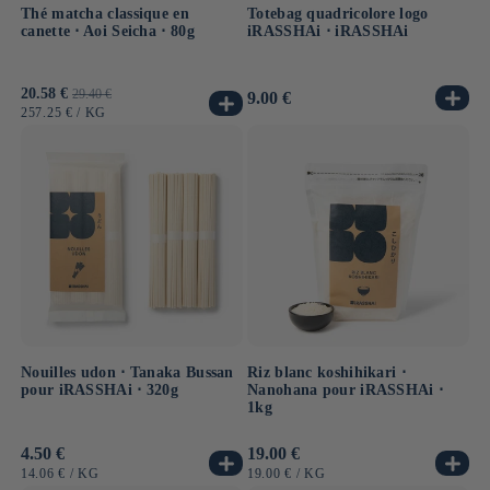
Thé matcha classique en
Totebag quadricolore logo
canette ⋅ Aoi Seicha ⋅ 80g
iRASSHAi ⋅ iRASSHAi
Prix
20.58 €
Prix
29.40 €
Prix
9.00 €
promotionnel
habituel
PRIX
PAR
257.25 €
/
KG
habituel
UNITAIRE
Nouilles udon ⋅ Tanaka Bussan
Riz blanc koshihikari ⋅
pour iRASSHAi ⋅ 320g
Nanohana pour iRASSHAi ⋅
1kg
Prix
4.50 €
Prix
19.00 €
habituel
habituel
PRIX
PAR
PRIX
PAR
14.06 €
/
KG
19.00 €
/
KG
UNITAIRE
UNITAIRE