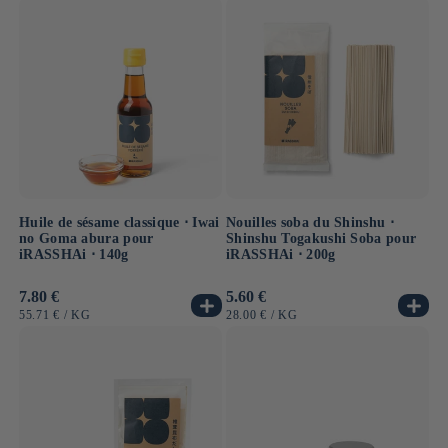
Huile de sésame classique ⋅ Iwai
Nouilles soba du Shinshu ⋅
no Goma abura pour
Shinshu Togakushi Soba pour
iRASSHAi ⋅ 140g
iRASSHAi ⋅ 200g
Prix
7.80 €
Prix
5.60 €
habituel
habituel
PRIX
PAR
PRIX
PAR
55.71 €
/
KG
28.00 €
/
KG
UNITAIRE
UNITAIRE