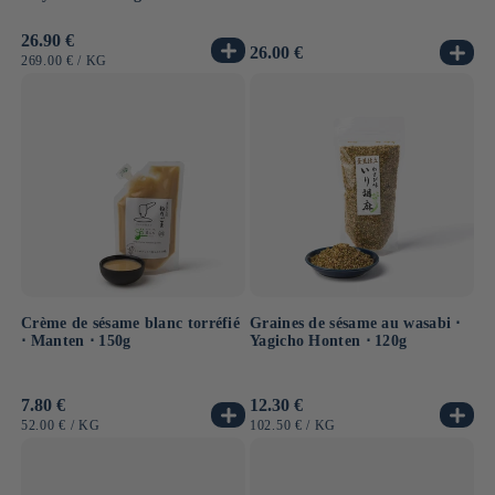
Prix
26.90 €
Prix
26.00 €
habituel
PRIX
PAR
269.00 €
/
KG
habituel
UNITAIRE
Crème de sésame blanc torréfié
Graines de sésame au wasabi ⋅
⋅ Manten ⋅ 150g
Yagicho Honten ⋅ 120g
Prix
7.80 €
Prix
12.30 €
habituel
habituel
PRIX
PAR
PRIX
PAR
52.00 €
/
KG
102.50 €
/
KG
UNITAIRE
UNITAIRE