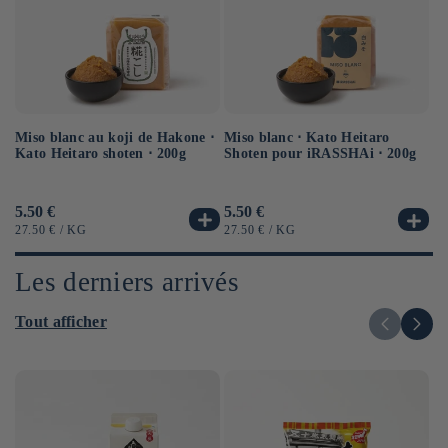
Miso blanc au koji de Hakone ⋅
Sa
Miso blanc ⋅ Kato Heitaro
Kato Heitaro shoten ⋅ 200g
⋅ 
Shoten pour iRASSHAi ⋅ 200g
Prix
5.50 €
Pr
6.
Prix
5.50 €
habituel
ha
habituel
PRIX
PAR
PR
PRIX
PAR
27.50 €
/
KG
12
27.50 €
/
KG
UNITAIRE
UN
UNITAIRE
Les derniers arrivés
Tout afficher