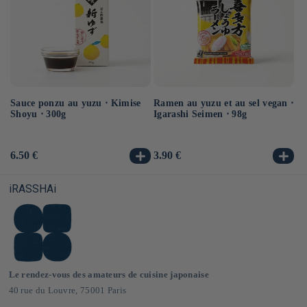
Sauce ponzu au yuzu ⋅ Kimise
Ramen au yuzu et au sel vegan ⋅
Ra
Shoyu ⋅ 300g
Igarashi Seimen ⋅ 98g
ve
Prix
6.50 €
Prix
3.90 €
Pr
3.
habituel
habituel
ha
iRASSHAi
Le rendez-vous des amateurs de cuisine japonaise
40 rue du Louvre, 75001 Paris