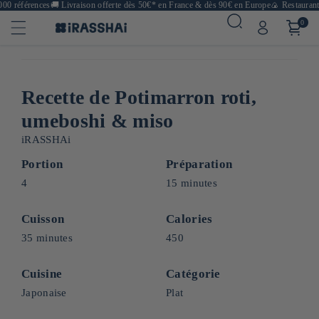
0 références
🚚
Livraison offerte dès 50€* en France & dès 90€ en Europe
🍙 Restaurants,
0
Recette de Potimarron roti,
umeboshi & miso
iRASSHAi
Portion
Préparation
4
15 minutes
Cuisson
Calories
35 minutes
450
Cuisine
Catégorie
Japonaise
Plat