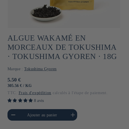
ALGUE WAKAMÉ EN
MORCEAUX DE TOKUSHIMA
⋅ TOKUSHIMA GYOREN ⋅ 18G
Marque :
Tokushima Gyoren
Prix
5.50 €
habituel
PRIX
PAR
305.56 €
/
KG
UNITAIRE
TTC.
Frais d'expédition
calculés à l'étape de paiement.
8 avis
a quantité de Default
Augmenter la quantité de
Ajouter au panier
Title
Default Title