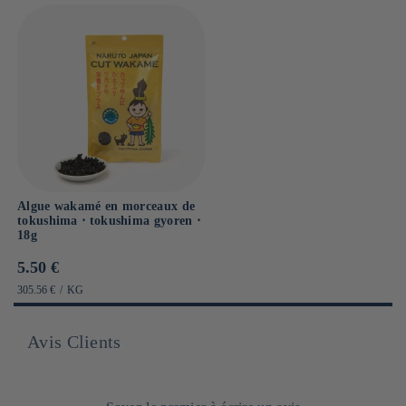
Algue wakamé en morceaux de
tokushima ⋅ tokushima gyoren ⋅
18g
Prix
5.50 €
habituel
PRIX
PAR
305.56 €
/
KG
UNITAIRE
Avis Clients