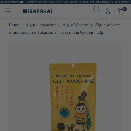
0 références
🚚
Livraison offerte dès 50€* en France & dès 90€ en Europe
🍙 Restaurants,
0
Home
Algues japonaises
Algue Wakamé
Algue wakamé
en morceaux de Tokushima ⋅ Tokushima Gyoren ⋅ 18g