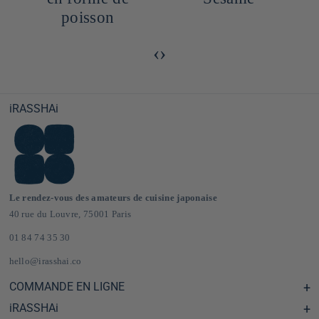
son
‹
›
iRASSHAi
Le rendez-vous des amateurs de cuisine japonaise
40 rue du Louvre, 75001 Paris
01 84 74 35 30
hello@irasshai.co
COMMANDE EN LIGNE
iRASSHAi
Centre d'aide & FAQ