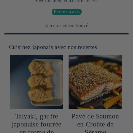
Soyez le premier à écrire un avis
Écrire un avis
Aucun élément trouvé
Cuisinez japonais avec nos recettes
 gaufre
Pavé de Saumon
Madeleine en
 fourrée
en Croûte de
coque de saku
me de
Sésame