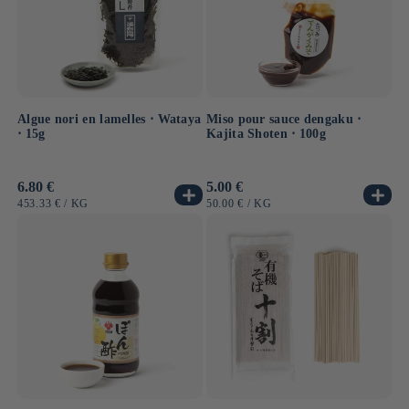
Algue nori en lamelles ⋅ Wataya
Miso pour sauce dengaku ⋅
⋅ 15g
Kajita Shoten ⋅ 100g
Prix
6.80 €
Prix
5.00 €
habituel
habituel
PRIX
PAR
PRIX
PAR
453.33 €
/
KG
50.00 €
/
KG
UNITAIRE
UNITAIRE