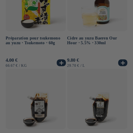
Préparation pour tsukemono
Cidre au yuzu Baeren Our
au yuzu ⋅ Tsukemoto ⋅ 60g
Hour ⋅ 5.5% ⋅ 330ml
Prix
4.00 €
Prix
9.80 €
habituel
habituel
PRIX
PAR
PRIX
PAR
66.67 €
/
KG
29.70 €
/
L
UNITAIRE
UNITAIRE