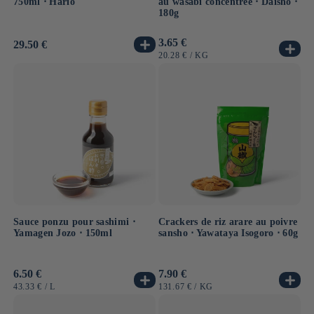
750ml ⋅ Hario
au wasabi concentrée ⋅ Daisho ⋅
180g
Prix
3.65 €
Prix
29.50 €
habituel
habituel
PRIX
PAR
20.28 €
/
KG
UNITAIRE
Sauce ponzu pour sashimi ⋅
Crackers de riz arare au poivre
Yamagen Jozo ⋅ 150ml
sansho ⋅ Yawataya Isogoro ⋅ 60g
Prix
6.50 €
Prix
7.90 €
habituel
habituel
PRIX
PAR
PRIX
PAR
43.33 €
/
L
131.67 €
/
KG
UNITAIRE
UNITAIRE