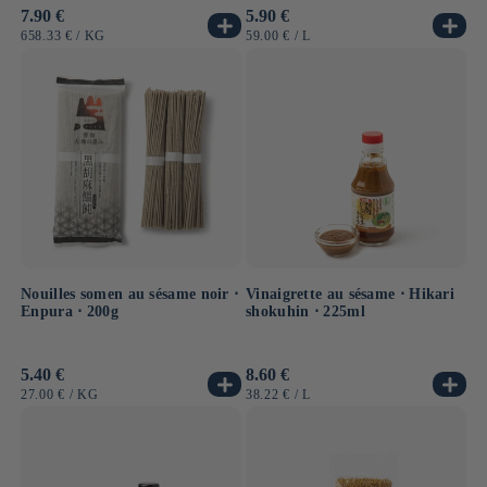
Prix
7.90 €
Prix
5.90 €
habituel
habituel
PRIX
PAR
PRIX
PAR
658.33 €
/
KG
59.00 €
/
L
UNITAIRE
UNITAIRE
Nouilles somen au sésame noir ⋅
Vinaigrette au sésame ⋅ Hikari
Enpura ⋅ 200g
shokuhin ⋅ 225ml
Prix
5.40 €
Prix
8.60 €
habituel
habituel
PRIX
PAR
PRIX
PAR
27.00 €
/
KG
38.22 €
/
L
UNITAIRE
UNITAIRE