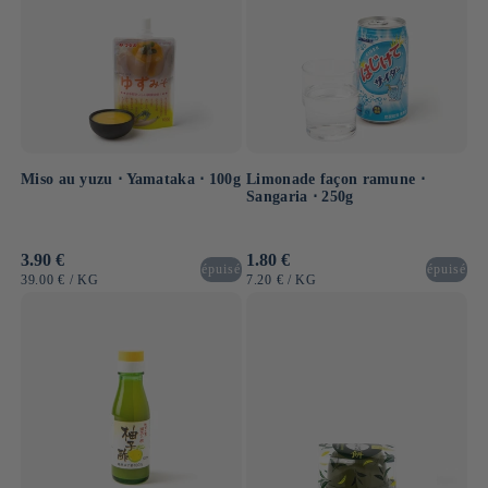
Miso au yuzu ⋅ Yamataka ⋅ 100g
Limonade façon ramune ⋅
Sangaria ⋅ 250g
Prix
3.90 €
Prix
1.80 €
épuisé
épuisé
habituel
habituel
PRIX
PAR
PRIX
PAR
39.00 €
/
KG
7.20 €
/
KG
UNITAIRE
UNITAIRE