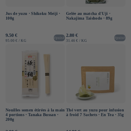
Jus de yuzu ⋅ Shikoku Meiji ⋅
Gelée au matcha d'Uji ⋅
100g
Nakajima Taishodo ⋅ 89g
Prix
9.50 €
Prix
2.80 €
épuisé
épuisé
habituel
habituel
PRIX
PAR
PRIX
PAR
95.00 €
/
KG
31.46 €
/
KG
UNITAIRE
UNITAIRE
Nouilles somen étirées à la main
Thé vert au yuzu pour infusion
4 portions ⋅ Tanaka Bussan ⋅
à froid 7 Sachets ⋅ En Tea ⋅ 35g
200g