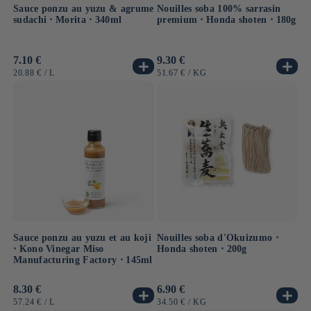
Sauce ponzu au yuzu & agrume
Nouilles soba 100% sarrasin
sudachi ⋅ Morita ⋅ 340ml
premium ⋅ Honda shoten ⋅ 180g
Prix
7.10 €
Prix
9.30 €
habituel
habituel
PRIX
PAR
PRIX
PAR
20.88 €
/
L
51.67 €
/
KG
UNITAIRE
UNITAIRE
Sauce ponzu au yuzu et au koji
Nouilles soba d'Okuizumo ⋅
⋅ Kono Vinegar Miso
Honda shoten ⋅ 200g
Manufacturing Factory ⋅ 145ml
Prix
8.30 €
Prix
6.90 €
habituel
habituel
PRIX
PAR
PRIX
PAR
57.24 €
/
L
34.50 €
/
KG