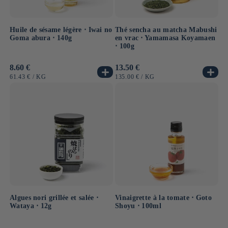
Huile de sésame légère ⋅ Iwai no
Thé sencha au matcha Mabushi
Goma abura ⋅ 140g
en vrac ⋅ Yamamasa Koyamaen
⋅ 100g
Prix
8.60 €
Prix
13.50 €
habituel
habituel
PRIX
PAR
PRIX
PAR
61.43 €
/
KG
135.00 €
/
KG
UNITAIRE
UNITAIRE
Algues nori grillée et salée ⋅
Vinaigrette à la tomate ⋅ Goto
Wataya ⋅ 12g
Shoyu ⋅ 100ml