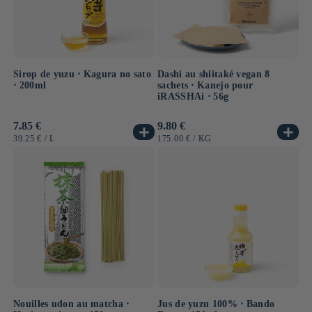
Sirop de yuzu ⋅ Kagura no sato
Dashi au shiitaké vegan 8
⋅ 200ml
sachets ⋅ Kanejo pour
iRASSHAi ⋅ 56g
Prix
7.85 €
Prix
9.80 €
habituel
habituel
PRIX
PAR
PRIX
PAR
39.25 €
/
L
175.00 €
/
KG
UNITAIRE
UNITAIRE
Nouilles udon au matcha ⋅
Jus de yuzu 100% ⋅ Bando