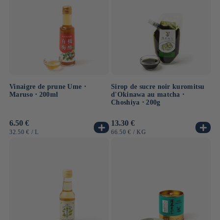
Vinaigre de prune Ume ⋅
Sirop de sucre noir kuromitsu
Maruso ⋅ 200ml
d'Okinawa au matcha ⋅
Choshiya ⋅ 200g
Prix
6.50 €
Prix
13.30 €
habituel
habituel
PRIX
PAR
PRIX
PAR
32.50 €
/
L
66.50 €
/
KG
UNITAIRE
UNITAIRE