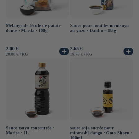
Mélange de fécule de patate
Sauce pour nouilles mentsuyu
douce ⋅ Maeda ⋅ 100g
au yuzu ⋅ Daisho ⋅ 185g
Prix
2.00 €
Prix
3.65 €
habituel
habituel
PRIX
PAR
PRIX
PAR
20.00 €
/
KG
19.73 €
/
KG
UNITAIRE
UNITAIRE
Sauce tsuyu concentrée ⋅
sauce soja sucrée pour
Morita ⋅ 1L
mitarashi dango ⋅ Goto Shoyu ⋅
100ml