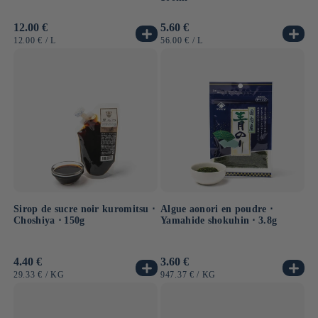
Prix
12.00 €
Prix
5.60 €
habituel
habituel
PRIX
PAR
PRIX
PAR
12.00 €
/
L
56.00 €
/
L
UNITAIRE
UNITAIRE
Sirop de sucre noir kuromitsu ⋅
Algue aonori en poudre ⋅
Choshiya ⋅ 150g
Yamahide shokuhin ⋅ 3.8g
Prix
4.40 €
Prix
3.60 €
habituel
habituel
PRIX
PAR
PRIX
PAR
29.33 €
/
KG
947.37 €
/
KG
UNITAIRE
UNITAIRE