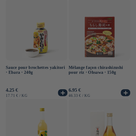
Sauce pour brochettes yakitori
Mélange façon chirashizushi
⋅ Ebara ⋅ 240g
pour riz ⋅ Ohsawa ⋅ 150g
Prix
4.25 €
Prix
6.95 €
habituel
habituel
PRIX
PAR
PRIX
PAR
17.71 €
/
KG
46.33 €
/
KG
UNITAIRE
UNITAIRE