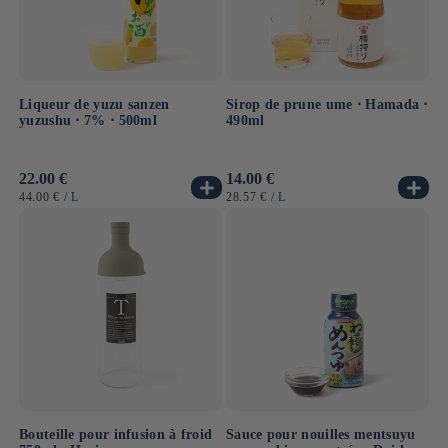
Liqueur de yuzu sanzen
Sirop de prune ume ⋅ Hamada ⋅
yuzushu ⋅ 7% ⋅ 500ml
490ml
Prix
22.00 €
Prix
14.00 €
habituel
habituel
PRIX
PAR
PRIX
PAR
44.00 €
/
L
28.57 €
/
L
UNITAIRE
UNITAIRE
Bouteille pour infusion à froid
Sauce pour nouilles mentsuyu