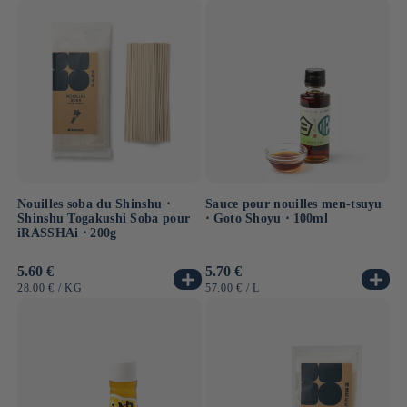
UNITAIRE
UNITAIRE
Nouilles soba du Shinshu ⋅
Sauce pour nouilles men-tsuyu
Shinshu Togakushi Soba pour
⋅ Goto Shoyu ⋅ 100ml
iRASSHAi ⋅ 200g
Prix
5.60 €
Prix
5.70 €
habituel
habituel
PRIX
PAR
PRIX
PAR
28.00 €
/
KG
57.00 €
/
L
UNITAIRE
UNITAIRE