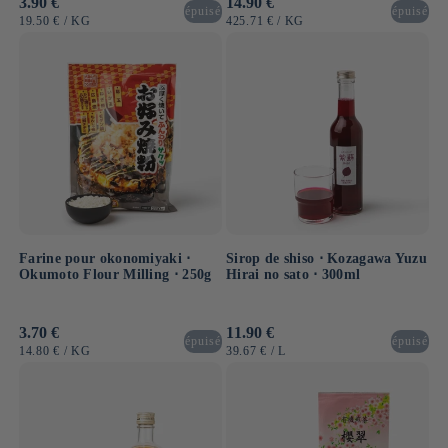
Prix
3.90 €
Prix
14.90 €
épuisé
épuisé
habituel
habituel
PRIX
PAR
PRIX
PAR
19.50 €
/
KG
425.71 €
/
KG
UNITAIRE
UNITAIRE
Farine pour okonomiyaki ⋅
Sirop de shiso ⋅ Kozagawa Yuzu
Okumoto Flour Milling ⋅ 250g
Hirai no sato ⋅ 300ml
Prix
3.70 €
Prix
11.90 €
épuisé
épuisé
habituel
habituel
PRIX
PAR
PRIX
PAR
14.80 €
/
KG
39.67 €
/
L
UNITAIRE
UNITAIRE