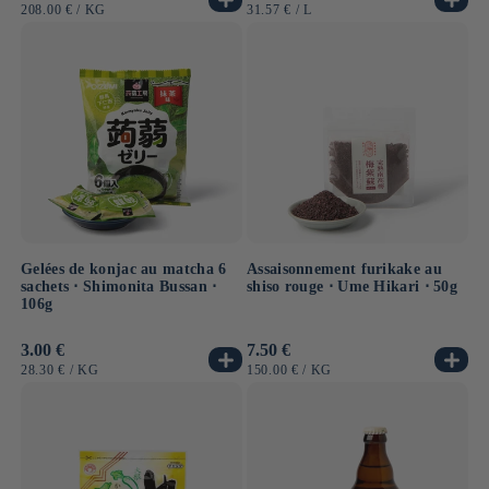
habituel
habituel
PRIX
PAR
PRIX
PAR
208.00 €
/
KG
31.57 €
/
L
UNITAIRE
UNITAIRE
Gelées de konjac au matcha 6
Assaisonnement furikake au
sachets ⋅ Shimonita Bussan ⋅
shiso rouge ⋅ Ume Hikari ⋅ 50g
106g
Prix
3.00 €
Prix
7.50 €
habituel
habituel
PRIX
PAR
PRIX
PAR
28.30 €
/
KG
150.00 €
/
KG
UNITAIRE
UNITAIRE