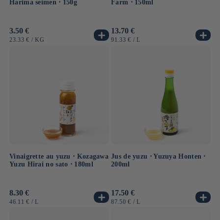
Harima seimen ⋅ 150g
Farm ⋅ 150ml
Prix
3.50 €
Prix
13.70 €
habituel
habituel
PRIX
PAR
PRIX
PAR
23.33 €
/
KG
91.33 €
/
L
UNITAIRE
UNITAIRE
Vinaigrette au yuzu ⋅ Kozagawa
Jus de yuzu ⋅ Yuzuya Honten ⋅
Yuzu Hirai no sato ⋅ 180ml
200ml
Prix
8.30 €
Prix
17.50 €
habituel
habituel
PRIX
PAR
PRIX
PAR
46.11 €
/
L
87.50 €
/
L
UNITAIRE
UNITAIRE