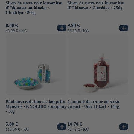
Sirop de sucre noir kuromitsu
Sirop de sucre noir kuromitsu
d'Okinawa au kinako ⋅
d'Okinawa ⋅ Choshiya ⋅ 250g
Choshiya ⋅ 200g
Prix
8.60 €
Prix
9.90 €
habituel
habituel
PRIX
PAR
PRIX
PAR
43.00 €
/
KG
39.60 €
/
KG
UNITAIRE
UNITAIRE
Bonbons traditionnels konpeito
Compoté de prune au shiso
Myosotis ⋅ KYOEIDO Company
yukari ⋅ Ume Hikari ⋅ 140g
⋅ 50g
Prix
5.80 €
Prix
10.70 €
habituel
habituel
PRIX
PAR
PRIX
PAR
116.00 €
/
KG
76.43 €
/
KG
UNITAIRE
UNITAIRE