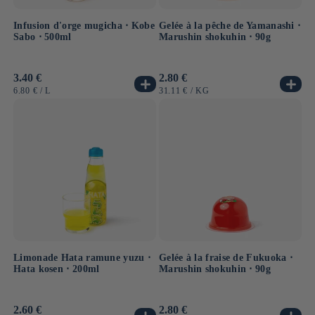
Infusion d'orge mugicha ⋅ Kobe
Gelée à la pêche de Yamanashi ⋅
Sabo ⋅ 500ml
Marushin shokuhin ⋅ 90g
Prix
3.40 €
Prix
2.80 €
habituel
habituel
PRIX
PAR
PRIX
PAR
6.80 €
/
L
31.11 €
/
KG
UNITAIRE
UNITAIRE
Limonade Hata ramune yuzu ⋅
Gelée à la fraise de Fukuoka ⋅
Hata kosen ⋅ 200ml
Marushin shokuhin ⋅ 90g
Prix
2.60 €
Prix
2.80 €