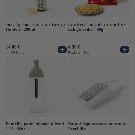
Jus d'agrume sudachi ⋅ Yuzuya
Crackers étoile de riz soufflé ⋅
Honten ⋅ 200ml
Echigo Seika ⋅ 80g
Prix
14.80 €
Prix
6.50 €
habituel
habituel
PRIX
PAR
PRIX
PAR
74.00 €
/
L
81.25 €
/
KG
UNITAIRE
UNITAIRE
Bouteille pour infusion à froid
Rape à légumes avec soucoupe ⋅
1.2L ⋅ Hario
Pearl life