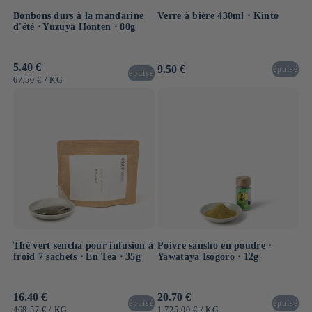
Bonbons durs à la mandarine
Verre à bière 430ml ⋅ Kinto
d'été ⋅ Yuzuya Honten ⋅ 80g
Prix
5.40 €
Prix
9.50 €
épuisé
épuisé
habituel
habituel
PRIX
PAR
67.50 €
/
KG
UNITAIRE
Thé vert sencha pour infusion à
Poivre sansho en poudre ⋅
froid 7 sachets ⋅ En Tea ⋅ 35g
Yawataya Isogoro ⋅ 12g
Prix
16.40 €
Prix
20.70 €
épuisé
épuisé
habituel
habituel
PRIX
PAR
PRIX
PAR
468.57 €
/
KG
1,725.00 €
/
KG