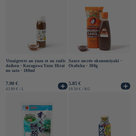
Vinaigrette au yuzu et au radis
Sauce sucrée okonomiyaki ⋅
daikon ⋅ Kozagawa Yuzu Hirai
Otafuku ⋅ 300g
no sato ⋅ 180ml
Prix
7.90 €
Prix
5.85 €
habituel
habituel
PRIX
PAR
PRIX
PAR
43.89 €
/
L
19.50 €
/
KG
UNITAIRE
UNITAIRE