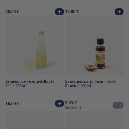
Prix
38.00 €
Prix
15.80 €
habituel
habituel
Liqueur de yuzu pétillante ⋅
Sauce ponzu au yuzu ⋅ Goto
6% ⋅ 250ml
Shoyu ⋅ 100ml
Prix
5.65 €
Prix
16.00 €
épuisé
habituel
habituel
PRIX
PAR
56.50 €
/
L
UNITAIRE