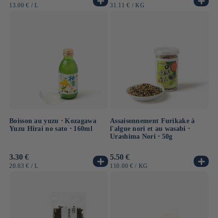
habituel
habituel
PRIX
PAR
PRIX
PAR
13.00 €
/
L
31.11 €
/
KG
UNITAIRE
UNITAIRE
Boisson au yuzu ⋅ Kozagawa
Assaisonnement Furikake à
Yuzu Hirai no sato ⋅ 160ml
l'algue nori et au wasabi ⋅
Urashima Nori ⋅ 50g
Prix
3.30 €
Prix
5.50 €
habituel
habituel
PRIX
PAR
PRIX
PAR
20.63 €
/
L
110.00 €
/
KG
UNITAIRE
UNITAIRE