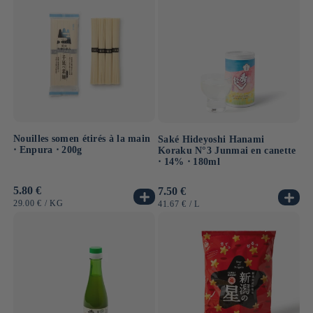
Nouilles somen étirés à la main
Saké Hideyoshi Hanami
⋅ Enpura ⋅ 200g
Koraku N°3 Junmai en canette
⋅ 14% ⋅ 180ml
Prix
5.80 €
Prix
7.50 €
habituel
habituel
PRIX
PAR
PRIX
PAR
29.00 €
/
KG
41.67 €
/
L
UNITAIRE
UNITAIRE