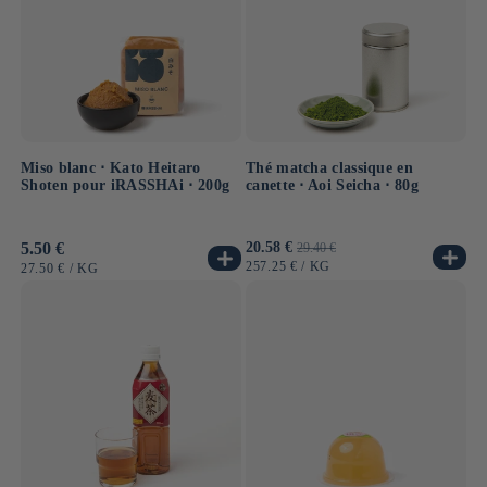
Thé matcha classique en
Miso blanc ⋅ Kato Heitaro
canette ⋅ Aoi Seicha ⋅ 80g
Shoten pour iRASSHAi ⋅ 200g
Prix
20.58 €
Prix
Prix
5.50 €
29.40 €
promotionnel
habituel
habituel
PRIX
PAR
257.25 €
/
KG
PRIX
PAR
27.50 €
/
KG
UNITAIRE
UNITAIRE