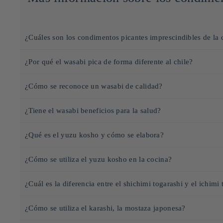
¿Cuáles son los condimentos picantes imprescindibles de la 
La cocina japonesa está repleta de condimentos picantes que aportan
¿Por qué el wasabi pica de forma diferente al chile?
Wasabi
(山葵): este emblemático condimento japonés, que suele pr
El
wasabi
y el
chile
provocan una sensación de picor muy diferent
Yuzu kosho
(柚子胡椒): mezcla de chile, ralladura de yuzu y sal, 
¿Cómo se reconoce un wasabi de calidad?
El
chile
contiene
capsaicina
, que estimula los receptores del calor
Shichimi togarashi
(七味唐辛子): una mezcla de siete especias, que
Un
wasabi
de calidad se distingue por varios criterios. En primer 
isotiocianatos
, compuestos volátiles que suben rápidamente a la n
¿Tiene el wasabi beneficios para la salud?
parrilladas y el arroz.
menudo se vende en forma de
pasta
o
polvo
. Un buen
wasabi fre
Sansho
(山椒): Esta pimienta japonesa, con un ligero efecto anes
Este picor fugaz es típico de los condimentos
japoneses
como la
p
El
wasabi
tiene numerosos
beneficios para la salud
gracias a sus 
Opte por un
wasabi ecológico
, cultivado en agua de manantial pur
¿Qué es el yuzu kosho y cómo se elabora?
Karashi
(辛子): Una mostaza japonesa muy picante, que se suele
antibacterianas
y pueden ayudar a limitar la proliferación de bact
de
wasabi auténtico
y pocos aditivos. Para un condimento auténti
Rayu
(ラー油): Un aceite de chile infusionado con sésamo, ajo y 
El yuzu kosho es un condimento japonés picante elaborado con chile
El
wasabi japonés
también es rico en
antioxidantes
, lo que ayuda
shichimi togarashi
¿Cómo se utiliza el yuzu kosho en la cocina?
.
verde, elaborado con chiles verdes y yuzu sin madurar, que ofrece 
enzimas digestivas. Algunos estudios sugieren que podría tener ef
El yuzu kosho es un condimento japonés picante que se utiliza en pe
Su elaboración se basa en una mezcla de ralladura finamente picada
¿Cuál es la diferencia entre el shichimi togarashi y el ichimi
a tu cocina:
especialmente los ramen, el arroz, el miso, las salsas de soja o los
Shichimi togarashi
: Se trata de una mezcla de siete especias, que
Salsas y aderezos
: Mézclalo con salsa de soja, mirin o vinagre p
¿Cómo se utiliza el karashi, la mostaza japonesa?
jengibre o consuelda. Este condimento es muy versátil y se utiliza 
Adobos
: añádelo a tus preparaciones a base de soja, aceite de s