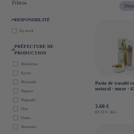
Filtros
:
Dispo
DISPONIBILITÉ
En stock
PRÉFECTURE DE
PRODUCTION
Hiroshima
Kyoto
Miyazaki
Pasta de wasabi r
natural ⋅ muso ⋅ 4
Nagano
Nagasaki
Precio
3.60 €
Oita
habitual
PRECIO
POR
83.72 €
/
KG
UNITARIO
Osaka
Shizuoka