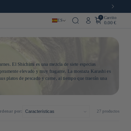
0
Carrito
ES
0.00 €
rnes. El Shichimi es una mezcla de siete especias
 ligeramente elevado y muy fragante. La mostaza Karashi es
s platos de pescado y carne, al tiempo que traerán una
rdenar por:
27 productos