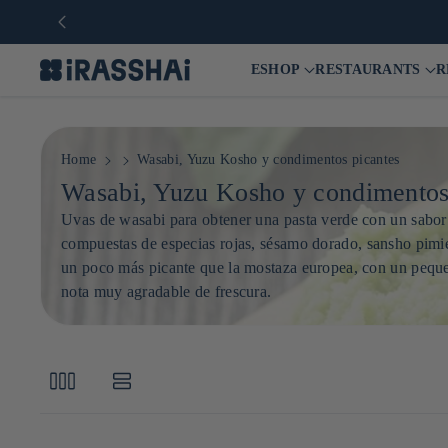
ESHOP
RESTAURANTS
R
Home
Wasabi, Yuzu Kosho y condimentos picantes
C
Wasabi, Yuzu Kosho y condimentos
o
Uvas de wasabi para obtener una pasta verde con un sabor 
compuestas de especias rojas, sésamo dorado, sansho pimien
l
un poco más picante que la mostaza europea, con un peque
e
nota muy agradable de frescura.
c
c
i
ó
n