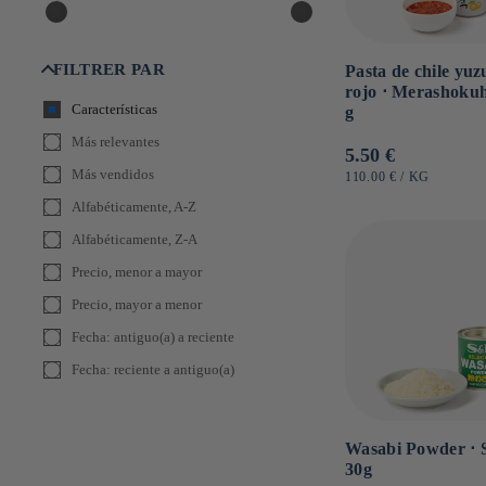
Yamato Foods
Yawataya Isogoro
FILTRER PAR
Pasta de chile yuz
rojo ⋅ Merashokuh
Características
g
Más relevantes
Precio
5.50 €
Más vendidos
habitual
PRECIO
POR
110.00 €
/
KG
UNITARIO
Alfabéticamente, A-Z
Alfabéticamente, Z-A
Precio, menor a mayor
Precio, mayor a menor
Fecha: antiguo(a) a reciente
Fecha: reciente a antiguo(a)
Wasabi Powder ⋅ 
30g