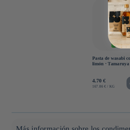
Pasta de wasabi c
limón ⋅ Tamaruya 
Precio
4.70 €
habitual
PRECIO
POR
167.86 €
/
KG
UNITARIO
Más información sobre los condimen