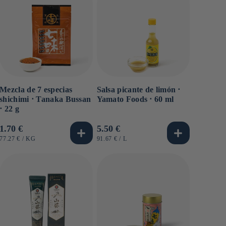
Mezcla de 7 especias
Salsa picante de limón ⋅
shichimi ⋅ Tanaka Bussan
Yamato Foods ⋅ 60 ml
⋅ 22 g
Precio
1.70 €
Precio
5.50 €
habitual
habitual
PRECIO
POR
PRECIO
POR
77.27 €
/
KG
91.67 €
/
L
UNITARIO
UNITARIO