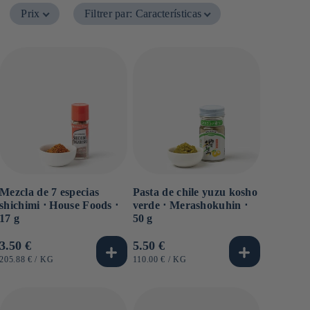
Prix
Filtrer par
:
Características
Mezcla de 7 especias
Pasta de chile yuzu kosho
shichimi ⋅ House Foods ⋅
verde ⋅ Merashokuhin ⋅
17 g
50 g
Precio
3.50 €
Precio
5.50 €
habitual
habitual
PRECIO
POR
PRECIO
POR
205.88 €
/
KG
110.00 €
/
KG
UNITARIO
UNITARIO