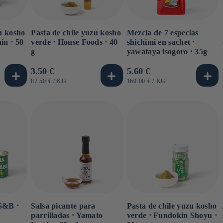
u kosho
Pasta de chile yuzu kosho
Mezcla de 7 especias
in ⋅ 50
verde ⋅ House Foods ⋅ 40
shichimi en sachet ⋅
g
yawataya isogoro ⋅ 35g
Precio
3.50 €
Precio
5.60 €
habitual
habitual
PRECIO
POR
PRECIO
POR
87.50 €
/
KG
160.00 €
/
KG
UNITARIO
UNITARIO
S&B ⋅
Salsa picante para
Pasta de chile yuzu kosho
parrilladas ⋅ Yamato
verde ⋅ Fundokin Shoyu ⋅