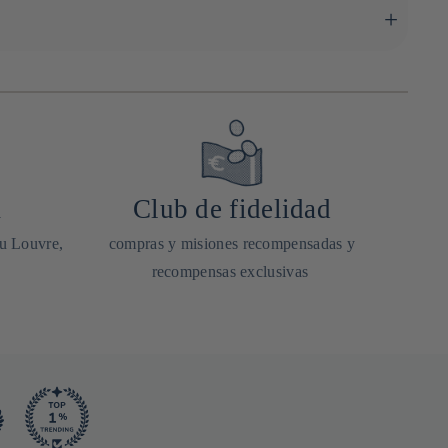
ás sencillo y un picante más intenso. Se utiliza a menudo como
ra. Se puede diluir con un poco de agua para ajustar su intensidad
ntraste entre el picante y el dulce. Por ejemplo, se puede
ncluso patatas fritas.
ces
japoneses también lo utilizan para combinar sabores dulces y
 sabroso.
 o verduras.
to) o para pescados a la parrilla, ya que añade un toque picante
nseguir un sabor más picante y original.
a
Club de fidelidad
te.
du Louvre,
compras y misiones recompensadas y
recompensas exclusivas