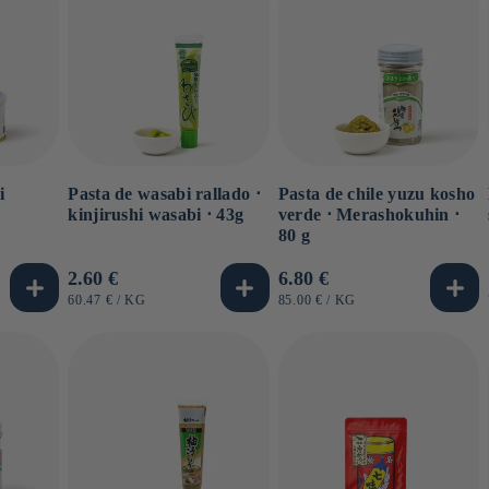
i
Pasta de wasabi rallado ⋅
Pasta de chile yuzu kosho
o
kinjirushi wasabi ⋅ 43g
verde ⋅ Merashokuhin ⋅
80 g
Precio
2.60 €
Precio
6.80 €
habitual
habitual
PRECIO
POR
PRECIO
POR
60.47 €
/
KG
85.00 €
/
KG
UNITARIO
UNITARIO