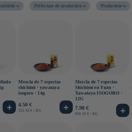
nibilité
Préfecture de production
Producteur
allado
Mezcla de 7 especias
Mezcla de 7 especias
3g
shichimi ⋅ yawataya
Shichimi en Yuzu ⋅
isogoro ⋅ 14g
Yawataya ISOGORO ⋅
12G
Precio
4.50 €
Precio
7.90 €
habitual
PRECIO
POR
321.43 €
/
KG
habitual
PRECIO
POR
658.33 €
/
KG
UNITARIO
UNITARIO