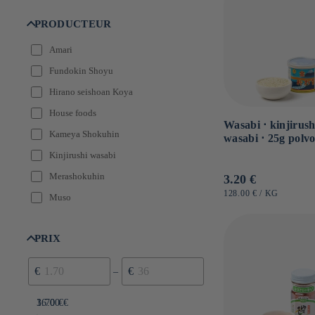
Wakayama
PRODUCTEUR
Yamanashi
Amari
Fundokin Shoyu
Hirano seishoan Koya
House foods
Wasabi ⋅ kinjirush
Kameya Shokuhin
wasabi ⋅ 25g polv
Kinjirushi wasabi
Merashokuhin
Precio
3.20 €
habitual
PRECIO
POR
128.00 €
/
KG
Muso
UNITARIO
Ohyama Foods
PRIX
S&B
Suridane
€
€
–
Tamaruya
1.70 €
36.00 €
Tanaka Bussan