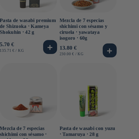
Pasta de wasabi premium
Mezcla de 7 especias
de Shizuoka ⋅ Kameya
shichimi con sésamo y
Shokuhin ⋅ 42 g
ciruela ⋅ yawataya
isogoro ⋅ 60g
Precio
5.70 €
Precio
13.80 €
habitual
PRECIO
POR
135.71 €
/
KG
habitual
PRECIO
POR
230.00 €
/
KG
UNITARIO
UNITARIO
Mezcla de 7 especias
Pasta de wasabi con yuzu
shichimi con sésamo ⋅
⋅ Tamaruya ⋅ 28 g