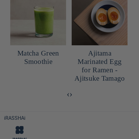
Matcha Green
Ajitama
Smoothie
Marinated Egg
for Ramen -
Ajitsuke Tamago
‹
›
iRASSHAi