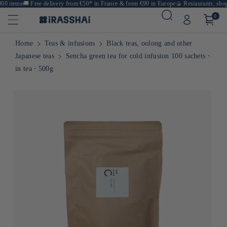
0 items
🚚
Free delivery from €50* in France & from €90 in Europe
🍙 Restaurants, shops
0
Home
Teas & infusions
Black teas, oolong and other
Japanese teas
Sencha green tea for cold infusion 100 sachets ⋅
in tea ⋅ 500g