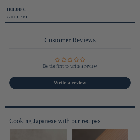
Prix
180.00 €
habituel
PRIX
PAR
360.00 €
/
KG
UNITAIRE
Customer Reviews
Be the first to write a review
Write a review
Cooking Japanese with our recipes