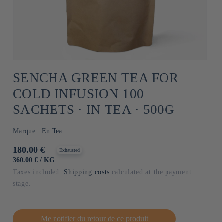
SENCHA GREEN TEA FOR
COLD INFUSION 100
SACHETS ⋅ IN TEA ⋅ 500G
Marque :
En Tea
Usual
180.00 €
Exhausted
price
UNIT
BY
360.00 €
/
KG
PRICE
Taxes included.
Shipping costs
calculated at the payment
stage.
Me notifier du retour de ce produit