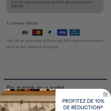
Connectez-vous pour profiter du programme
fidélité
Livraison offerte
Moyens
de
*dès 50€ en point relais en France dès 85€ à domicile en France à
paiement
partir de 90€ à domicile en Europe
Plus de détails sur ce produit
En savoir plus sur le producteur
PROFITEZ DE 10%
DE RÉDUCTION*
Instructions
​Fugane Seifun est un moulin japonais spécialisé dans la