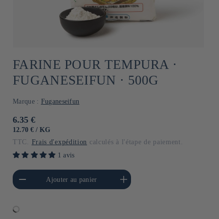
FARINE POUR TEMPURA ⋅
FUGANESEIFUN ⋅ 500G
Marque :
Fuganeseifun
Prix
6.35 €
habituel
PRIX
PAR
12.70 €
/
KG
UNITAIRE
TTC.
Frais d'expédition
calculés à l'étape de paiement.
1 avis
a quantité de Default
Augmenter la quantité de
Ajouter au panier
Title
Default Title