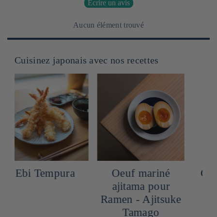
Écrire un avis
Aucun élément trouvé
Cuisinez japonais avec nos recettes
Oeuf mariné
Chashu de porc
ajitama pour
pour ramen
g
Ramen - Ajitsuke
Tamago