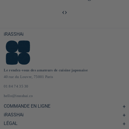
‹
›
iRASSHAi
Le rendez-vous des amateurs de cuisine japonaise
40 rue du Louvre, 75001 Paris
01 84 74 35 30
hello@irasshai.co
COMMANDE EN LIGNE
iRASSHAi
Centre d'aide & FAQ
Livraison et frais de port en France & Europe
LÉGAL
Les horaires du 40 rue du Louvre, Paris