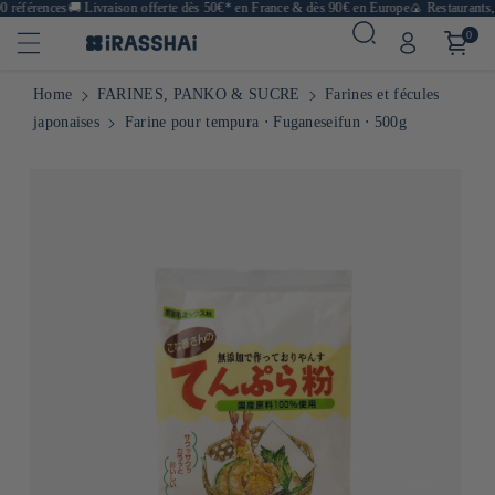
 références
🚚
Livraison offerte dès 50€* en France & dès 90€ en Europe
🍙 Restaurants, 
0
Home
FARINES, PANKO & SUCRE
Farines et fécules
japonaises
Farine pour tempura ⋅ Fuganeseifun ⋅ 500g