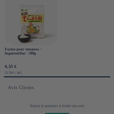
Farine pour tempura ⋅
fuganeseifun ⋅ 500g
Prix
6.35 €
habituel
PRIX
PAR
12.70 €
/
KG
UNITAIRE
Avis Clients
Soyez le premier à écrire un avis