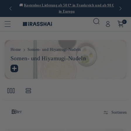
er 1.000
🚚
Kostenlose Lieferung ab 50 €* in Frankreich und ab 90 €
🍙
in Europa
0
Home
Somen- und Hiyamugi-Nudeln
K
Somen- und Hiyamugi-Nudeln
a
Fein, lang und weiß, werden die Menschen besonders im
t
Sommer in Salaten gegessen. Sie sind außerhalb Japans
e
wenig bekannt und sind sehr schnell und leicht
g
vorzubereiten.
o
r
i
Filter
Sortieren
e
: