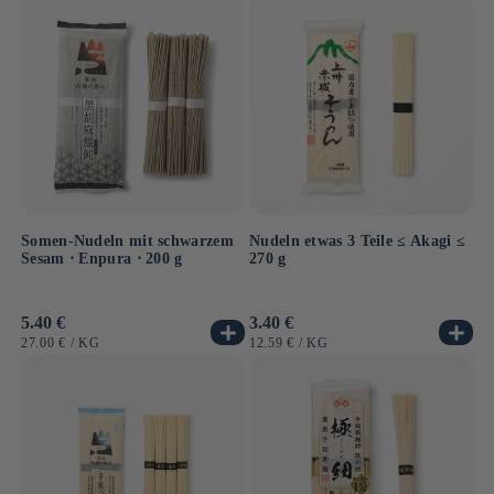
Somen-Nudeln mit schwarzem
Nudeln etwas 3 Teile ≤ Akagi ≤
Sesam ⋅ Enpura ⋅ 200 g
270 g
Normaler
5.40 €
Normaler
3.40 €
Preis
Preis
GRUNDPREIS
PRO
GRUNDPREIS
PRO
27.00 €
/
KG
12.59 €
/
KG