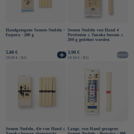
Handgezogene Somen-Nudeln ⋅
Somen Nudeln von Hand 4
Enpura ⋅ 200 g
Portionen ≤ Tanaka bussan ≤
200 g gedehnt wurden
Normaler
5.80 €
Normaler
3.90 €
épuisé
Preis
Preis
GRUNDPREIS
PRO
GRUNDPREIS
PRO
29.00 €
/
KG
19.50 €
/
KG
Somen Nudeln, die von Hand ≤
Lange, von Hand gezogene
Tanaka bussan abgestreckt
Somen-Nudeln ⋅ Ibonoito ⋅ 300