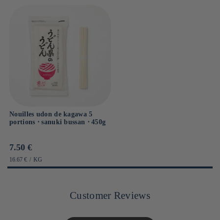
Nouilles udon de kagawa 5
portions ⋅ sanuki bussan ⋅ 450g
Prix
7.50 €
habituel
PRIX
PAR
16.67 €
/
KG
UNITAIRE
Customer Reviews