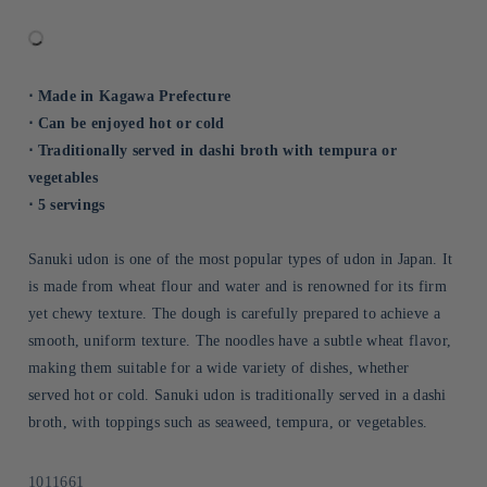
⋅ Made in Kagawa Prefecture
⋅ Can be enjoyed hot or cold
⋅ Traditionally served in dashi broth with tempura or
vegetables
⋅ 5 servings
Sanuki udon is one of the most popular types of udon in Japan. It
is made from wheat flour and water and is renowned for its firm
yet chewy texture. The dough is carefully prepared to achieve a
smooth, uniform texture. The noodles have a subtle wheat flavor,
making them suitable for a wide variety of dishes, whether
served hot or cold. Sanuki udon is traditionally served in a dashi
broth, with toppings such as seaweed, tempura, or vegetables.
Sku:
1011661