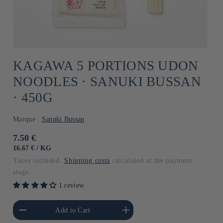
KAGAWA 5 PORTIONS UDON
NOODLES ⋅ SANUKI BUSSAN
⋅ 450G
Marque :
Sanuki Bussan
Usual
7.50 €
price
UNIT
BY
16.67 €
/
KG
PRICE
Taxes included.
Shipping costs
calculated at the payment
stage.
1 review
he amount of Default
Increase the amount of Default
Add to Cart
Title
Title