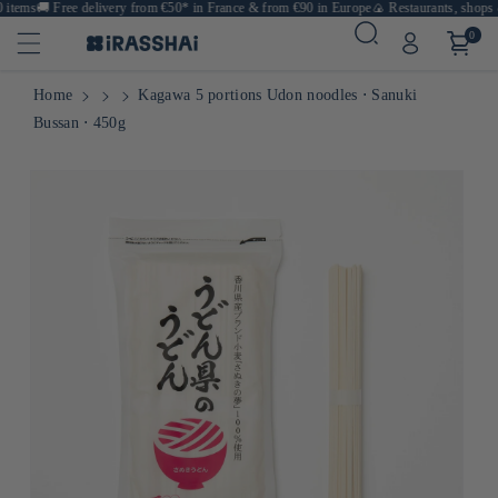
items
🚚
Free delivery from €50* in France & from €90 in Europe
🍙 Restaurants, shops & 
0
Home
Kagawa 5 portions Udon noodles ⋅ Sanuki
Bussan ⋅ 450g