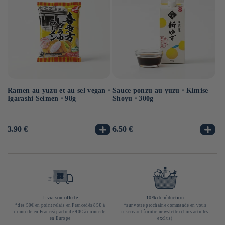
Ramen au yuzu et au sel vegan ⋅
Sauce ponzu au yuzu ⋅ Kimise
Ra
Igarashi Seimen ⋅ 98g
Shoyu ⋅ 300g
ve
Prix
3.90 €
Prix
6.50 €
Pr
3.
habituel
habituel
ha
Livraison offerte
10% de réduction
*dès 50€ en point relais en Francedès 85€ à
*sur votre prochaine commande en vous
domicile en Franceà partir de 90€ à domicile
inscrivant à notre newsletter (hors articles
en Europe
exclus)