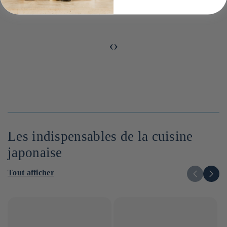
poisson ⋅ Futaba ⋅ 50g
‹
›
Les indispensables de la cuisine
japonaise
Tout afficher