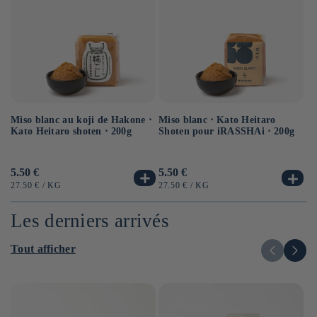
Miso blanc au koji de Hakone ⋅
Sa
Miso blanc ⋅ Kato Heitaro
Kato Heitaro shoten ⋅ 200g
⋅ 
Shoten pour iRASSHAi ⋅ 200g
Prix
5.50 €
Pr
6.
Prix
5.50 €
habituel
ha
habituel
PRIX
PAR
PR
PRIX
PAR
27.50 €
/
KG
12
27.50 €
/
KG
UNITAIRE
UN
UNITAIRE
Les derniers arrivés
Tout afficher