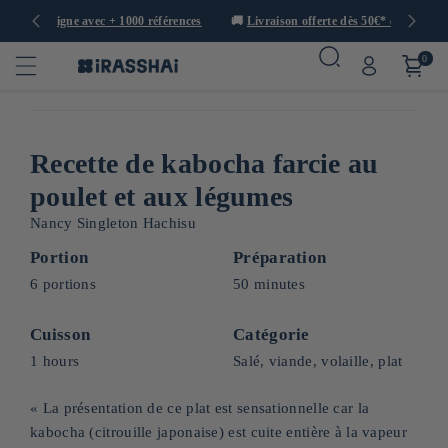
🛒 Épicerie japonaise en ligne avec + 1000 références
🚚
Livrai
0
Recette de kabocha farcie au
poulet et aux légumes
Nancy Singleton Hachisu
Portion
Préparation
6 portions
50 minutes
Cuisson
Catégorie
1 hours
Salé, viande, volaille, plat
« La présentation de ce plat est sensationnelle car la
kabocha (citrouille japonaise) est cuite entière à la vapeur