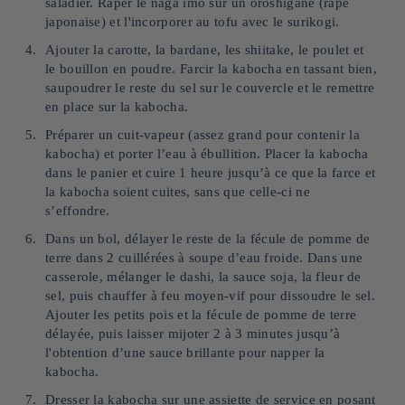
saladier. Râper le naga imo sur un oroshigane (râpe
japonaise) et l'incorporer au tofu avec le surikogi.
Ajouter la carotte, la bardane, les shiitake, le poulet et
le bouillon en poudre. Farcir la kabocha en tassant bien,
saupoudrer le reste du sel sur le couvercle et le remettre
en place sur la kabocha.
Préparer un cuit-vapeur (assez grand pour contenir la
kabocha) et porter l’eau à ébullition. Placer la kabocha
dans le panier et cuire 1 heure jusqu’à ce que la farce et
la kabocha soient cuites, sans que celle-ci ne
s’effondre.
Dans un bol, délayer le reste de la fécule de pomme de
terre dans 2 cuillérées à soupe d’eau froide. Dans une
casserole, mélanger le dashi, la sauce soja, la fleur de
sel, puis chauffer à feu moyen-vif pour dissoudre le sel.
Ajouter les petits pois et la fécule de pomme de terre
délayée, puis laisser mijoter 2 à 3 minutes jusqu’à
l'obtention d’une sauce brillante pour napper la
kabocha.
Dresser la kabocha sur une assiette de service en posant