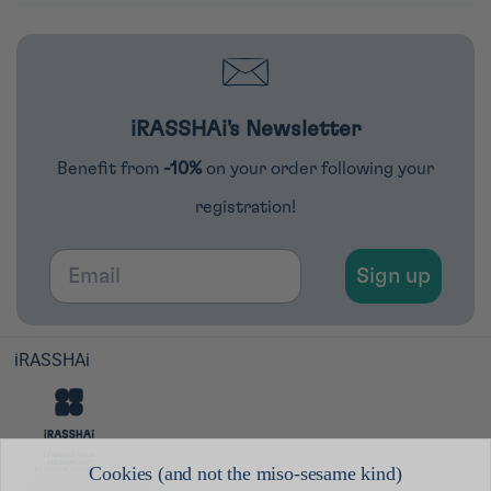
iRASSHAi's Newsletter
Benefit from
-10%
on your order following your
registration!
Email
Sign up
iRASSHAi