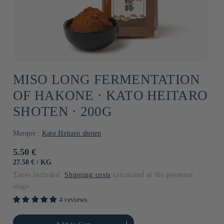
MISO LONG FERMENTATION
OF HAKONE ⋅ KATO HEITARO
SHOTEN ⋅ 200G
Marque :
Kato Heitaro shoten
Usual
5.50 €
price
UNIT
BY
27.50 €
/
KG
PRICE
Taxes included.
Shipping costs
calculated at the payment
stage.
4 reviews
he amount of Default
Increase the amount of Default