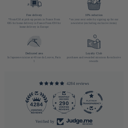
Free delivery
10% reduction
*From €50 at pick-up points in France From
*on your next order by signing up for our
€85 for home delivery in France From €90 for
newsletter (excluding exclusive items)
home delivery in Europe
Dedicated area
Loyalty Club
In Japanese cuisine at 40 rue du Louvre, Paris
purchases and rewarded missions & exclusive
1
rewards
4284 reviews
290
4284
Verified by