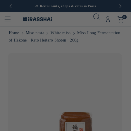
in Europe
🍙 Restaurants, shops & cafés in Paris
0
Home
Miso pasta
White miso
Miso Long Fermentation
of Hakone ⋅ Kato Heitaro Shoten ⋅ 200g