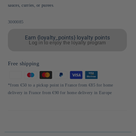
sauces, curries, or purees.
Sku:
3000085
Earn {loyalty_points} loyalty points
Log in to enjoy the loyalty program
Free shipping
Means
of
*from €50 to a pickup point in France from €85 for home
payment
delivery in France from €90 for home delivery in Europe