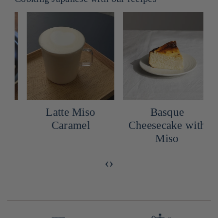
d
Latte Miso
Basque
Caramel
Cheesecake with
Miso
‹
›