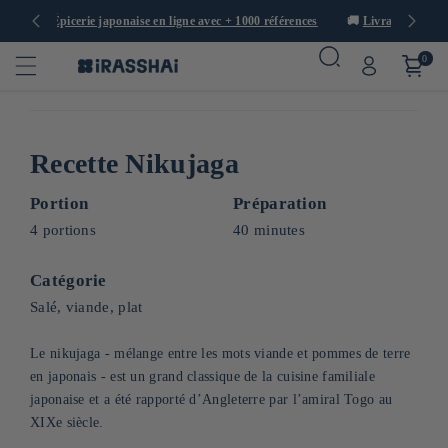
🛒 Épicerie japonaise en ligne avec + 1000 références
🚚
Livrai
0
Recette Nikujaga
Portion
Préparation
4 portions
40 minutes
Catégorie
Salé, viande, plat
Le nikujaga - mélange entre les mots viande et pommes de terre
en japonais - est un grand classique de la cuisine familiale
japonaise et a été rapporté d’Angleterre par l’amiral Togo au
XIXe siècle.