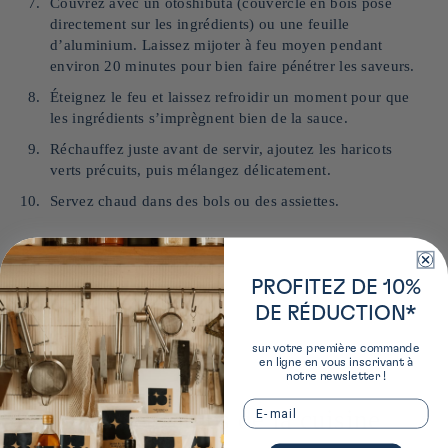
Couvrez avec un otoshibuta (couvercle en bois posé
directement sur les ingrédients) ou une feuille
d’aluminium. Laissez mijoter à feu moyen pendant
environ 20 minutes pour bien faire pénétrer les saveurs.
Éteignez le feu et laissez refroidir un moment pour que
les ingrédients s’imprègnent bien de la sauce.
Réchauffez juste avant de servir, ajoutez les haricots
verts précuits, puis mélangez délicatement.
Servez chaud dans des bols ou des assiettes.
PROFITEZ DE 10%
DE RÉDUCTION*
sur votre première commande
en ligne en vous inscrivant à
notre newsletter !
Email
Les indispensables de la cuisine