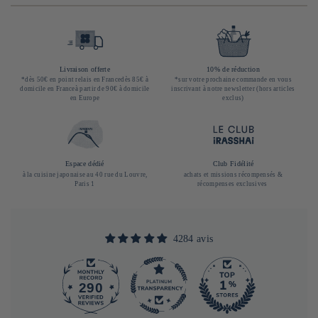
Livraison offerte
10% de réduction
*dès 50€ en point relais en Francedès 85€ à
*sur votre prochaine commande en vous
domicile en Franceà partir de 90€ à domicile
inscrivant à notre newsletter (hors articles
en Europe
exclus)
Espace dédié
Club Fidélité
à la cuisine japonaise au 40 rue du Louvre,
achats et missions récompensés &
Paris 1
récompenses exclusives
4284 avis
290
4284