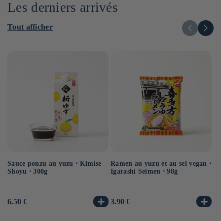
Les derniers arrivés
Tout afficher
Sauce ponzu au yuzu ⋅ Kimise
Ramen au yuzu et au sel vegan ⋅
Ra
Shoyu ⋅ 300g
Igarashi Seimen ⋅ 98g
ve
Prix
6.50 €
Prix
3.90 €
Pr
3.
habituel
habituel
ha