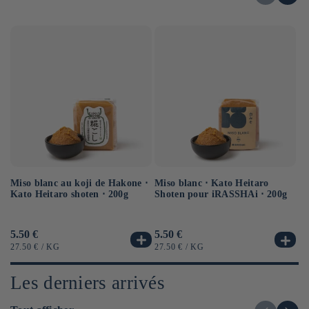
Miso blanc au koji de Hakone ⋅
Sa
Miso blanc ⋅ Kato Heitaro
Kato Heitaro shoten ⋅ 200g
⋅ 
Shoten pour iRASSHAi ⋅ 200g
Prix
5.50 €
Pr
6.
Prix
5.50 €
habituel
ha
habituel
PRIX
PAR
PR
PRIX
PAR
27.50 €
/
KG
12
27.50 €
/
KG
UNITAIRE
UN
UNITAIRE
Les derniers arrivés