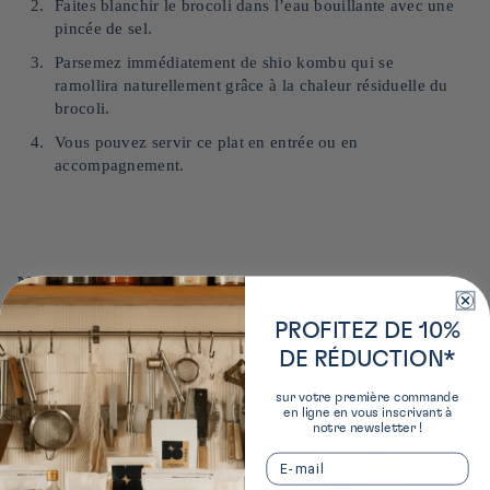
Faites blanchir le brocoli dans l’eau bouillante avec une
pincée de sel.
Parsemez immédiatement de shio kombu qui se
ramollira naturellement grâce à la chaleur résiduelle du
brocoli.
Vous pouvez servir ce plat en entrée ou en
accompagnement.
Nos recommandations pour cette recette :
PROFITEZ DE 10%
DE RÉDUCTION*
sur votre première commande
en ligne en vous inscrivant à
notre newsletter !
Email