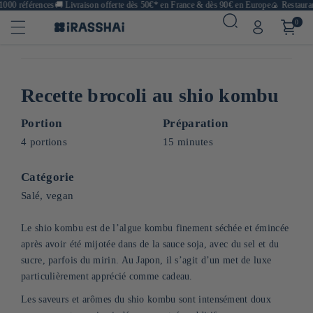
000 références
🚚
Livraison offerte dès 50€* en France & dès 90€ en Europe
🍙 Restaurant
0
Recette brocoli au shio kombu
Portion
Préparation
4 portions
15 minutes
Catégorie
Salé, vegan
Le shio kombu est de l’algue kombu finement séchée et émincée
après avoir été mijotée dans de la sauce soja, avec du sel et du
sucre, parfois du mirin. Au Japon, il s’agit d’un met de luxe
particulièrement apprécié comme cadeau.
Les saveurs et arômes du shio kombu sont intensément doux