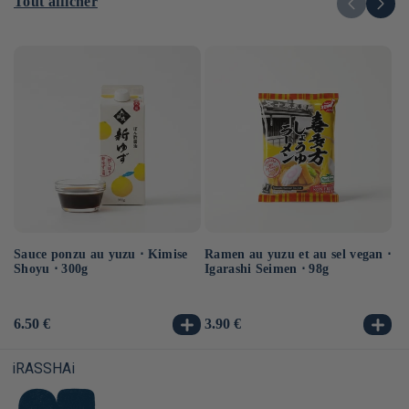
Tout afficher
Sauce ponzu au yuzu ⋅ Kimise
Ramen au yuzu et au sel vegan ⋅
Ra
Shoyu ⋅ 300g
Igarashi Seimen ⋅ 98g
ve
Prix
6.50 €
Prix
3.90 €
Pr
3.
habituel
habituel
ha
iRASSHAi