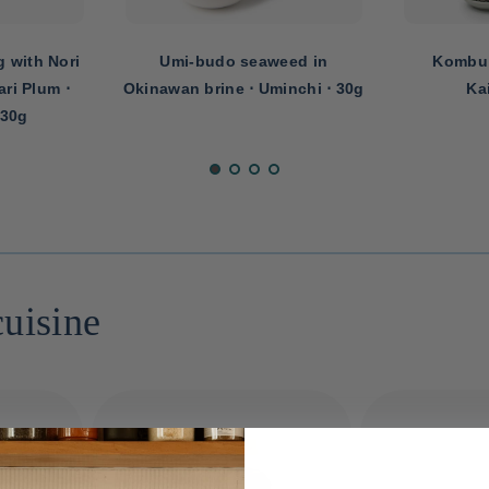
eed in
Kombu seaweed ⋅ Okui
Grilled and
inchi ⋅ 30g
Kaiseido ⋅ 30g
wa
cuisine