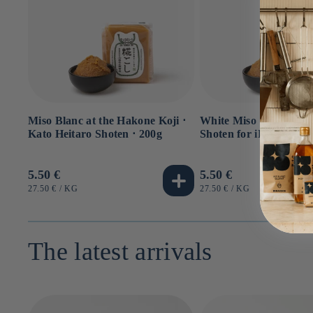
Miso Blanc at the Hakone Koji ⋅
White Miso ⋅ Kato Hei
Kato Heitaro Shoten ⋅ 200g
Shoten for iRASSHAi 
Usual
5.50 €
Usual
5.50 €
price
price
UNIT
BY
UNIT
BY
27.50 €
/
KG
27.50 €
/
KG
PRICE
PRICE
The latest arrivals