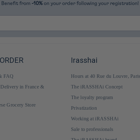
Benefit from
-10%
on your order following your registration!
 ORDER
Irasshai
 & FAQ
Hours at 40 Rue du Louvre, Pari
 Delivery in France &
The iRASSHAi Concept
The loyalty program
ese Grocery Store
Privatization
Working at iRASSHAi
Sale to professionals
The iRASSHAi brand