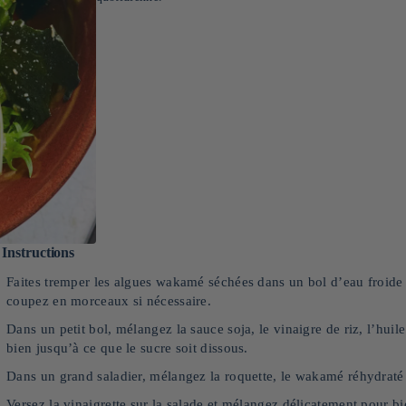
Instructions
Faites tremper les algues wakamé séchées dans un bol d’eau froide
coupez en morceaux si nécessaire.
Dans un petit bol, mélangez la sauce soja, le vinaigre de riz, l’hui
bien jusqu’à ce que le sucre soit dissous.
Dans un grand saladier, mélangez la roquette, le wakamé réhydraté e
Versez la vinaigrette sur la salade et mélangez délicatement pour bi