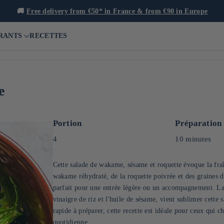
🚚
Free delivery from €50* in France & from €90 in Europe
RANTS
RECETTES
e
Portion
Préparation
4
10 minutes
Cette salade de wakame, sésame et roquette évoque la fraîc
wakame réhydraté, de la roquette poivrée et des graines de
parfait pour une entrée légère ou un accompagnement. La v
vinaigre de riz et l'huile de sésame, vient sublimer cette 
rapide à préparer, cette recette est idéale pour ceux qui c
quotidienne.