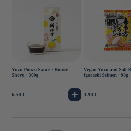
Yuzu Ponzu Sauce ⋅ Kimise
Vegan Yuzu and Salt 
Shoyu ⋅ 300g
Igarashi Seimen ⋅ 98g
Usual
6.50 €
Usual
3.90 €
price
price