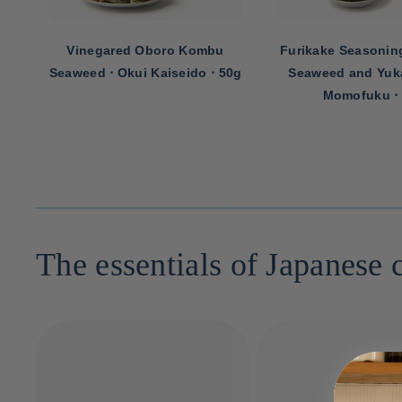
Furikake Seasoning with Nori
Umi-budo seaw
0g
Seaweed and Yukari Plum ⋅
Okinawan brine ⋅ Um
Momofuku ⋅ 30g
The essentials of Japanese 