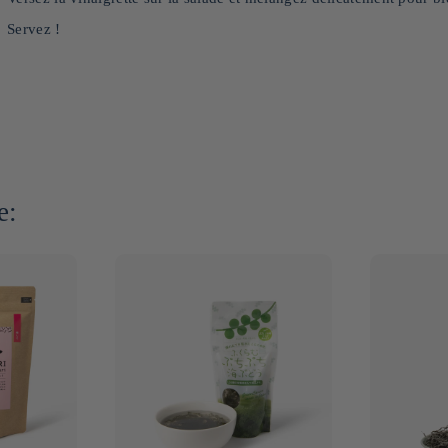
Servez !
e: