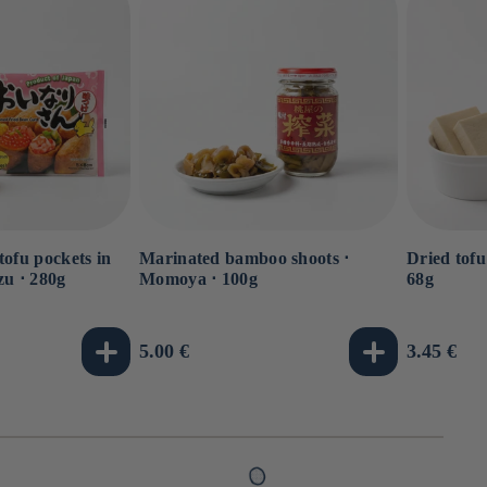
tofu pockets in
Marinated bamboo shoots ⋅
Dried tofu
zu ⋅ 280g
Momoya ⋅ 100g
68g
Usual
5.00 €
Usual
3.45 €
price
price