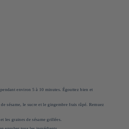
 pendant environ 5 à 10 minutes. Égouttez bien et
le de sésame, le sucre et le gingembre frais râpé. Remuez
t les graines de sésame grillées.
en enrober tous les ingrédients.