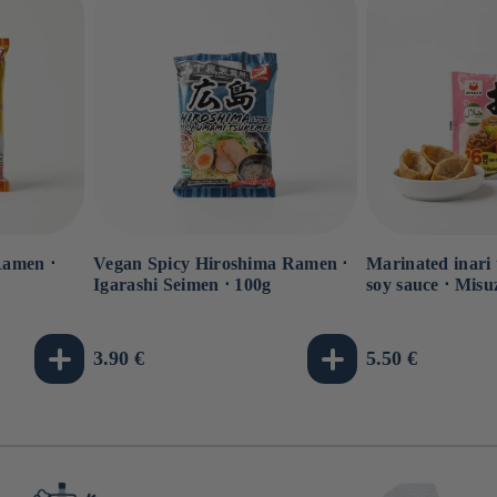
Ramen ⋅
Vegan Spicy Hiroshima Ramen ⋅
Marinated inari 
Igarashi Seimen ⋅ 100g
soy sauce ⋅ Misu
Usual
3.90 €
Usual
5.50 €
price
price