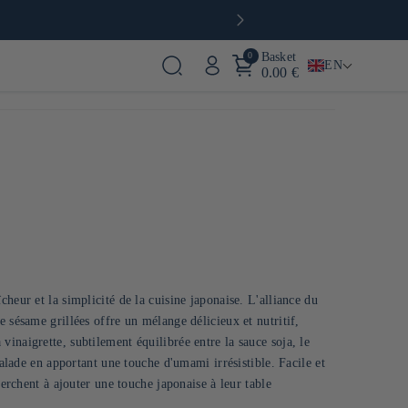
0
Basket
EN
0.00 €
heur et la simplicité de la cuisine japonaise. L'alliance du
 sésame grillées offre un mélange délicieux et nutritif,
inaigrette, subtilement équilibrée entre la sauce soja, le
salade en apportant une touche d'umami irrésistible. Facile et
herchent à ajouter une touche japonaise à leur table