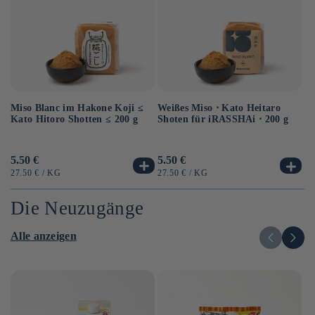
Miso Blanc im Hakone Koji ≤
Au
Weißes Miso ⋅ Kato Heitaro
Kato Hitoro Shotten ≤ 200 g
So
Shoten für iRASSHAi ⋅ 200 g
Sh
Normaler
5.50 €
No
6.
Normaler
5.50 €
Preis
Pr
Preis
GRUNDPREIS
PRO
G
GRUNDPREIS
PRO
27.50 €
/
KG
12
27.50 €
/
KG
Die Neuzugänge
Alle anzeigen