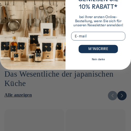
10% RABATT*
bei Ihrer ersten Online-
‹
›
Bestellung, wenn Sie sich für
unseren Newsletter anmelden!
Email
M’INSCRIRE
Nein danke
Das Wesentliche der japanischen
Küche
Alle anzeigen