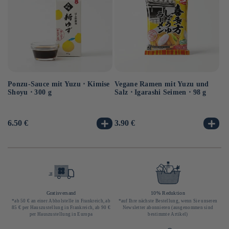
Ponzu-Sauce mit Yuzu ⋅ Kimise
Vegane Ramen mit Yuzu und
Ve
Shoyu ⋅ 300 g
Salz ⋅ Igarashi Seimen ⋅ 98 g
Hi
10
Normaler
6.50 €
Normaler
3.90 €
No
3.
Preis
Preis
Pr
Gratisversand
10% Reduktion
*ab 50 € an einer Abholstelle in Frankreich, ab
*auf Ihre nächste Bestellung, wenn Sie unseren
85 € per Hauszustellung in Frankreich, ab 90 €
Newsletter abonnieren (ausgenommen sind
per Hauszustellung in Europa
bestimmte Artikel)