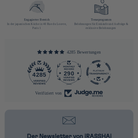
Engagierter Bereich
Treueprogramm
In der japanischen Küche in 40 Rue du Louvre,
Belohnungen für Einkäufe und Aufträge &
Paris 1
exklusive Belohnungen
4285 Bewertungen
290
4285
Verifiziert von
Der Newsletter von iRASSHAi