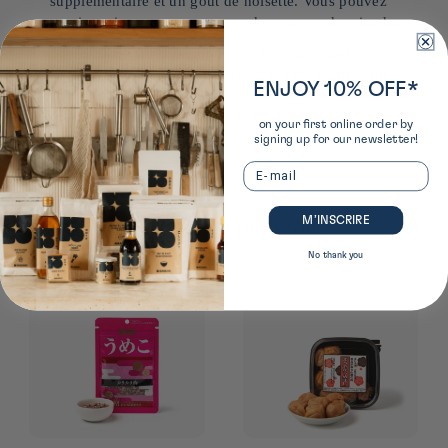
supplémentaire et un goût de noisette. Vous pouvez
aussi assaisonner avec un peu de yuzu ou de sriracha.
Servez avec des tsukemono (pickles japonais) pour
apporter une note croquante et acidulée, équilibrant
ENJOY 10% OFF*
parfaitement la douceur du riz et la chaleur du thé. Un
délicieux repas réconfortant et rapide !
on your first online order by
signing up for our newsletter!
Email
M’INSCRIRE
Our recommendations for this recipe:
No thank you