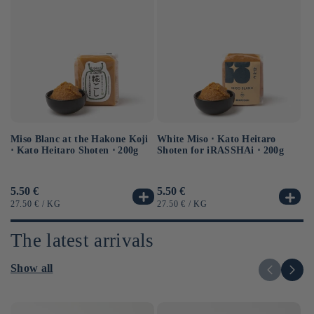
Miso Blanc at the Hakone Koji
Ba
White Miso ⋅ Kato Heitaro
⋅ Kato Heitaro Shoten ⋅ 200g
as
Shoten for iRASSHAi ⋅ 200g
Usual
5.50 €
Us
6.
Usual
5.50 €
price
pr
price
UNIT
BY
UN
UNIT
BY
27.50 €
/
KG
12
27.50 €
/
KG
PRICE
PR
PRICE
The latest arrivals
Show all