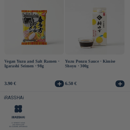
Vegan Yuzu and Salt Ramen ⋅
Yuzu Ponzu Sauce ⋅ Kimise
Ve
Igarashi Seimen ⋅ 98g
Shoyu ⋅ 300g
⋅ 
Usual
3.90 €
Usual
6.50 €
Us
3.
price
price
pr
iRASSHAi