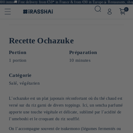
0 items
🚚
Free delivery from €50* in France & from €90 in Europe
🍙 Restaurants, shops
0
Recette Ochazuke
Portion
Préparation
1 portion
10 minutes
Catégorie
Salé, végétarien
L’ochazuke est un plat japonais réconfortant où du thé chaud est
versé sur du riz garni de divers toppings. Ici, un sencha parfumé
apporte une touche végétale et délicate, sublimé par l’acidité de
l’umeboshi et le croquant du riz soufflé.
On l’accompagne souvent de tsukemono (légumes fermentés ou