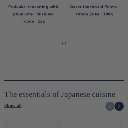
Sweet Umeboshi Plums ⋅
Furikake Seasoning with
Otone Zuke ⋅ 100g
Nori Seaweed and Yukari
Plum ⋅ Momofuku ⋅ 30g
‹
›
The essentials of Japanese cuisine
Show all