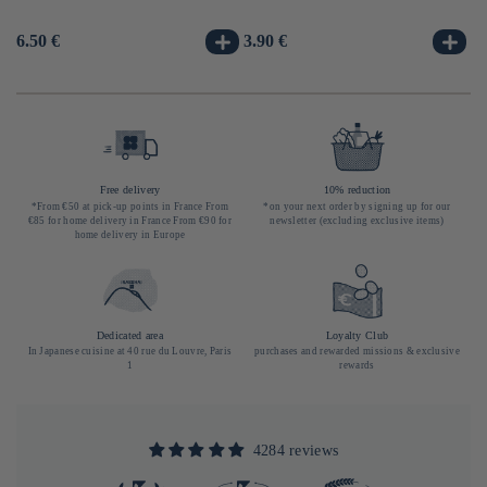
Usual
6.50 €
Usual
3.90 €
Us
3.
price
price
pr
Free delivery
10% reduction
*From €50 at pick-up points in France From
*on your next order by signing up for our
€85 for home delivery in France From €90 for
newsletter (excluding exclusive items)
home delivery in Europe
Dedicated area
Loyalty Club
In Japanese cuisine at 40 rue du Louvre, Paris
purchases and rewarded missions & exclusive
1
rewards
4284 reviews