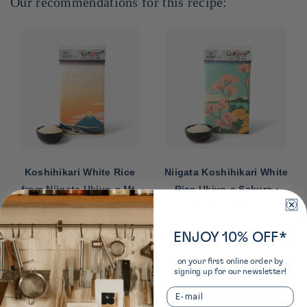
Our recommendations for this recipe:
Koshihikari White Rice
Niigata Koshihikari White
from Niigata Ukiyo-e Mt.
Rice Ukiyo-e Sakura ⋅
Fuji ⋅ Kuriya ⋅ 150g
Kuriya ⋅ 150g
‹
›
ENJOY 10% OFF*
on your first online order by
signing up for our newsletter!
Email