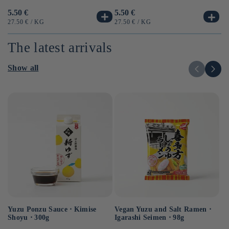
Usual
5.50 €
Us
6.
Usual
5.50 €
price
pr
price
UNIT
BY
UN
UNIT
BY
27.50 €
/
KG
12
27.50 €
/
KG
PRICE
PR
PRICE
The latest arrivals
Show all
Yuzu Ponzu Sauce ⋅ Kimise
Vegan Yuzu and Salt Ramen ⋅
Ve
Shoyu ⋅ 300g
Igarashi Seimen ⋅ 98g
⋅ 