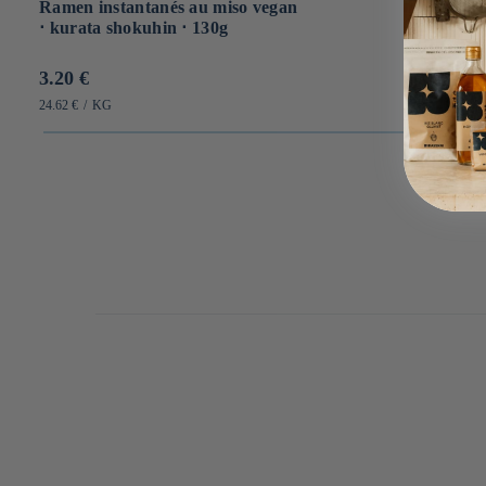
Ramen instantanés au miso vegan
⋅ kurata shokuhin ⋅ 130g
Prix
3.20 €
habituel
PRIX
PAR
24.62 €
/
KG
UNITAIRE