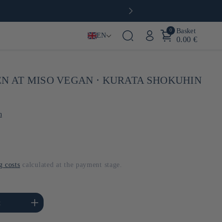
0
Basket
EN
0.00 €
N AT MISO VEGAN ⋅ KURATA SHOKUHIN
n
g costs
calculated at the payment stage.
se the amount of Default
t
Title