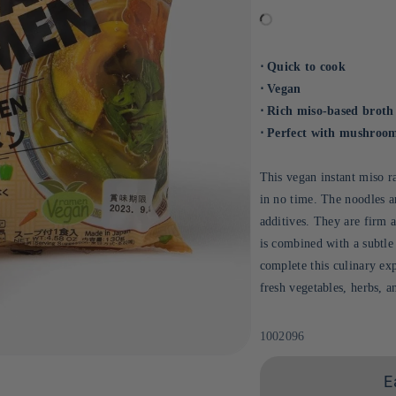
⋅ Quick to cook
⋅ Vegan
⋅ Rich miso-based broth
⋅ Perfect with mushrooms
This vegan instant miso ra
in no time. The noodles ar
additives. They are firm a
is combined with a subtle
complete this culinary e
fresh vegetables, herbs, an
Sku:
1002096
E