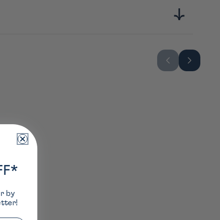
FF*
er by
tter!