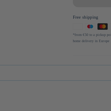
Free shipping
Means
of
*from €50 to a pickup po
payment
home delivery in Europe