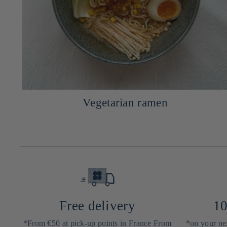
Vegetarian ramen
Free delivery
10
*From €50 at pick-up points in France From
*on your nex