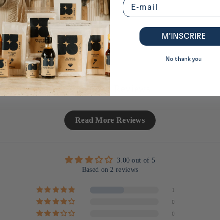
Email
M’INSCRIRE
No thank you
Customer Reviews
Read More Reviews
3.00 out of 5
Based on 2 reviews
1
0
0