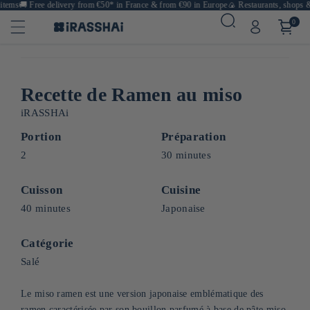
ems
🚚
Free delivery from €50* in France & from €90 in Europe
🍙 Restaurants, shops & ca
0
Recette de Ramen au miso
iRASSHAi
Portion
Préparation
2
30 minutes
Cuisson
Cuisine
40 minutes
Japonaise
Catégorie
Salé
Le miso ramen est une version japonaise emblématique des
ramen caractérisée par son bouillon parfumé à base de pâte miso.