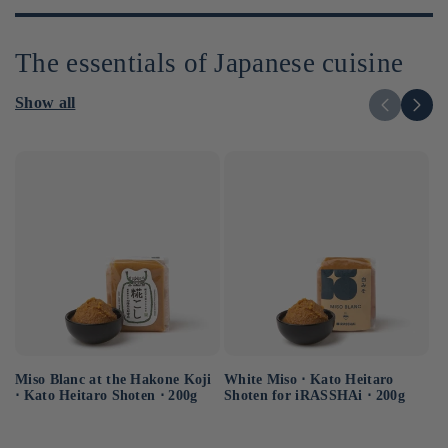
The essentials of Japanese cuisine
Show all
Miso Blanc at the Hakone Koji
Ba
White Miso ⋅ Kato Heitaro
⋅ Kato Heitaro Shoten ⋅ 200g
as
Shoten for iRASSHAi ⋅ 200g