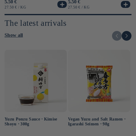
Usual
5.50 €
Us
6.
Usual
5.50 €
price
pr
price
UNIT
BY
UN
UNIT
BY
27.50 €
/
KG
12
27.50 €
/
KG
PRICE
PR
PRICE
The latest arrivals
Show all
Yuzu Ponzu Sauce ⋅ Kimise
Vegan Yuzu and Salt Ramen ⋅
Ma
Shoyu ⋅ 300g
Igarashi Seimen ⋅ 98g
so