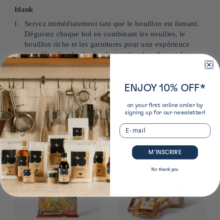
blank
Servez immédiatement tant que le bouillon est fumant.
Dégustez chaque bol en combinant les nouilles, le
bouillon riche et les garnitures pour une expérience
complète. Le chashu fondant et l’œuf mollet rendent ce
ramen particulièrement gourmand.
ENJOY 10% OFF*
on your first online order by
signing up for our newsletter!
Our recommendations for this recipe:
Email
M’INSCRIRE
No thank you