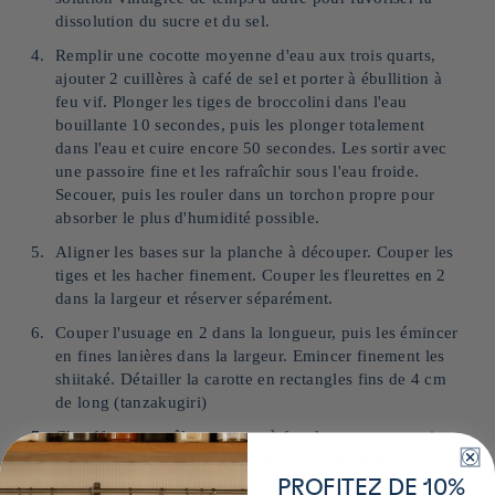
dissolution du sucre et du sel.
Remplir une cocotte moyenne d'eau aux trois quarts,
ajouter 2 cuillères à café de sel et porter à ébullition à
feu vif. Plonger les tiges de broccolini dans l'eau
bouillante 10 secondes, puis les plonger totalement
dans l'eau et cuire encore 50 secondes. Les sortir avec
une passoire fine et les rafraîchir sous l'eau froide.
Secouer, puis les rouler dans un torchon propre pour
absorber le plus d'humidité possible.
Aligner les bases sur la planche à découper. Couper les
tiges et les hacher finement. Couper les fleurettes en 2
dans la largeur et réserver séparément.
Couper l'usuage en 2 dans la longueur, puis les émincer
en fines lanières dans la largeur. Emincer finement les
shiitaké. Détailler la carotte en rectangles fins de 4 cm
de long (tanzakugiri)
Chauffer une poêle moyenne à feu doux-moyen, puis
verser l'huile. Y faire revenir l'usuage, les shiitaké et la
carotte, puis remuer une fois à l'aide d'une spatule en
PROFITEZ DE 10%