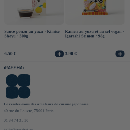
Sauce ponzu au yuzu ⋅ Kimise
Ramen au yuzu et au sel vegan ⋅
Ra
Shoyu ⋅ 300g
Igarashi Seimen ⋅ 98g
ve
Prix
6.50 €
Prix
3.90 €
Pr
3.
habituel
habituel
ha
iRASSHAi
Le rendez-vous des amateurs de cuisine japonaise
40 rue du Louvre, 75001 Paris
01 84 74 35 30
hello@irasshai.co