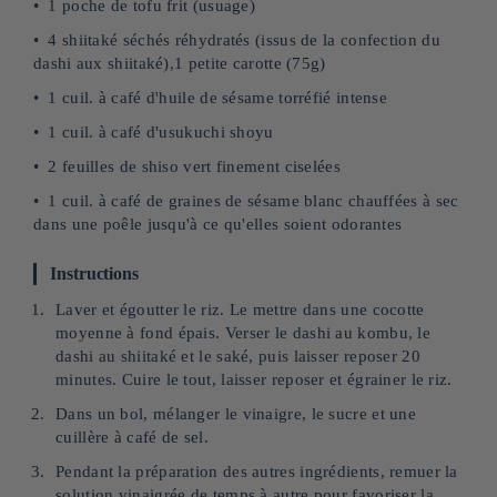
1 poche de tofu frit (usuage)
4 shiitaké séchés réhydratés (issus de la confection du
dashi aux shiitaké),1 petite carotte (75g)
1 cuil. à café d'huile de sésame torréfié intense
1 cuil. à café d'usukuchi shoyu
2 feuilles de shiso vert finement ciselées
1 cuil. à café de graines de sésame blanc chauffées à sec
dans une poêle jusqu'à ce qu'elles soient odorantes
Instructions
Laver et égoutter le riz. Le mettre dans une cocotte
moyenne à fond épais. Verser le dashi au kombu, le
dashi au shiitaké et le saké, puis laisser reposer 20
minutes. Cuire le tout, laisser reposer et égrainer le riz.
Dans un bol, mélanger le vinaigre, le sucre et une
cuillère à café de sel.
Pendant la préparation des autres ingrédients, remuer la
solution vinaigrée de temps à autre pour favoriser la