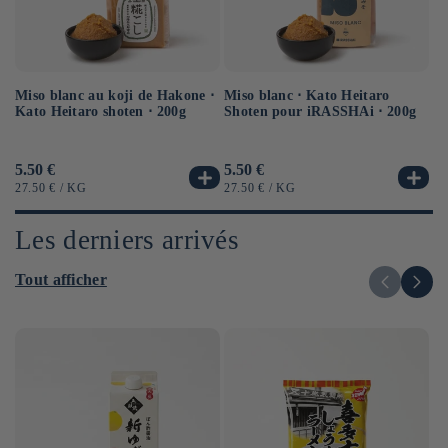
Miso blanc au koji de Hakone ⋅
Sa
Miso blanc ⋅ Kato Heitaro
Kato Heitaro shoten ⋅ 200g
⋅ 
Shoten pour iRASSHAi ⋅ 200g
Prix
5.50 €
Pr
6.
Prix
5.50 €
habituel
ha
habituel
PRIX
PAR
PR
PRIX
PAR
27.50 €
/
KG
12
27.50 €
/
KG
UNITAIRE
UN
UNITAIRE
Les derniers arrivés
Tout afficher