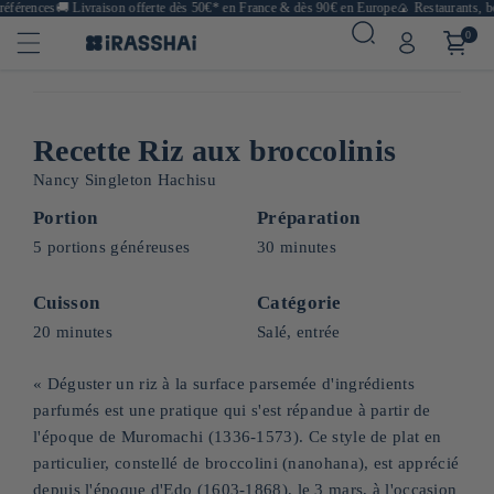
férences
🚚
Livraison offerte dès 50€* en France & dès 90€ en Europe
🍙 Restaurants, bou
0
Recette Riz aux broccolinis
Nancy Singleton Hachisu
Portion
Préparation
5 portions généreuses
30 minutes
Cuisson
Catégorie
20 minutes
Salé, entrée
« Déguster un riz à la surface parsemée d'ingrédients
parfumés est une pratique qui s'est répandue à partir de
l'époque de Muromachi (1336-1573). Ce style de plat en
particulier, constellé de broccolini (nanohana), est apprécié
depuis l'époque d'Edo (1603-1868), le 3 mars, à l'occasion