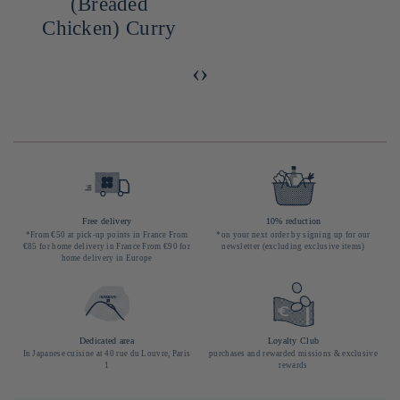
(Breaded
Chicken) Curry
‹
›
Free delivery
10% reduction
*From €50 at pick-up points in France From
*on your next order by signing up for our
€85 for home delivery in France From €90 for
newsletter (excluding exclusive items)
home delivery in Europe
Dedicated area
Loyalty Club
In Japanese cuisine at 40 rue du Louvre, Paris
purchases and rewarded missions & exclusive
1
rewards