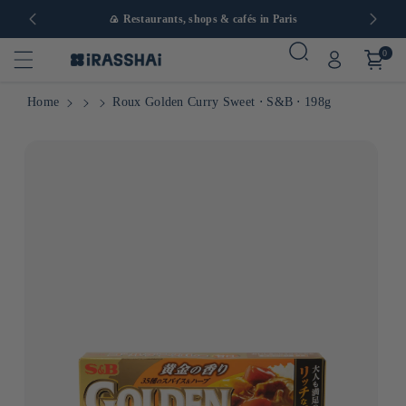
in Europe
🍙 Restaurants, shops & cafés in Paris
0
Home
Roux Golden Curry Sweet ⋅ S&B ⋅ 198g