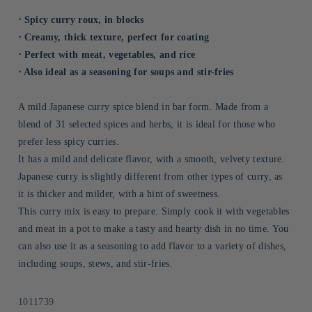
⋅ Spicy curry roux, in blocks
⋅ Creamy, thick texture, perfect for coating
⋅ Perfect with meat, vegetables, and rice
⋅ Also ideal as a seasoning for soups and stir-fries
A mild Japanese curry spice blend in bar form. Made from a
blend of 31 selected spices and herbs, it is ideal for those who
prefer less spicy curries.
It has a mild and delicate flavor, with a smooth, velvety texture.
Japanese curry is slightly different from other types of curry, as
it is thicker and milder, with a hint of sweetness.
This curry mix is easy to prepare. Simply cook it with vegetables
and meat in a pot to make a tasty and hearty dish in no time. You
can also use it as a seasoning to add flavor to a variety of dishes,
including soups, stews, and stir-fries.
Sku:
1011739