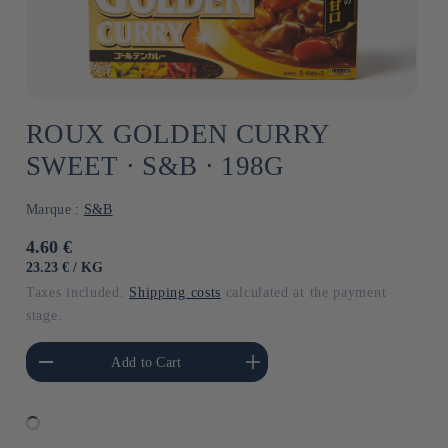
ROUX GOLDEN CURRY
SWEET ⋅ S&B ⋅ 198G
Marque :
S&B
Usual
4.60 €
price
UNIT
BY
23.23 €
/
KG
PRICE
Taxes included.
Shipping costs
calculated at the payment
stage.
he amount of Default
Increase the amount of Default
Add to Cart
Title
Title