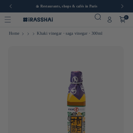
in Europe
🍙 Restaurants, shops & cafés in Paris
0
Home
Khaki vinegar ⋅ saga vinegar ⋅ 300ml