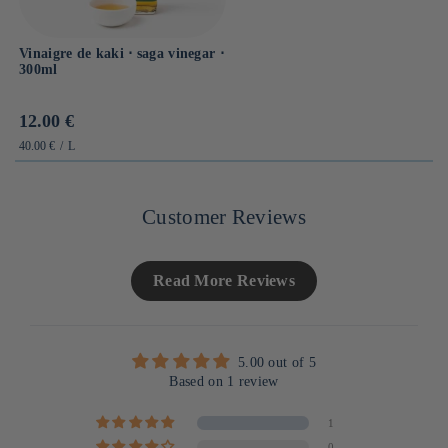
Vinaigre de kaki ⋅ saga vinegar ⋅
300ml
Prix
12.00 €
habituel
PRIX
PAR
40.00 €
/
L
UNITAIRE
Customer Reviews
Read More Reviews
5.00 out of 5
Based on 1 review
1
0