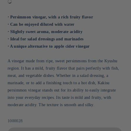
⋅ Persimmon vinegar, with a rich fruity flavor
⋅ Can be enjoyed diluted with water
⋅ Slightly sweet aroma, moderate acidity
⋅ Ideal for salad dressings and marinades
⋅ A unique alternative to apple cider vinegar
A vinegar made from ripe, sweet persimmons from the Kyushu
region. It has a mild, fruity flavor that pairs perfectly with fish,
meat, and vegetable dishes. Whether in a salad dressing, a
marinade, or to add a finishing touch to a hot dish, Kakisu
persimmon vinegar stands out for its ability to easily integrate
into your everyday recipes. Its taste is mild and fruity, with
moderate acidity. The texture is smooth and silky.
Sku:
1000028