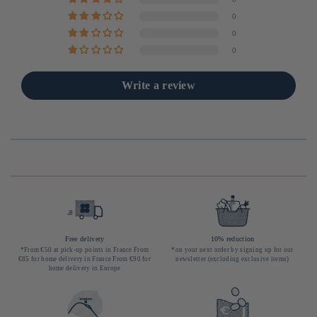
0
0
0
Write a review
Free delivery
10% reduction
*From €50 at pick-up points in France From
*on your next order by signing up for our
€85 for home delivery in France From €90 for
newsletter (excluding exclusive items)
home delivery in Europe