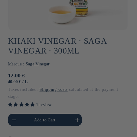
KHAKI VINEGAR ⋅ SAGA
VINEGAR ⋅ 300ML
Marque :
Saga Vinegar
Usual
12.00 €
price
UNIT
BY
40.00 €
/
L
PRICE
Taxes included.
Shipping costs
calculated at the payment
stage.
1 review
he amount of Default
Increase the amount of Default
Add to Cart
Title
Title