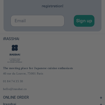
registration!
Email
Sign up
iRASSHAi
The meeting place for Japanese cuisine enthusiasts
40 rue du Louvre, 75001 Paris
01 84 74 35 30
hello@irasshai.co
ONLINE ORDER
Irasshai
Help Center & FAQ