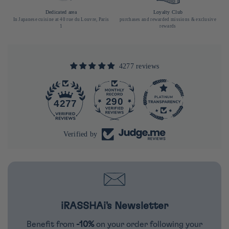
Dedicated area
Loyalty Club
In Japanese cuisine at 40 rue du Louvre, Paris
purchases and rewarded missions & exclusive
1
rewards
4277 reviews
290
4277
Verified by
iRASSHAi's Newsletter
Benefit from
-10%
on your order following your