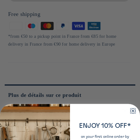
Free shipping
Means
of
*from €50 to a pickup point in France from €85 for home
payment
delivery in France from €90 for home delivery in Europe
Plus de détails sur ce produit
Learn more about the producer
Conservation
Fondée en 1858 sur l’île de Shodoshima, au cœur de la mer
ENJOY 10% OFF*
intérieure de Seto, Kadoya Sesame Mills incarne l’art de
produire des huiles et produits à base de sésame. Grâce à un
on your first online order by
Composition
Conserver à l'abri de la lumière, de la chaleur et de