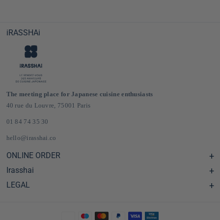
iRASSHAi
The meeting place for Japanese cuisine enthusiasts
40 rue du Louvre, 75001 Paris
01 84 74 35 30
hello@irasshai.co
ONLINE ORDER
Irasshai
Help Center & FAQ
Shipping and Delivery in France & Europe
LEGAL
Hours at 40 Rue du Louvre, Paris
Online Japanese Grocery Store
The iRASSHAi Concept
Legal terms
The loyalty program
Legal Notice