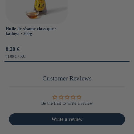
Huile de sésame classique ⋅
kadoya ⋅ 200g
Prix
8.20 €
habituel
PRIX
PAR
41.00 €
/
KG
UNITAIRE
Customer Reviews
Be the first to write a review
Write a review