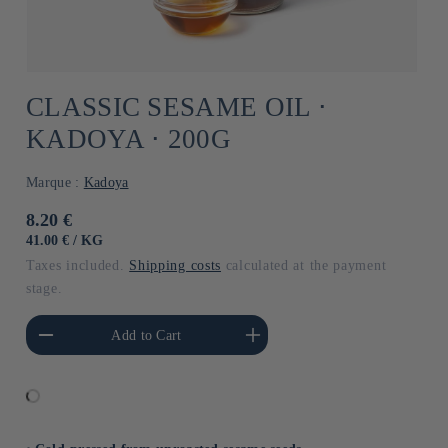
CLASSIC SESAME OIL ⋅
KADOYA ⋅ 200G
Marque :
Kadoya
Usual
8.20 €
price
UNIT
BY
41.00 €
/
KG
PRICE
Taxes included.
Shipping costs
calculated at the payment
stage.
he amount of Default
Increase the amount of Default
Add to Cart
Title
Title