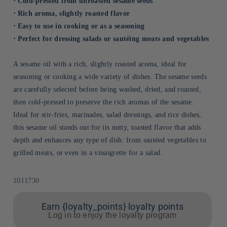
⋅ Cold-pressed from unroasted sesame seeds
⋅ Rich aroma, slightly roasted flavor
⋅ Easy to use in cooking or as a seasoning
⋅ Perfect for dressing salads or sautéing meats and vegetables
A sesame oil with a rich, slightly roasted aroma, ideal for
seasoning or cooking a wide variety of dishes. The sesame seeds
are carefully selected before being washed, dried, and roasted,
then cold-pressed to preserve the rich aromas of the sesame.
Ideal for stir-fries, marinades, salad dressings, and rice dishes,
this sesame oil stands out for its nutty, toasted flavor that adds
depth and enhances any type of dish: from sautéed vegetables to
grilled meats, or even in a vinaigrette for a salad.
Sku:
1011730
Earn {loyalty_points} loyalty points
Log in to enjoy the loyalty program