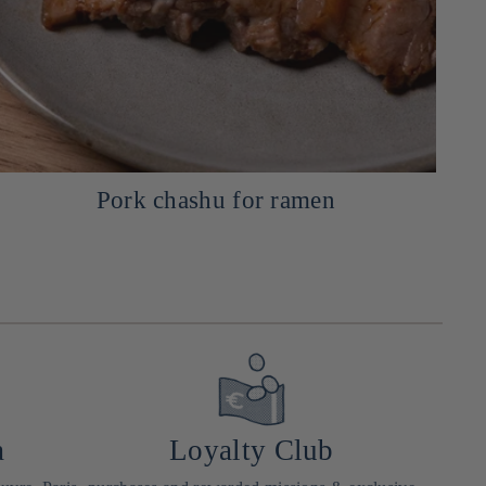
Pickled ginger (Gari) for sushi
a
Loyalty Club