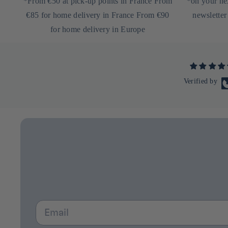
*From €50 at pick-up points in France From
*on your nex
€85 for home delivery in France From €90
newsletter
for home delivery in Europe
Verified by
Email