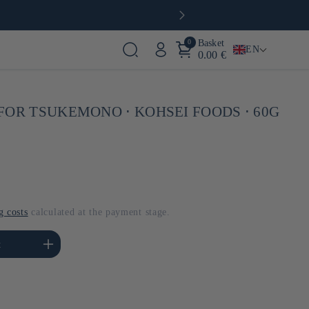
0
Basket
EN
0.00 €
FOR TSUKEMONO ⋅ KOHSEI FOODS ⋅ 60G
g costs
calculated at the payment stage.
se the amount of Default
t
Title