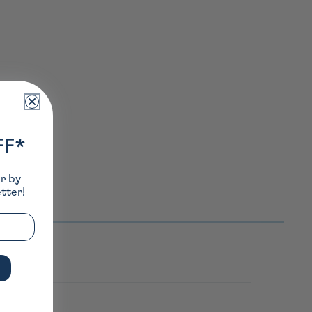
FF*
er by
tter!