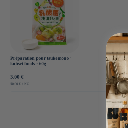
Préparation pour tsukemono ⋅
kohsei foods ⋅ 60g
Prix
3.00 €
habituel
PRIX
PAR
50.00 €
/
KG
UNITAIRE