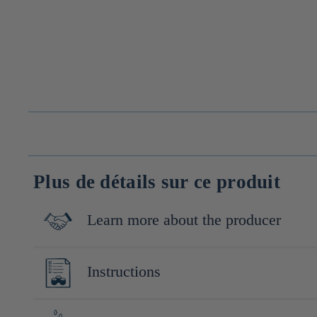
Plus de détails sur ce produit
Learn more about the producer
Kohsei Foods est une entreprise japonaise spécialisée dans la pr
Instructions
gamme variée de produits fermentés, tels que des préparations p
des méthodes de fermentation traditionnelles combinées à des te
1. Lavez et coupez en petits morceaux 300 à 400g de vos légum