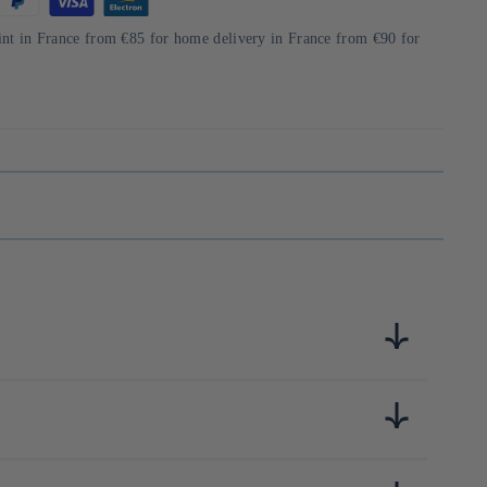
int in France from €85 for home delivery in France from €90 for
rpétue la riche tradition culinaire japonaise en proposant une
riz fermenté) et du son de riz fermenté. Kohsei Foods utilise
ectionne rigoureusement ses ingrédients et contrôle