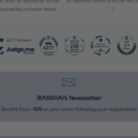
t order by signing up for our
In Japanese cuisine at 40 rue du Lo
 (excluding exclusive items)
1
4277 reviews
290
4277
iRASSHAi's Newsletter
Benefit from
-10%
on your order following your registration!