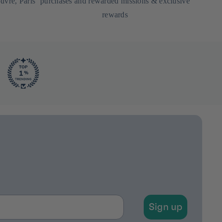
uvre, Paris
purchases and rewarded missions & exclusive
rewards
Sign up