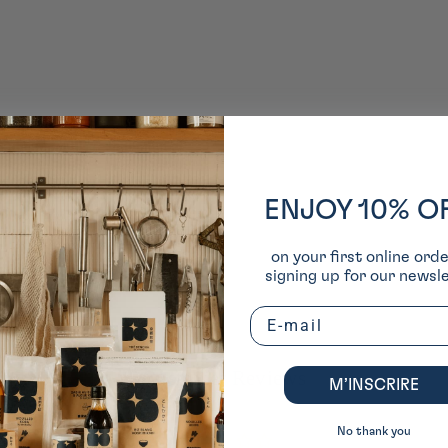
ENJOY 10% O
on your first online ord
signing up for our newsle
Email
Customer Reviews
M’INSCRIRE
No thank you