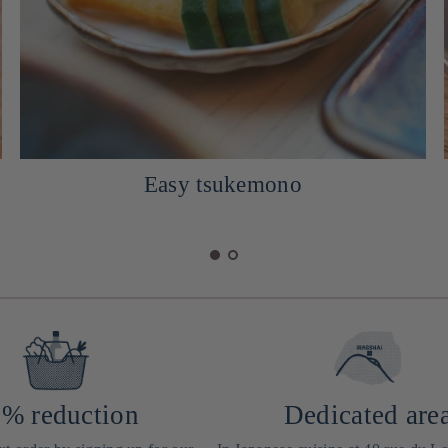
Pork chashu for ramen
% reduction
Dedicated are