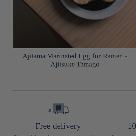
-
Easy tsukemono
Free delivery
10