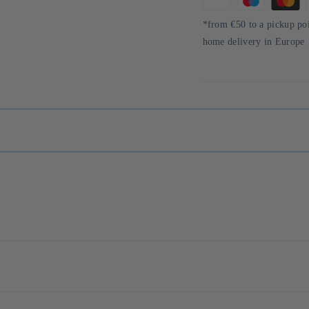
Means
of
*from €50 to a pickup po
payment
home delivery in Europe
oduction d'aliments fermentés de qualité supérieure. Fondée en 1959, elle pe
our tsukemono (légumes marinés), du koji de riz, de l'amazake (boisson de 
chnologies modernes pour produire ses aliments fermentés. L'entreprise sél
es préférés;