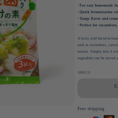
⋅ For easy homemade Ja
⋅ Quick fermentation wit
⋅ Tangy flavor and crun
⋅ Perfect for cucumbers,
A lactic acid bacteria-bas
such as cucumbers, carrot
texture. Simply mix it wi
vegetables can be served a
Sku:
1000131
E
Free shipping