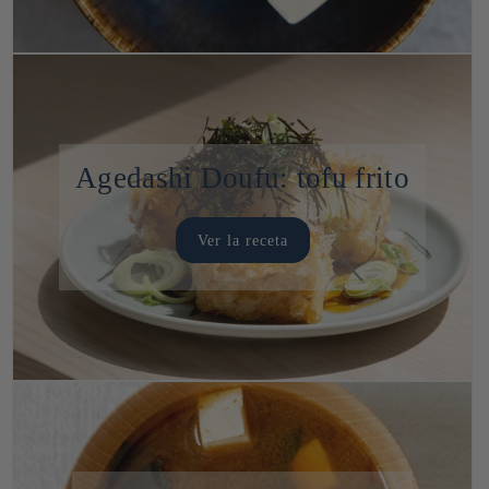
Agedashi Doufu: tofu frito
Ver la receta