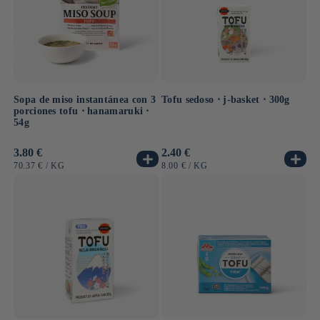
para consumir como si busca la experiencia artesanal del
tofu casero, esta colección le ofrece todo lo necesario
para sacar el máximo partido a este ingrediente
emblemático.
Sopa de miso instantánea con 3
Tofu sedoso ⋅ j-basket ⋅ 300g
porciones tofu ⋅ hanamaruki ⋅
54g
Precio
3.80 €
Precio
2.40 €
habitual
habitual
PRECIO
POR
PRECIO
POR
70.37 €
/
KG
8.00 €
/
KG
UNITARIO
UNITARIO