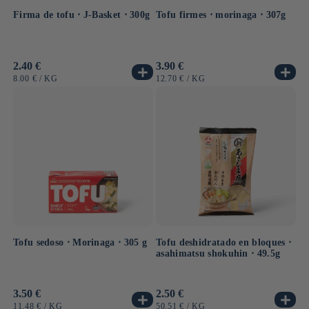
Firma de tofu ⋅ J-Basket ⋅ 300g
Tofu firmes ⋅ morinaga ⋅ 307g
Precio
2.40 €
Precio
3.90 €
habitual
habitual
PRECIO
POR
PRECIO
POR
8.00 €
/
KG
12.70 €
/
KG
UNITARIO
UNITARIO
Tofu sedoso ⋅ Morinaga ⋅ 305 g
Tofu deshidratado en bloques ⋅
asahimatsu shokuhin ⋅ 49.5g
Precio
3.50 €
Precio
2.50 €
habitual
habitual
PRECIO
POR
PRECIO
POR
11.48 €
/
KG
50.51 €
/
KG