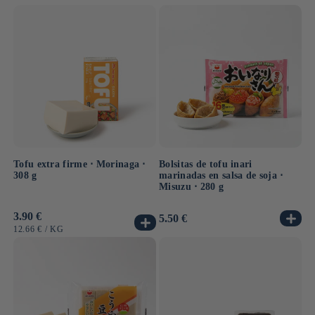
UNITARIO
UNITARIO
Tofu extra firme ⋅ Morinaga ⋅
Bolsitas de tofu inari
308 g
marinadas en salsa de soja ⋅
Misuzu ⋅ 280 g
Precio
3.90 €
Precio
5.50 €
habitual
habitual
PRECIO
POR
12.66 €
/
KG
UNITARIO